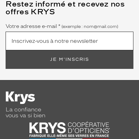
Restez informé et recevez nos
(Ce
champ
offres KRYS
est
Name
obligatoire)
Votre adresse e-mail
*
(exemple : nom@mail.com)
JE M'INSCRIS
La confiance
vous va si bien