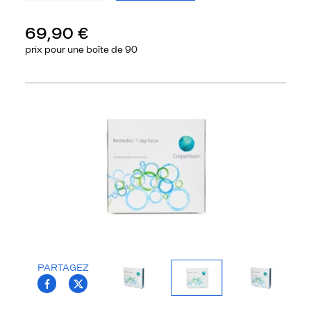
69,90 €
prix pour une
boîte de 90
Précédent
Sui
PARTAGEZ
T.PROJECT.KRYS.FRONT.SHARE_FACEBOO
T.PROJECT.KRYS.FRONT.SHARE_TWI