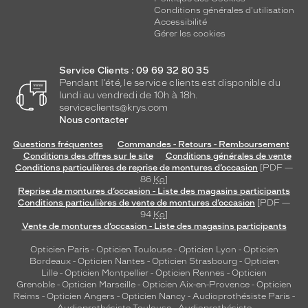
Conditions générales d'utilisation
Accessibilité
Gérer les cookies
Service Clients : 09 69 32 80 35
Pendant l'été, le service clients est disponible du
lundi au vendredi de 10h à 18h.
serviceclients@krys.com
Nous contacter
Questions fréquentes
Commandes - Retours - Remboursement
Conditions des offres sur le site
Conditions générales de vente
Conditions particulières de reprise de montures d’occasion
[PDF —
86
Ko
]
Reprise de montures d’occasion - Liste des magasins participants
Conditions particulières de vente de montures d’occasion
[PDF —
94
Ko
]
Vente de montures d’occasion - Liste des magasins participants
Opticien Paris
-
Opticien Toulouse
-
Opticien Lyon
-
Opticien
Bordeaux
-
Opticien Nantes
-
Opticien Strasbourg
-
Opticien
Lille
-
Opticien Montpellier
-
Opticien Rennes
-
Opticien
Grenoble
-
Opticien Marseille
-
Opticien Aix-en-Provence
-
Opticien
Reims
-
Opticien Angers
-
Opticien Nancy
-
Audioprothésiste Paris
-