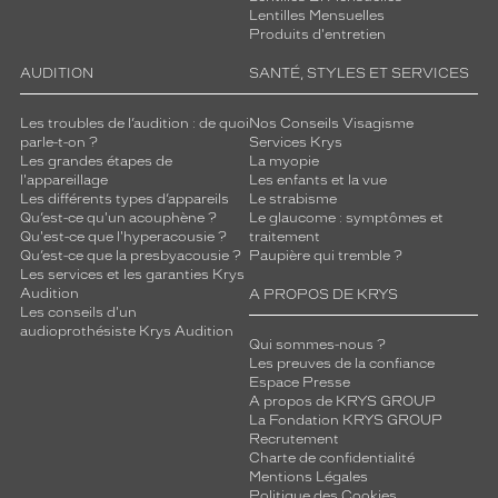
Lentilles Mensuelles
Produits d'entretien
AUDITION
SANTÉ, STYLES ET SERVICES
Les troubles de l’audition : de quoi
Nos Conseils Visagisme
parle-t-on ?
Services Krys
Les grandes étapes de
La myopie
l'appareillage
Les enfants et la vue
Les différents types d’appareils
Le strabisme
Qu’est-ce qu'un acouphène ?
Le glaucome : symptômes et
Qu'est-ce que l'hyperacousie ?
traitement
Qu’est-ce que la presbyacousie ?
Paupière qui tremble ?
Les services et les garanties Krys
Audition
A PROPOS DE KRYS
Les conseils d'un
audioprothésiste Krys Audition
Qui sommes-nous ?
Les preuves de la confiance
Espace Presse
A propos de KRYS GROUP
La Fondation KRYS GROUP
Recrutement
Charte de confidentialité
Mentions Légales
Politique des Cookies