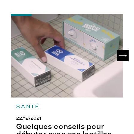
-
Quelques
conseils
pour
débuter
avec
ses
SUIV
lentilles
SANTÉ
22/12/2021
Quelques conseils pour
débuter avec ses lentilles