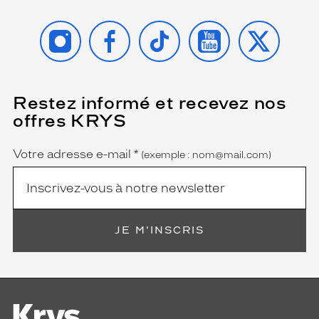
INSTAGRAM
FACEBOOK
TIKTOK
YOUTUBE
X
Restez informé et recevez nos
(Ce
champ
offres KRYS
est
Name
obligatoire)
Votre adresse e-mail
*
(exemple : nom@mail.com)
JE M'INSCRIS