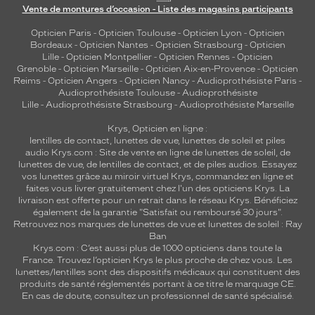
Vente de montures d’occasion - Liste des magasins participants
Opticien Paris
-
Opticien Toulouse
-
Opticien Lyon
-
Opticien
Bordeaux
-
Opticien Nantes
-
Opticien Strasbourg
-
Opticien
Lille
-
Opticien Montpellier
-
Opticien Rennes
-
Opticien
Grenoble
-
Opticien Marseille
-
Opticien Aix-en-Provence
-
Opticien
Reims
-
Opticien Angers
-
Opticien Nancy
-
Audioprothésiste Paris
-
Audioprothésiste Toulouse
-
Audioprothésiste
Lille
-
Audioprothésiste Strasbourg
-
Audioprothésiste Marseille
Krys, Opticien en ligne :
lentilles de contact
,
lunettes de vue
,
lunettes de soleil
et
piles
audio
Krys.com : Site de vente en ligne de lunettes de soleil, de
lunettes de vue, de
lentilles de contact
, et de piles audios. Essayez
vos lunettes grâce au miroir virtuel Krys, commandez en ligne et
faites vous livrer gratuitement chez l'un des opticiens Krys. La
livraison est offerte pour un retrait dans le réseau Krys. Bénéficiez
également de la garantie "Satisfait ou remboursé 30 jours".
Retrouvez nos marques de lunettes de vue et
lunettes de soleil : Ray
Ban
Krys.com : C’est aussi plus de 1000 opticiens dans toute la
France.
Trouvez l’opticien Krys le plus proche de chez vous
. Les
lunettes/lentilles sont des dispositifs médicaux qui constituent des
produits de santé réglementés portant à ce titre le marquage CE.
En cas de doute, consultez un professionnel de santé spécialisé.