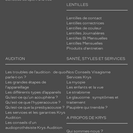
LENTILLES
Lentilles de contact
Lentilles correctrices
Lentilles de couleur
Lentilles Journalières
Lentilles Bi Mensuelles
Lentilles Mensuelles
Produits d'entretien
AUDITION
SANTÉ, STYLES ET SERVICES
Les troubles de l’audition : de quoi
Nos Conseils Visagisme
parle-t-on ?
Services Krys
Les grandes étapes de
La myopie
l'appareillage
Les enfants et la vue
Les différents types d’appareils
Le strabisme
Qu’est-ce qu'un acouphène ?
Le glaucome : symptômes et
Qu'est-ce que l'hyperacousie ?
traitement
Qu’est-ce que la presbyacousie ?
Paupière qui tremble ?
Les services et les garanties Krys
Audition
A PROPOS DE KRYS
Les conseils d'un
audioprothésiste Krys Audition
Qui sommes-nous ?