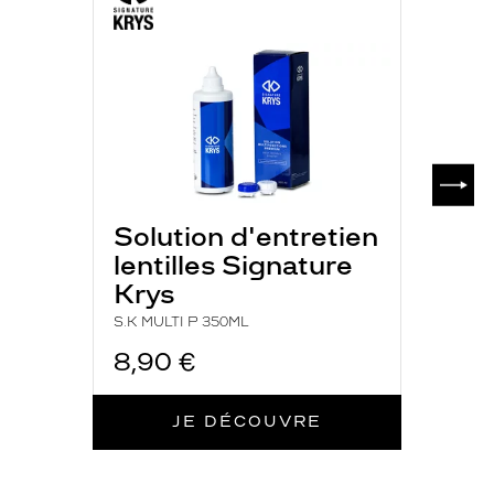
P
350ML
SUIV
Solution d'entretien
lentilles Signature
Krys
S.K MULTI P 350ML
8,90 €
JE DÉCOUVRE