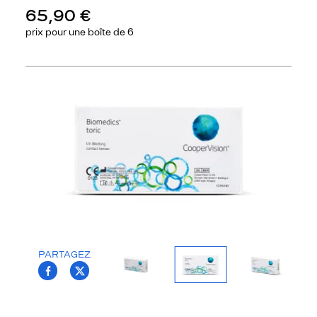
65,90 €
prix pour une
boîte de 6
Précédent
Sui
PARTAGEZ
T.PROJECT.KRYS.FRONT.SHARE_FACEBOO
T.PROJECT.KRYS.FRONT.SHARE_TWI