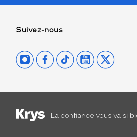
Suivez-nous
INSTAGRAM
FACEBOOK
TIKTOK
YOUTUBE
X
La confiance
vous va si b