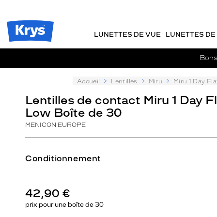
Description
m
J
ER AU
détaillée
TENU
y
e
CIPAL
Opticien
K
r
Krys
r
e
LUNETTES DE VUE
LUNETTES DE 
-
y
-
s
c
La
Bons 
o
confiance
m
vous
m
Accueil
Lentilles
Miru
Miru 1 Day Fl
va
a
si
Lentilles de contact Miru 1 Day F
n
bien
Low Boîte de 30
d
e
MENICON EUROPE
Conditionnement
42,90 €
prix pour une
boîte de 30