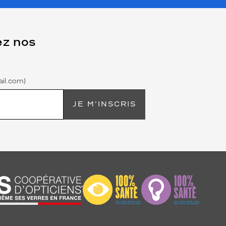
ez nos
il.com)
JE M'INSCRIS