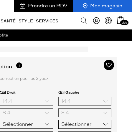
Prendre un RDV
Mon magasin
Mon
Afficher
SANTÉ
STYLE
SERVICES
vide
panie
la
recherche
fite !
Ajouter
Plus
ction
d’informations
à
sur
ma
orrection pour les 2 yeux
l’option
liste
d’envies
Œil Droit
Œil Gauche