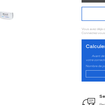
OOK_TITLE
ITTER_TITLE
Vous avez déjà
Connectez-vous 
Calcul
Avant de 
votre correct
Nombre de jou
Se
Pen