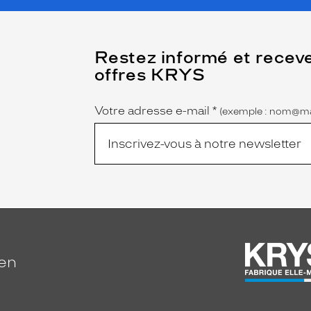
(Ce
Restez informé et recev
champ
offres KRYS
est
Name
obligatoire)
Votre adresse e-mail
*
(exemple : nom@ma
ien