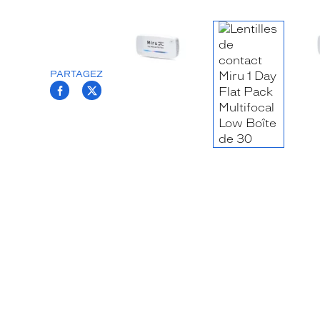
PARTAGEZ
T.PROJECT.KRYS.FRONT.SHARE_FACEB
T.PROJECT.KRYS.FRONT.SHARE_TW