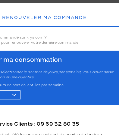
RENOUVELER MA COMMANDE
 commandé sur krys.com ?
pour renouveler votre dernière commande.
er ma consommation
sélectionner le nombre de jours par semaine, vous devez saisir
ion et une quantité.
rs de port de lentilles par semaine
rvice Clients : 09 69 32 80 35
dant l'été, le service clients est disponible du lundi au