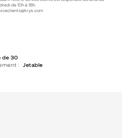
dredi de 10h à 18h.
viceclients@krys.com
e de 30
lement
Jetable