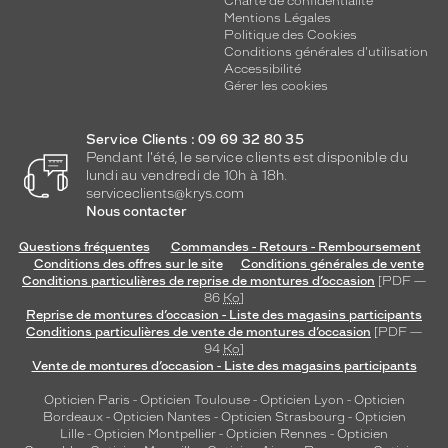
Charte de confidentialité
Mentions Légales
Politique des Cookies
Conditions générales d'utilisation
Accessibilité
Gérer les cookies
Service Clients : 09 69 32 80 35
Pendant l'été, le service clients est disponible du
lundi au vendredi de 10h à 18h.
serviceclients@krys.com
Nous contacter
Questions fréquentes
Commandes - Retours - Remboursement
Conditions des offres sur le site
Conditions générales de vente
Conditions particulières de reprise de montures d’occasion
[PDF —
86
Ko
]
Reprise de montures d’occasion - Liste des magasins participants
Conditions particulières de vente de montures d’occasion
[PDF —
94
Ko
]
Vente de montures d’occasion - Liste des magasins participants
Opticien Paris
-
Opticien Toulouse
-
Opticien Lyon
-
Opticien
Bordeaux
-
Opticien Nantes
-
Opticien Strasbourg
-
Opticien
Lille
-
Opticien Montpellier
-
Opticien Rennes
-
Opticien