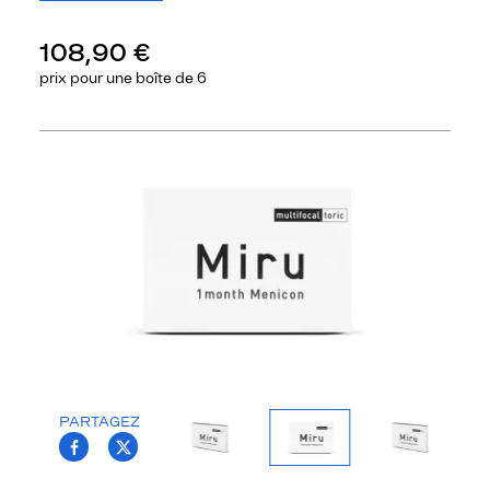
108,90 €
prix pour une
boîte de 6
Précédent
Sui
PARTAGEZ
T.PROJECT.KRYS.FRONT.SHARE_FACEBOO
T.PROJECT.KRYS.FRONT.SHARE_TWI