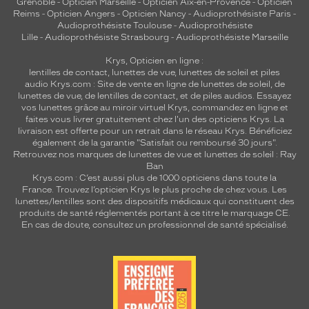
Grenoble
-
Opticien Marseille
-
Opticien Aix-en-Provence
-
Opticien
Reims
-
Opticien Angers
-
Opticien Nancy
-
Audioprothésiste Paris
-
Audioprothésiste Toulouse
-
Audioprothésiste
Lille
-
Audioprothésiste Strasbourg
-
Audioprothésiste Marseille
Krys, Opticien en ligne :
lentilles de contact
,
lunettes de vue
,
lunettes de soleil
et
piles
audio
Krys.com : Site de vente en ligne de lunettes de soleil, de
lunettes de vue, de
lentilles de contact
, et de piles audios. Essayez
vos lunettes grâce au miroir virtuel Krys, commandez en ligne et
faites vous livrer gratuitement chez l'un des opticiens Krys. La
livraison est offerte pour un retrait dans le réseau Krys. Bénéficiez
également de la garantie "Satisfait ou remboursé 30 jours".
Retrouvez nos marques de lunettes de vue et
lunettes de soleil : Ray
Ban
Krys.com : C’est aussi plus de 1000 opticiens dans toute la
France.
Trouvez l’opticien Krys le plus proche de chez vous
. Les
lunettes/lentilles sont des dispositifs médicaux qui constituent des
produits de santé réglementés portant à ce titre le marquage CE.
En cas de doute, consultez un professionnel de santé spécialisé.