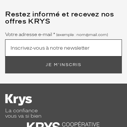
Restez informé et recevez nos
(Ce
champ
offres KRYS
est
Name
obligatoire)
Votre adresse e-mail
*
(exemple : nom@mail.com)
JE M'INSCRIS
La confiance
vous va si bien