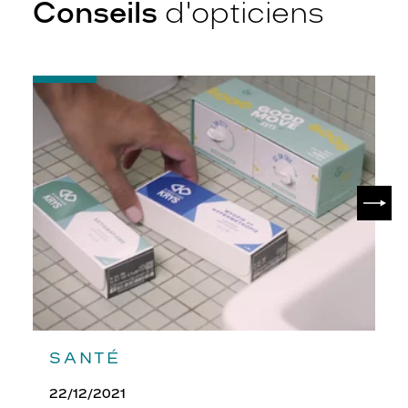
Conseils
d'opticiens
-
Quelques
conseils
pour
débuter
avec
ses
SUIV
lentilles
SANTÉ
22/12/2021