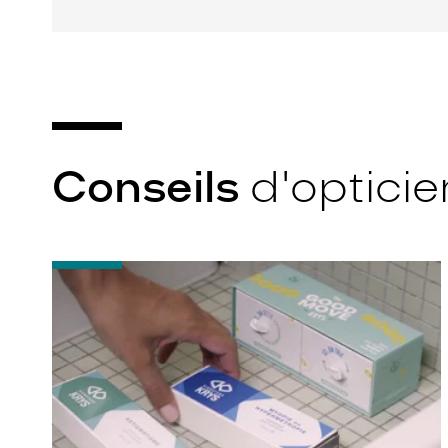
Conseils
d'opticie
-
Quelques
conseils
pour
débuter
avec
ses
lentilles