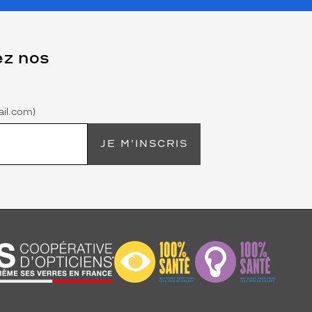
ez nos
il.com)
JE M'INSCRIS