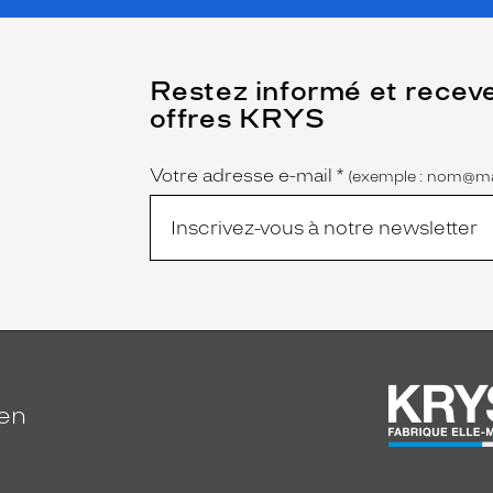
(Ce
Restez informé et recev
champ
offres KRYS
est
Name
obligatoire)
Votre adresse e-mail
*
(exemple : nom@ma
ien