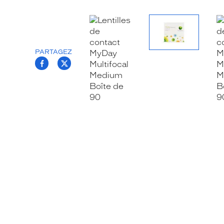
PARTAGEZ
T.PROJECT.KRYS.FRONT.SHARE_FACEB
T.PROJECT.KRYS.FRONT.SHARE_TW