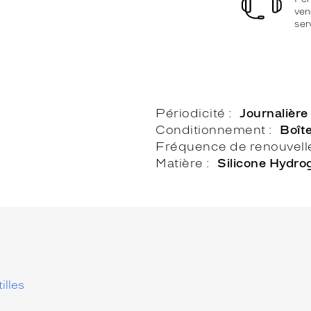
ven
ser
Périodicité
Journalière
Conditionnement
Boît
Fréquence de renouvel
Matière
Silicone Hydro
illes