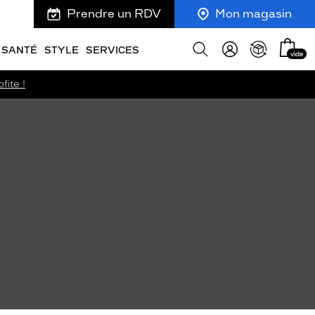
Prendre un RDV
Mon magasin
Mon
Afficher
SANTÉ
STYLE
SERVICES
vide
panie
la
recherche
fite !