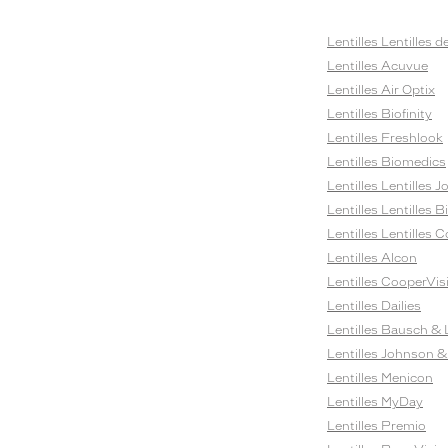
Lentilles Lentilles d
Lentilles Acuvue
Lentilles Air Optix
Lentilles Biofinity
Lentilles Freshlook
Lentilles Biomedics
Lentilles Lentilles J
Lentilles Lentilles 
Lentilles Lentilles C
Lentilles Alcon
Lentilles CooperVis
Lentilles Dailies
Lentilles Bausch &
Lentilles Johnson 
Lentilles Menicon
Lentilles MyDay
Lentilles Premio