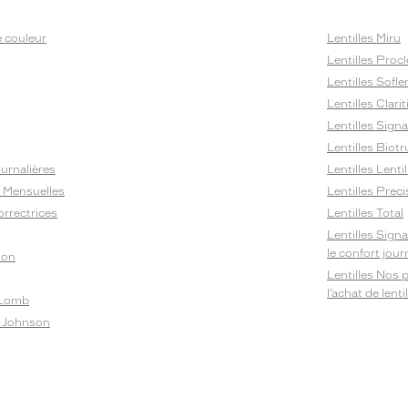
e couleur
Lentilles Miru
Lentilles Procl
Lentilles Sofle
Lentilles Clarit
Lentilles Sign
Lentilles Biotr
ournalières
Lentilles Lenti
Bi Mensuelles
Lentilles Preci
orrectrices
Lentilles Total
Lentilles Sign
le confort jou
ion
Lentilles Nos 
l’achat de lent
 Lomb
& Johnson