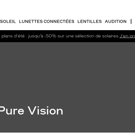
SOLEIL
LUNETTES CONNECTÉES
LENTILLES
AUDITION
plans d'été : jusqu’à -50% sur une sélection de solaires
J'en pro
 Pure Vision