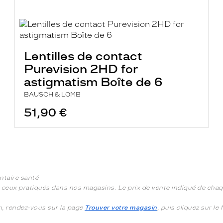
Lentilles de contact
Purevision 2HD for
astigmatism Boîte de 6
BAUSCH & LOMB
51,90 €
ntaire santé
à ceux pratiqués dans nos magasins. Le prix de vente indiqué de chaqu
in, rendez-vous sur la page
Trouver votre magasin
, puis cliquez sur le