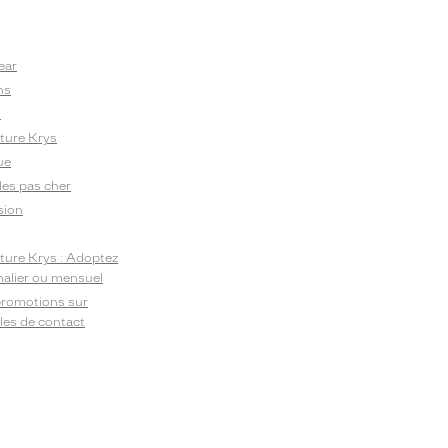
ear
ns
i
ature Krys
ue
lles pas cher
sion
ature Krys : Adoptez
rnalier ou mensuel
promotions sur
illes de contact