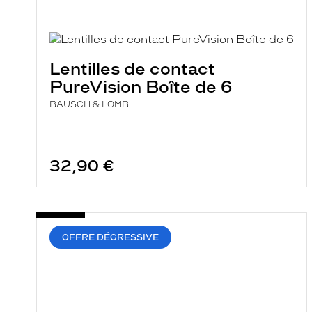
i
l
t
r
e
Lentilles de contact
l
a
PureVision Boîte de 6
n
c
BAUSCH & LOMB
e
a
u
t
o
32,90 €
m
a
t
i
q
u
OFFRE DÉGRESSIVE
e
m
e
n
t
l