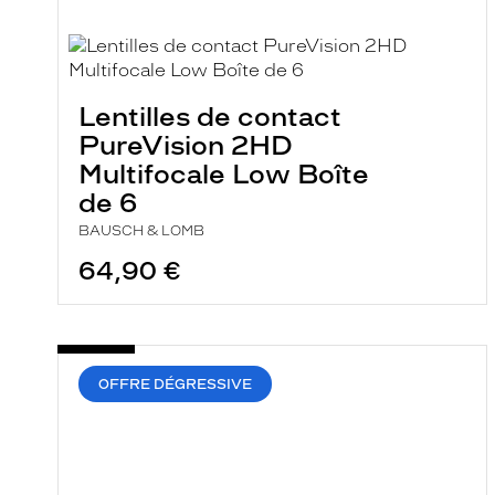
a
r
e
c
h
e
Lentilles de contact
r
c
PureVision 2HD
h
Multifocale Low Boîte
e
e
de 6
t
r
BAUSCH & LOMB
e
64,90 €
c
h
a
r
g
e
l
OFFRE DÉGRESSIVE
a
p
a
g
e