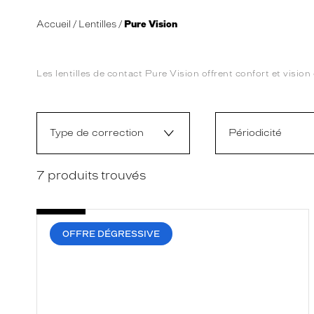
Accueil
Lentilles
Pure Vision
Les lentilles de contact Pure Vision offrent confort et vision
L
a
m
o
Type de correction
Périodicité
d
i
f
7
produits trouvés
i
c
a
t
i
OFFRE DÉGRESSIVE
o
n
d
'
u
n
f