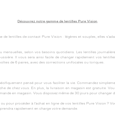
Découvrez notre gamme de lentilles Pure Vision
 lentilles de contact Pure Vision : légères et souples, elles s’adap
ou mensuelles, selon vos besoins quotidiens. Les lentilles journaliè
poussière. Il vous sera ainsi facile de changer rapidement vos lenti
 boîtes de 6 paires, avec des corrections unifocales ou toriques.
spécifiquement pensé pour vous faciliter la vie. Commandez simplement
he de chez vous. En plus, la livraison en magasin est gratuite. Vo
mmande en magasin. Vous disposez même de 30 jours pour changer d’
 pour procéder à l’achat en ligne de vos lentilles Pure Vision ? V
s prendra rapidement en charge votre demande.