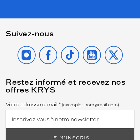
Suivez-nous
INSTAGRAM
FACEBOOK
TIKTOK
YOUTUBE
X
Restez informé et recevez nos
(Ce
champ
offres KRYS
est
Name
obligatoire)
Votre adresse e-mail
*
(exemple : nom@mail.com)
JE M'INSCRIS