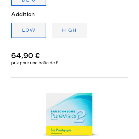
DE 6
Addition
LOW
HIGH
64,90 €
prix pour une
boîte de 6
Précédent
Sui