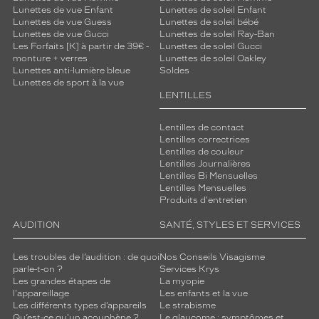
Lunettes de vue Enfant
Lunettes de soleil Enfant
Lunettes de vue Guess
Lunettes de soleil bébé
Lunettes de vue Gucci
Lunettes de soleil Ray-Ban
Les Forfaits [K] à partir de 39€ -
Lunettes de soleil Gucci
monture + verres
Lunettes de soleil Oakley
Lunettes anti-lumière bleue
Soldes
Lunettes de sport à la vue
LENTILLES
Lentilles de contact
Lentilles correctrices
Lentilles de couleur
Lentilles Journalières
Lentilles Bi Mensuelles
Lentilles Mensuelles
Produits d'entretien
AUDITION
SANTÉ, STYLES ET SERVICES
Les troubles de l’audition : de quoi
Nos Conseils Visagisme
parle-t-on ?
Services Krys
Les grandes étapes de
La myopie
l'appareillage
Les enfants et la vue
Les différents types d’appareils
Le strabisme
Qu’est-ce qu'un acouphène ?
Le glaucome : symptômes et