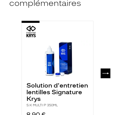
complémentaires
-
S.K
MULTI
P
350ML
SUIV
Solution d'entretien
lentilles Signature
Krys
S.K MULTI P 350ML
8,90 €