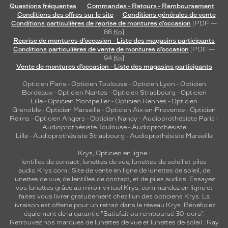
Questions fréquentes
Commandes - Retours - Remboursement
Conditions des offres sur le site
Conditions générales de vente
Conditions particulières de reprise de montures d’occasion
[PDF —
86
Ko
]
Reprise de montures d’occasion - Liste des magasins participants
Conditions particulières de vente de montures d’occasion
[PDF —
94
Ko
]
Vente de montures d’occasion - Liste des magasins participants
Opticien Paris
-
Opticien Toulouse
-
Opticien Lyon
-
Opticien
Bordeaux
-
Opticien Nantes
-
Opticien Strasbourg
-
Opticien
Lille
-
Opticien Montpellier
-
Opticien Rennes
-
Opticien
Grenoble
-
Opticien Marseille
-
Opticien Aix-en-Provence
-
Opticien
Reims
-
Opticien Angers
-
Opticien Nancy
-
Audioprothésiste Paris
-
Audioprothésiste Toulouse
-
Audioprothésiste
Lille
-
Audioprothésiste Strasbourg
-
Audioprothésiste Marseille
Krys, Opticien en ligne :
lentilles de contact
,
lunettes de vue
,
lunettes de soleil
et
piles
audio
Krys.com : Site de vente en ligne de lunettes de soleil, de
lunettes de vue, de
lentilles de contact
, et de piles audios. Essayez
vos lunettes grâce au miroir virtuel Krys, commandez en ligne et
faites vous livrer gratuitement chez l'un des opticiens Krys. La
livraison est offerte pour un retrait dans le réseau Krys. Bénéficiez
également de la garantie "Satisfait ou remboursé 30 jours".
Retrouvez nos marques de lunettes de vue et
lunettes de soleil : Ray