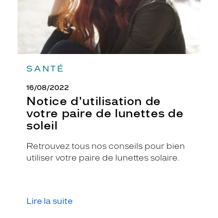
soleil
a
r
g
e
n
t
é
SANTÉ
e
s
16/08/2022
t
Notice d'utilisation de
u
votre paire de lunettes de
n
soleil
i
n
d
Retrouvez tous nos conseils pour bien
i
utiliser votre paire de lunettes solaire.
s
p
e
n
Lire la suite
s
a