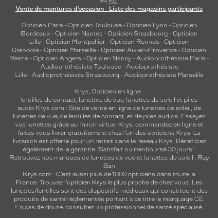
94
Ko
]
Vente de montures d’occasion - Liste des magasins participants
Opticien Paris
-
Opticien Toulouse
-
Opticien Lyon
-
Opticien
Bordeaux
-
Opticien Nantes
-
Opticien Strasbourg
-
Opticien
Lille
-
Opticien Montpellier
-
Opticien Rennes
-
Opticien
Grenoble
-
Opticien Marseille
-
Opticien Aix-en-Provence
-
Opticien
Reims
-
Opticien Angers
-
Opticien Nancy
-
Audioprothésiste Paris
-
Audioprothésiste Toulouse
-
Audioprothésiste
Lille
-
Audioprothésiste Strasbourg
-
Audioprothésiste Marseille
Krys, Opticien en ligne :
lentilles de contact
,
lunettes de vue
,
lunettes de soleil
et
piles
audio
Krys.com : Site de vente en ligne de lunettes de soleil, de
lunettes de vue, de
lentilles de contact
, et de piles audios. Essayez
vos lunettes grâce au miroir virtuel Krys, commandez en ligne et
faites vous livrer gratuitement chez l'un des opticiens Krys. La
livraison est offerte pour un retrait dans le réseau Krys. Bénéficiez
également de la garantie "Satisfait ou remboursé 30 jours".
Retrouvez nos marques de lunettes de vue et
lunettes de soleil : Ray
Ban
Krys.com : C’est aussi plus de 1000 opticiens dans toute la
France.
Trouvez l’opticien Krys le plus proche de chez vous
. Les
lunettes/lentilles sont des dispositifs médicaux qui constituent des
produits de santé réglementés portant à ce titre le marquage CE.
En cas de doute, consultez un professionnel de santé spécialisé.