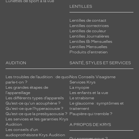
Lunettes de sport à la vue
LENTILLES
Genre
Mixte
Lentilles de contact
Lentilles correctrices
Couleur
Lentilles de couleur
de
Lentilles Journalières
la
Lentilles Bi Mensuelles
monture
Lentilles Mensuelles
Produits d'entretien
122
AUDITION
SANTÉ, STYLES ET SERVICES
Argent
Indice
de
Les troubles de l’audition : de quoi
Nos Conseils Visagisme
protection
parle-t-on ?
Services Krys
Les grandes étapes de
La myopie
l'appareillage
Les enfants et la vue
3
Les différents types d’appareils
Le strabisme
Polarisant
Qu’est-ce qu'un acouphène ?
Le glaucome : symptômes et
Qu'est-ce que l'hyperacousie ?
traitement
Non
Qu’est-ce que la presbyacousie ?
Paupière qui tremble ?
Type
Les services et les garanties Krys
Audition
A PROPOS DE KRYS
de
Les conseils d'un
verres
audioprothésiste Krys Audition
compatibles
Qui sommes-nous ?