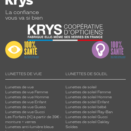
n
a
La confiance
n
vous va si bien
c
e
.
Dimensions
de
la
monture
LUNETTES DE VUE
LUNETTES DE SOLEIL
9 mm
5 mm
Lunettes de vue
Lunettes de soleil
Lunettes de vue Femme
Lunettes de soleil Femme
Lunettes de vue Homme
Lunettes de soleil Homme
Lunettes de vue Enfant
Lunettes de soleil Enfant
Lunettes de vue Guess
Lunettes de soleil bébé
 mm
 mm
Lunettes de vue Gucci
Lunettes de soleil Ray-Ban
Les Forfaits [K] à partir de 39€ -
Lunettes de soleil Gucci
Détails
monture + verres
Lunettes de soleil Oakley
techniques
Lunettes anti-lumière bleue
Soldes