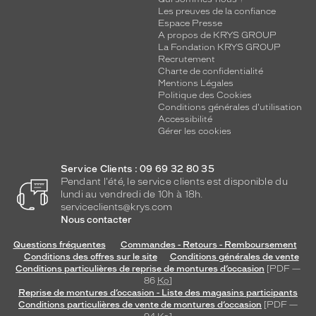
Les preuves de la confiance
Espace Presse
Progressifs
A propos de KRYS GROUP
Unifocaux
La Fondation KRYS GROUP
Type
Recrutement
de
Charte de confidentialité
montage
Mentions Légales
Politique des Cookies
Conditions générales d'utilisation
Cerclé
Accessibilité
Taille
Gérer les cookies
de
monture
Service Clients : 09 69 32 80 35
L
Pendant l'été, le service clients est disponible du
lundi au vendredi de 10h à 18h.
Matière
serviceclients@krys.com
Nous contacter
Métal
Fournisseur
Questions fréquentes
Commandes - Retours - Remboursement
Conditions des offres sur le site
Conditions générales de vente
Codir
Conditions particulières de reprise de montures d’occasion
[PDF —
Marque
86
Ko
]
Reprise de montures d’occasion - Liste des magasins participants
Alternance
Conditions particulières de vente de montures d’occasion
[PDF —