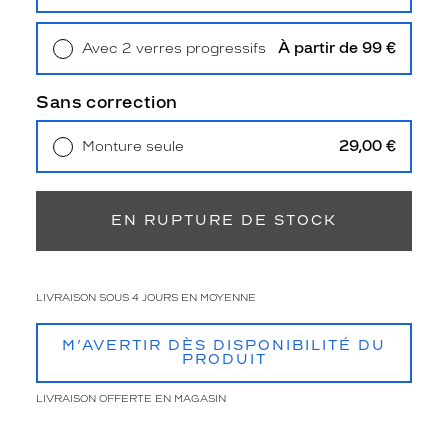
Retrait en magasin
Offert
u
e
À partir de 99 €
Avec 2 verres progressifs
s
Retrait en magasin
Offert
.
L
Sans correction
e
d
29,00 €
Monture seule
e
Livraison à domicile
5,90 €
s
Retrait en magasin
Offert
i
g
EN RUPTURE DE STOCK
n
d
e
l
LIVRAISON SOUS 4 JOURS EN MOYENNE
a
f
M’AVERTIR DÈS DISPONIBILITÉ DU
o
PRODUIT
r
m
LIVRAISON OFFERTE EN MAGASIN
e
p