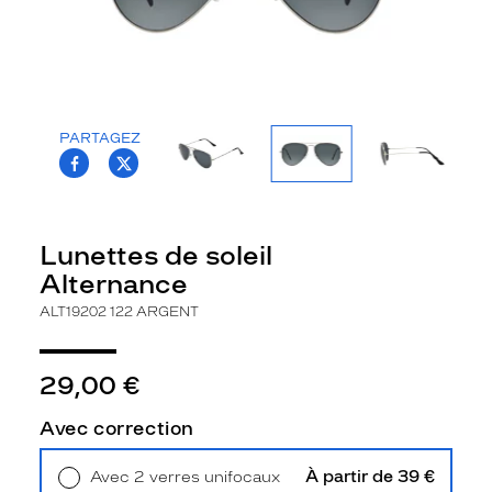
e
l
u
n
e
t
PARTAGEZ
t
T.PROJECT.KRYS.FRONT.SHARE_FACEBOO
T.PROJECT.KRYS.FRONT.SHARE_TWI
e
s
d
e
Lunettes de soleil
s
Alternance
p
l
ALT19202 122 ARGENT
u
s
i
29,00 €
c
o
Avec correction
n
i
À partir de 39 €
Avec 2 verres unifocaux
q