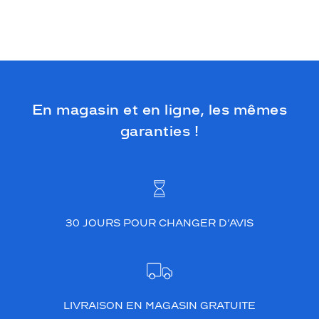
b
l
e
s
u
r
l
e
En magasin et en ligne, les mêmes
s
garanties !
p
l
a
g
e
s
,
30 JOURS POUR CHANGER D’AVIS
c
e
t
é
t
é
LIVRAISON EN MAGASIN GRATUITE
.