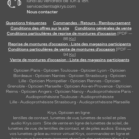
lundi au vendredi de 10h à 18h.
Indice
serviceclients@krys.com
de
Nous contacter
protection
Questions fréquentes
Commandes - Retours - Remboursement
3
Conditions des offres sur le site
Conditions générales de vente
Polarisant
Conditions particulières de reprise de montures d’occasion
[PDF —
86
Ko
]
Reprise de montures d’occasion - Liste des magasins participants
Non
Conditions particulières de vente de montures d’occasion
[PDF —
Type
94
Ko
]
de
Vente de montures d’occasion - Liste des magasins participants
verres
Opticien Paris
-
Opticien Toulouse
-
Opticien Lyon
-
Opticien
compatibles
Bordeaux
-
Opticien Nantes
-
Opticien Strasbourg
-
Opticien
Lille
-
Opticien Montpellier
-
Opticien Rennes
-
Opticien
Progressifs
Grenoble
-
Opticien Marseille
-
Opticien Aix-en-Provence
-
Opticien
Unifocaux
Reims
-
Opticien Angers
-
Opticien Nancy
-
Audioprothésiste Paris
-
Type
Audioprothésiste Toulouse
-
Audioprothésiste
de
Lille
-
Audioprothésiste Strasbourg
-
Audioprothésiste Marseille
montage
Krys, Opticien en ligne :
lentilles de contact
,
lunettes de vue
,
lunettes de soleil
et
piles
Cerclé
audio
Krys.com : Site de vente en ligne de lunettes de soleil, de
Taille
lunettes de vue, de
lentilles de contact
, et de piles audios. Essayez
de
vos lunettes grâce au miroir virtuel Krys, commandez en ligne et