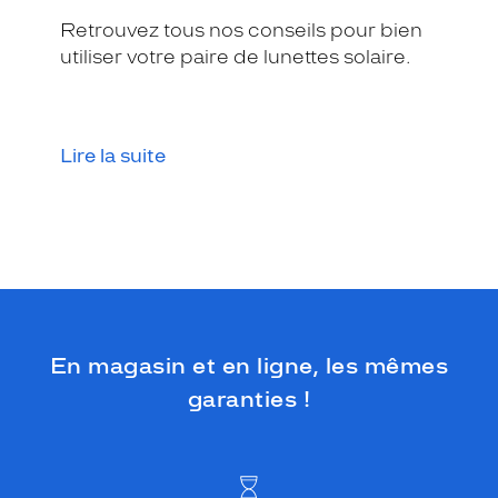
e
e
Retrouvez tous nos conseils pour bien
n
utiliser votre paire de lunettes solaire.
m
é
t
a
Lire la suite
l
d
o
r
é
e
t
s
o
n
En magasin et en ligne, les mêmes
c
garanties !
e
r
c
l
a