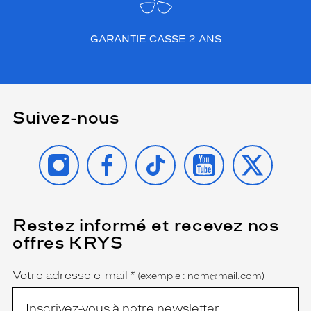
a
i
s
GARANTIE CASSE 2 ANS
d
e
s
t
y
Suivez-nous
l
e
,
INSTAGRAM
FACEBOOK
TIKTOK
YOUTUBE
X
q
u
i
s
e
Restez informé et recevez nos
(Ce
r
champ
offres KRYS
est
a
Name
obligatoire)
l
e
Votre adresse e-mail
*
(exemple : nom@mail.com)
m
e