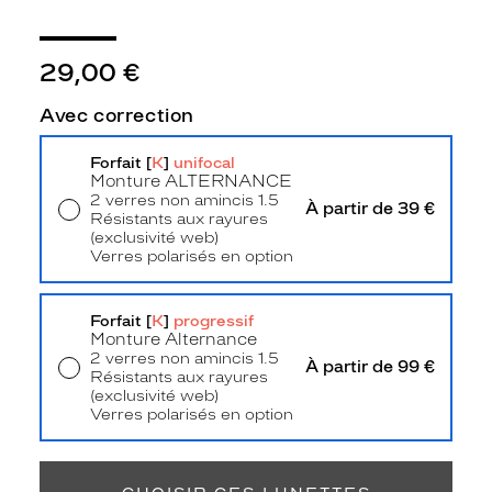
d
e
r
29,00 €
n
i
Avec correction
t
é
Forfait [
K
]
unifocal
,
Monture
ALTERNANCE
c
2 verres non amincis 1.5
e
À partir de 39 €
Résistants aux rayures
t
(exclusivité web)
t
Verres polarisés en option
e
Livraison à domicile
5,90 €
Retrait en magasin
Offert
p
a
Forfait [
K
]
progressif
Monture Alternance
i
2 verres non amincis 1.5
r
À partir de 99 €
Résistants aux rayures
e
(exclusivité web)
d
Verres polarisés en option
e
Retrait en magasin
Offert
s
o