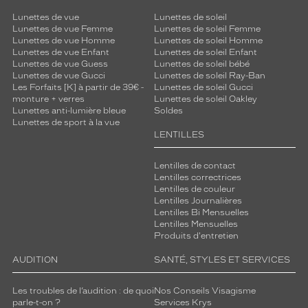
d
Lunettes de vue
Lunettes de soleil
i
Lunettes de vue Femme
Lunettes de soleil Femme
e
Lunettes de vue Homme
Lunettes de soleil Homme
n
Lunettes de vue Enfant
Lunettes de soleil Enfant
!
Lunettes de vue Guess
Lunettes de soleil bébé
Lunettes de vue Gucci
Lunettes de soleil Ray-Ban
Les Forfaits [K] à partir de 39€ -
Lunettes de soleil Gucci
Dimensions
monture + verres
Lunettes de soleil Oakley
de
Lunettes anti-lumière bleue
Soldes
la
Lunettes de sport à la vue
monture
LENTILLES
Lentilles de contact
Lentilles correctrices
0 mm
 mm
Lentilles de couleur
Lentilles Journalières
Lentilles Bi Mensuelles
Lentilles Mensuelles
Produits d'entretien
 mm
 mm
AUDITION
SANTÉ, STYLES ET SERVICES
Détails
Les troubles de l’audition : de quoi
Nos Conseils Visagisme
techniques
parle-t-on ?
Services Krys