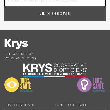
i
l
l
JE M'INSCRIS
e
u
r
a
l
l
i
é
La confiance
d
vous va si bien
e
v
o
t
r
e
q
u
o
t
LUNETTES DE VUE
LUNETTES DE SOLEIL
i