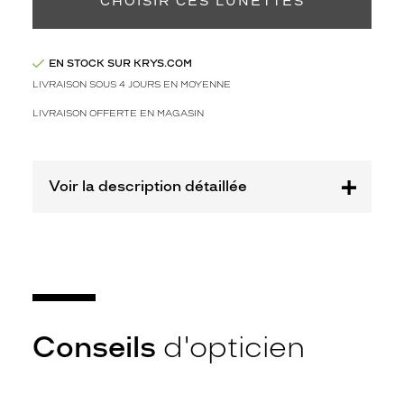
l
CHOISIR CES LUNETTES
a
i
r
EN STOCK SUR KRYS.COM
e
LIVRAISON SOUS 4 JOURS EN MOYENNE
A
L
LIVRAISON OFFERTE EN MAGASIN
T
E
R
N
Voir la description détaillée
A
N
C
E
s
a
u
r
Conseils
d'opticien
a
v
o
u