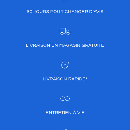
g
e
30 JOURS POUR CHANGER D’AVIS
b
r
u
n
.
LIVRAISON EN MAGASIN GRATUITE
U
n
m
o
d
è
LIVRAISON RAPIDE*
l
e
s
i
m
p
ENTRETIEN À VIE
l
e
m