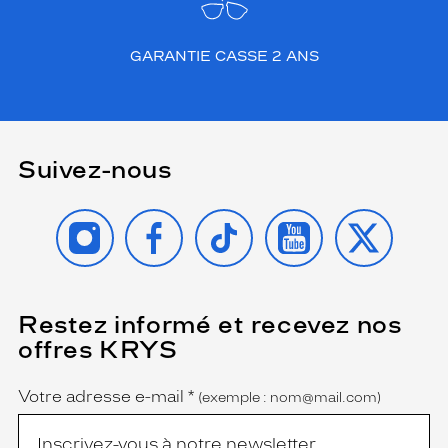
GARANTIE CASSE 2 ANS
Suivez-nous
INSTAGRAM
FACEBOOK
TIKTOK
YOUTUBE
X
Restez informé et recevez nos
(Ce
champ
offres KRYS
est
Name
obligatoire)
Votre adresse e-mail
*
(exemple : nom@mail.com)