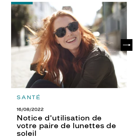
-
Notice
d'utilisation
de
votre
paire
de
SUIV
lunettes
de
soleil
SANTÉ
16/08/2022
Notice d'utilisation de
votre paire de lunettes de
soleil