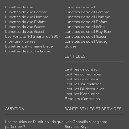
Lunettes de vue
Lunettes de soleil
Lunettes de vue Femme
Lunettes de soleil Femme
Lunettes de vue Homme
Lunettes de soleil Homme
Lunettes de vue Enfant
Lunettes de soleil Enfant
Lunettes de vue Guess
Lunettes de soleil bébé
Lunettes de vue Gucci
Lunettes de soleil Ray-Ban
Les Forfaits [K] à partir de 39€ -
Lunettes de soleil Gucci
monture + verres
Lunettes de soleil Oakley
Lunettes anti-lumière bleue
Soldes
Lunettes de sport à la vue
LENTILLES
Lentilles de contact
Lentilles correctrices
Lentilles de couleur
Lentilles Journalières
Lentilles Bi Mensuelles
Lentilles Mensuelles
Produits d'entretien
AUDITION
SANTÉ, STYLES ET SERVICES
Les troubles de l’audition : de quoi
Nos Conseils Visagisme
parle-t-on ?
Services Krys