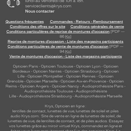
lundi au vendredi de 10h à 18h.
serviceclients@krys.com
Nous contacter
Questions fréquentes
Commandes - Retours - Remboursement
Conditions des offres sur le site
Conditions générales de vente
Conditions particulières de reprise de montures d’occasion
[PDF —
86
Ko
]
Reprise de montures d’occasion - Liste des magasins participants
Conditions particulières de vente de montures d’occasion
[PDF —
94
Ko
]
Vente de montures d’occasion - Liste des magasins participants
Opticien Paris
-
Opticien Toulouse
-
Opticien Lyon
-
Opticien
Bordeaux
-
Opticien Nantes
-
Opticien Strasbourg
-
Opticien
Lille
-
Opticien Montpellier
-
Opticien Rennes
-
Opticien
Grenoble
-
Opticien Marseille
-
Opticien Aix-en-Provence
-
Opticien
Reims
-
Opticien Angers
-
Opticien Nancy
-
Audioprothésiste Paris
-
Audioprothésiste Toulouse
-
Audioprothésiste
Lille
-
Audioprothésiste Strasbourg
-
Audioprothésiste Marseille
Krys, Opticien en ligne :
lentilles de contact
,
lunettes de vue
,
lunettes de soleil
et
piles
audio
Krys.com : Site de vente en ligne de lunettes de soleil, de
lunettes de vue, de
lentilles de contact
, et de piles audios. Essayez
vos lunettes grâce au miroir virtuel Krys, commandez en ligne et