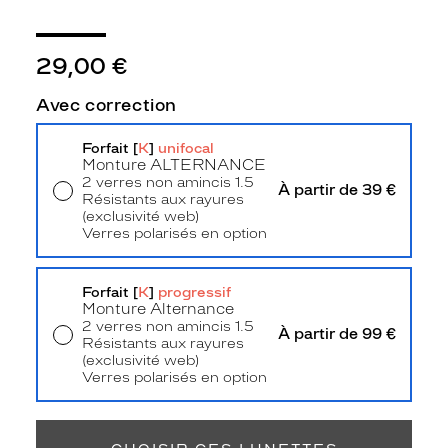
Polarisant
Non
29,00 €
Type
de
Avec correction
verres
compatibles
Forfait [
K
]
unifocal
Monture
ALTERNANCE
Progressifs
2 verres non amincis 1.5
Unifocaux
À partir de 39 €
Résistants aux rayures
Type
(exclusivité web)
de
Verres polarisés en option
montage
Livraison à domicile
5,90 €
Retrait en magasin
Offert
Cerclé
Forfait [
K
]
progressif
Taille
Monture Alternance
de
2 verres non amincis 1.5
À partir de 99 €
Résistants aux rayures
monture
(exclusivité web)
Verres polarisés en option
L
Retrait en magasin
Offert
Matière
Métal