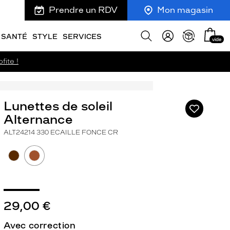
Prendre un RDV
Mon magasin
Mon
Afficher
SANTÉ
STYLE
SERVICES
vide
panie
la
recherche
fite !
Lunettes de soleil
Ajouter
à
Alternance
ma
ALT24214 330 ECAILLE FONCE CR
liste
d’envies
29,00 €
ivant
Avec correction