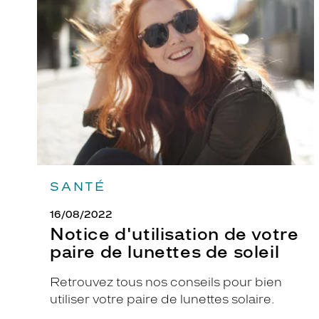
de
r
votre
n
paire
de
a
lunettes
n
de
c
soleil
e
o
f
f
r
SANTÉ
e
n
16/08/2022
t
Notice d'utilisation de votre
u
paire de lunettes de soleil
n
s
Retrouvez tous nos conseils pour bien
t
utiliser votre paire de lunettes solaire.
y