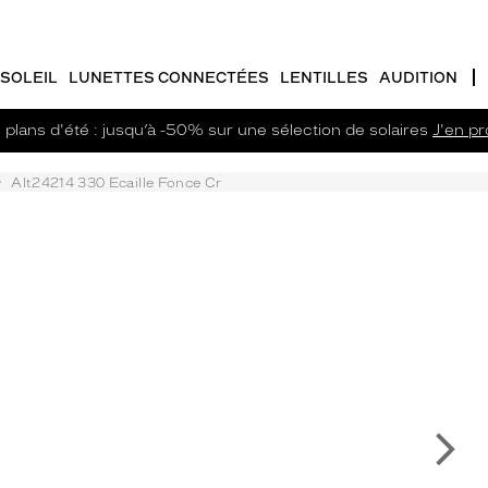
SOLEIL
LUNETTES CONNECTÉES
LENTILLES
AUDITION
plans d'été : jusqu’à -50% sur une sélection de solaires
J'en pro
Alt24214 330 Ecaille Fonce Cr
Su