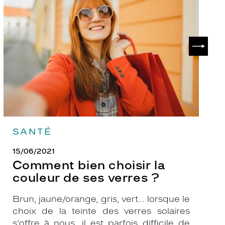
choisir
le
la
v
couleur
p
de
?
SUIVAN
ses
verres
?
SANTÉ
15/06/2021
Comment bien choisir la
couleur de ses verres ?
Brun, jaune/orange, gris, vert… lorsque le
choix de la teinte des verres solaires
s’offre à nous, il est parfois difficile de