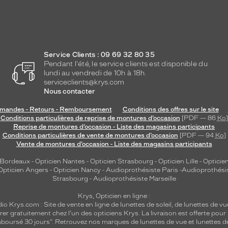
Service Clients : 09 69 32 80 35
Pendant l'été, le service clients est disponible du
lundi au vendredi de 10h à 18h.
serviceclients@krys.com
Nous contacter
andes - Retours - Remboursement
Conditions des offres sur le site
Conditions particulières de reprise de montures d’occasion
[PDF — 86
Ko
]
Reprise de montures d’occasion - Liste des magasins participants
Conditions particulières de vente de montures d’occasion
[PDF — 94
Ko
]
Vente de montures d’occasion - Liste des magasins participants
 Bordeaux
-
Opticien Nantes
-
Opticien Strasbourg
-
Opticien Lille
-
Opticien
Opticien Angers
-
Opticien Nancy
-
Audioprothésiste Paris
-
Audioprothési
Strasbourg
-
Audioprothésiste Marseille
Krys, Opticien en ligne :
dio
Krys.com : Site de vente en ligne de lunettes de soleil, de lunettes de vu
rer gratuitement chez l'un des opticiens Krys. La livraison est offerte pour
emboursé 30 jours". Retrouvez nos marques de lunettes de vue et
lunettes d