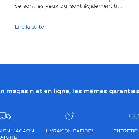
ce sont les yeux qui sont également très
exposés aux rayonnements ultraviolets
(UV). Même si le soleil se fait discret ou
Lire la suite
que le temps est couvert, il est donc
impératif de les protéger en ville, à la
mer, à la montagne, lors de toutes les
activités en extérieur.
n magasin et en ligne, les mêmes garanties
N EN MAGASIN
LIVRAISON RAPIDE*
ENTRETIEN
ATUITE