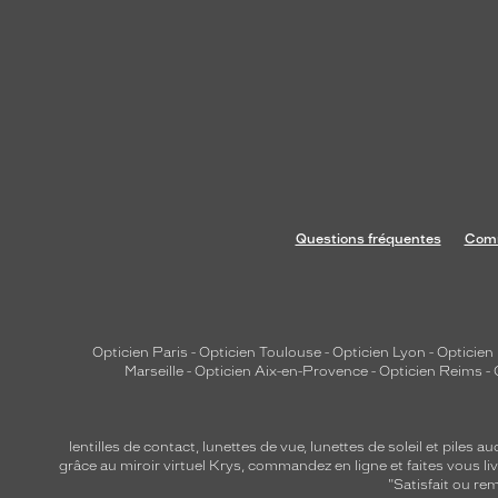
u
c
h
e
i
n
t
e
m
Questions fréquentes
Comm
p
o
r
e
l
Opticien Paris
-
Opticien Toulouse
-
Opticien Lyon
-
Opticien
Marseille
-
Opticien Aix-en-Provence
-
Opticien Reims
-
l
e
,
lentilles de contact
,
lunettes de vue
,
lunettes de soleil
et
piles au
t
grâce au miroir virtuel Krys, commandez en ligne et faites vous liv
o
"Satisfait ou r