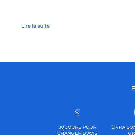
l
e
o
r
Lire la suite
i
g
i
n
a
l
e
t
E
m
o
d
e
r
n
30 JOURS POUR
LIVRAISO
e
CHANGER D’AVIS
GR