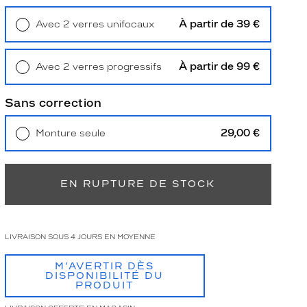
À partir de 39 €
Avec 2 verres unifocaux
Retrait en magasin
Offert
À partir de 99 €
Avec 2 verres progressifs
Retrait en magasin
Offert
Sans correction
29,00 €
Monture seule
Livraison à domicile
5,90 €
Retrait en magasin
Offert
EN RUPTURE DE STOCK
LIVRAISON SOUS 4 JOURS EN MOYENNE
M’AVERTIR DÈS
DISPONIBILITÉ DU
PRODUIT