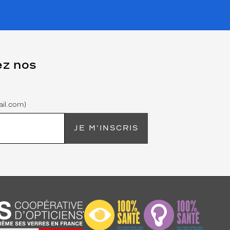
ez nos
il.com)
JE M'INSCRIS