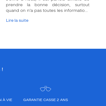
prendre la bonne décision, surtout
quand on n’a pas toutes les informations
nécessaires. Les opticiens Krys sont là
Lire la suite
pour vous conseiller et apporter leur
expertise afin que vous fassiez le bon
choix en fonction de votre amétropie
et/ou de l’activité sportive pratiquée.
 !
 À VIE
GARANTIE CASSE 2 ANS