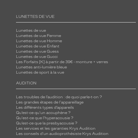
o
n
LUNETTES DE VUE
t
u
Lunettes de vue
r
Lunettes de vue Femme
Lunettes de vue Homme
e
Lunettes de vue Enfant
a
Lunettes de vue Guess
Lunettes de vue Gucci
p
Les Forfaits [K] à partir de 39€ - monture + verres
p
Lunettes anti-lumière bleue
Lunettes de sport à la vue
o
r
AUDITION
t
e
Les troubles de l’audition : de quoi parle-t-on ?
u
Les grandes étapes de l'appareillage
Les différents types d’appareils
n
Qu’est-ce qu'un acouphène ?
e
Qu'est-ce que l'hyperacousie ?
Qu’est-ce que la presbyacousie ?
t
Les services et les garanties Krys Audition
o
Les conseils d'un audioprothésiste Krys Audition