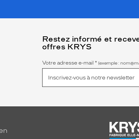
(Ce
Restez informé et recev
champ
offres KRYS
est
Name
obligatoire)
Votre adresse e-mail
*
(exemple : nom@ma
ien