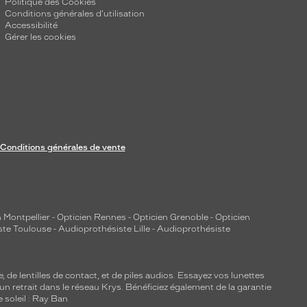
Politique des Cookies
Conditions générales d'utilisation
Accessibilité
Gérer les cookies
Conditions générales de vente
 Montpellier
-
Opticien Rennes
-
Opticien Grenoble
-
Opticien
ste Toulouse
-
Audioprothésiste Lille
-
Audioprothésiste
e, de
lentilles de contact
, et de piles audios. Essayez vos lunettes
 un retrait dans le réseau Krys. Bénéficiez également de la garantie
e soleil : Ray Ban