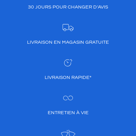
n
30 JOURS POUR CHANGER D’AVIS
c
é
e
c
r
i
LIVRAISON EN MAGASIN GRATUITE
s
t
a
l
a
LIVRAISON RAPIDE*
p
p
o
r
t
e
ENTRETIEN À VIE
u
n
e
t