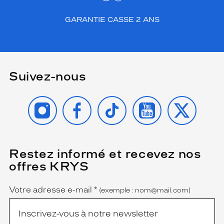
o
u
GARANTIE CASSE 2 ANS
c
h
e
s
u
Suivez-nous
b
t
i
INSTAGRAM
FACEBOOK
TIKTOK
YOUTUBE
X
l
e
,
t
a
Restez informé et recevez nos
(Ce
n
champ
offres KRYS
d
est
Name
obligatoire)
i
s
Votre adresse e-mail
*
(exemple : nom@mail.com)
q
u
e