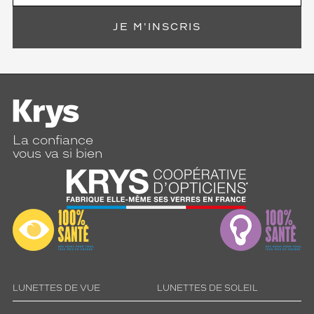
l
e
JE M'INSCRIS
s
v
e
r
r
e
s
m
La confiance
a
vous va si bien
r
r
o
n
a
j
o
u
t
e
LUNETTES DE VUE
LUNETTES DE SOLEIL
n
t