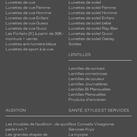
Lunettes de vue
Lunettes de soleil
u
Lunettes de vue Femme
Lunettes de soleil Femme
n
Lunettes de vue Homme
Lunettes de soleil Homme
e
Lunettes de vue Enfant
Lunettes de soleil Enfant
n
Lunettes de vue Guess
Lunettes de soleil bébé
o
Lunettes de vue Gucci
Lunettes de soleil Ray-Ban
Les Forfaits [K] à partir de 39€ -
Lunettes de soleil Gucci
t
monture + verres
Lunettes de soleil Oakley
e
Lunettes anti-lumière bleue
Soldes
d
Lunettes de sport à la vue
e
LENTILLES
c
o
Lentilles de contact
n
Lentilles correctrices
t
Lentilles de couleur
r
Lentilles Journalières
a
Lentilles Bi Mensuelles
Lentilles Mensuelles
s
Produits d'entretien
t
e
AUDITION
SANTÉ, STYLES ET SERVICES
é
l
Les troubles de l’audition : de quoi
Nos Conseils Visagisme
é
parle-t-on ?
Services Krys
g
Les grandes étapes de
La myopie