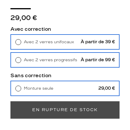
e
c
a
29,00 €
r
r
Avec correction
é
e
À partir de 39 €
Avec 2 verres unifocaux
a
Retrait en magasin
Offert
v
e
À partir de 99 €
Avec 2 verres progressifs
c
Retrait en magasin
Offert
d
e
Sans correction
s
b
29,00 €
Monture seule
r
Livraison à domicile
5,90 €
a
Retrait en magasin
Offert
n
c
EN RUPTURE DE STOCK
h
e
s