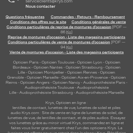
serviceclients@krys.com
r
Nous contacter
c
e
Questions fréquentes
Commandes - Retours - Remboursement
Conditions des offres sur le site
Conditions générales de vente
l
Conditions particulières de reprise de montures d’occasion
[PDF —
l
86
Ko
]
e
Reprise de montures d’occasion - Liste des magasins participants
s
Conditions particulières de vente de montures d’occasion
[PDF —
q
94
Ko
]
u
Vente de montures d’occasion - Liste des magasins participants
i
Opticien Paris
-
Opticien Toulouse
-
Opticien Lyon
-
Opticien
r
Bordeaux
-
Opticien Nantes
-
Opticien Strasbourg
-
Opticien
e
Lille
-
Opticien Montpellier
-
Opticien Rennes
-
Opticien
c
Grenoble
-
Opticien Marseille
-
Opticien Aix-en-Provence
-
Opticien
h
Reims
-
Opticien Angers
-
Opticien Nancy
-
Audioprothésiste Paris
-
Audioprothésiste Toulouse
-
Audioprothésiste
e
Lille
-
Audioprothésiste Strasbourg
-
Audioprothésiste Marseille
r
c
Krys, Opticien en ligne :
h
lentilles de contact
,
lunettes de vue
,
lunettes de soleil
et
piles
e
audio
Krys.com : Site de vente en ligne de lunettes de soleil, de
n
lunettes de vue, de
lentilles de contact
, et de piles audios. Essayez
vos lunettes grâce au miroir virtuel Krys, commandez en ligne et
t
faites vous livrer gratuitement chez l'un des opticiens Krys. La
u