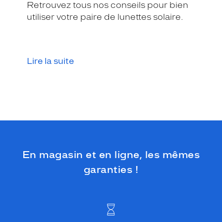
n
Retrouvez tous nos conseils pour bien
e
utiliser votre paire de lunettes solaire.
.
L
e
u
Lire la suite
r
c
o
l
o
r
i
s
é
c
En magasin et en ligne, les mêmes
a
garanties !
i
l
l
e
f
o