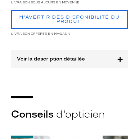
l
LIVRAISON SOUS 4 JOURS EN MOYENNE
a
r
M’AVERTIR DÈS DISPONIBILITÉ DU
g
PRODUIT
e
s
LIVRAISON OFFERTE EN MAGASIN
e
t
é
p
Voir la description détaillée
a
i
s
s
e
s
,
d
Conseils
d'opticien
o
n
n
a
n
-