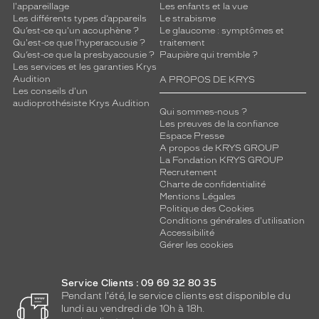
a
l'appareillage
Les enfants et la vue
n
Les différents types d’appareils
Le strabisme
Qu’est-ce qu'un acouphène ?
Le glaucome : symptômes et
t
Qu'est-ce que l'hyperacousie ?
traitement
.
Qu’est-ce que la presbyacousie ?
Paupière qui tremble ?
C
Les services et les garanties Krys
e
Audition
A PROPOS DE KRYS
m
Les conseils d'un
o
audioprothésiste Krys Audition
Qui sommes-nous ?
d
Les preuves de la confiance
è
Espace Presse
l
A propos de KRYS GROUP
e
La Fondation KRYS GROUP
Recrutement
e
Charte de confidentialité
s
Mentions Légales
t
Politique des Cookies
i
Conditions générales d'utilisation
d
Accessibilité
é
Gérer les cookies
a
l
Service Clients : 09 69 32 80 35
p
Pendant l'été, le service clients est disponible du
o
lundi au vendredi de 10h à 18h.
u