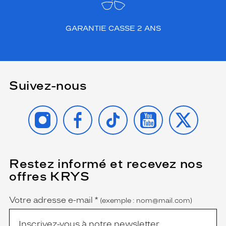
GARANTIE CASSE 2 ANS
Suivez-nous
INSTAGRAM
FACEBOOK
TIKTOK
YOUTUBE
X
Restez informé et recevez nos
(Ce
champ
offres KRYS
est
Name
obligatoire)
Votre adresse e-mail
*
(exemple : nom@mail.com)