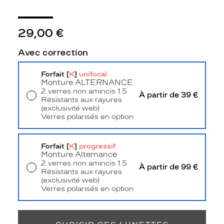
3
Polarisant
29,00 €
Non
Type
Avec correction
de
verres
compatibles
Forfait [
K
]
unifocal
Monture
ALTERNANCE
2 verres non amincis 1.5
Progressifs
À partir de 39 €
Résistants aux rayures
Unifocaux
(exclusivité web)
Type
Verres polarisés en option
de
Livraison à domicile
5,90 €
montage
Retrait en magasin
Offert
Forfait [
K
]
progressif
Cerclé
Monture Alternance
Afficher
2 verres non amincis 1.5
À partir de 99 €
Résistants aux rayures
la
(exclusivité web)
mention
Verres polarisés en option
Prix
Retrait en magasin
Offert
web
Non