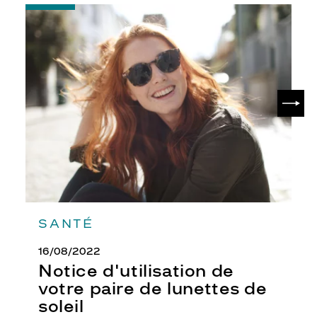
-
Notice
d'utilisation
de
votre
paire
de
SUIV
lunettes
de
soleil
SANTÉ
16/08/2022
Notice d'utilisation de
votre paire de lunettes de
soleil