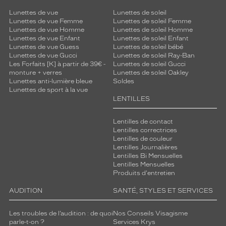
Lunettes de vue
Lunettes de soleil
Lunettes de vue Femme
Lunettes de soleil Femme
Lunettes de vue Homme
Lunettes de soleil Homme
Lunettes de vue Enfant
Lunettes de soleil Enfant
Lunettes de vue Guess
Lunettes de soleil bébé
Lunettes de vue Gucci
Lunettes de soleil Ray-Ban
Les Forfaits [K] à partir de 39€ -
Lunettes de soleil Gucci
monture + verres
Lunettes de soleil Oakley
Lunettes anti-lumière bleue
Soldes
Lunettes de sport à la vue
LENTILLES
Lentilles de contact
Lentilles correctrices
Lentilles de couleur
Lentilles Journalières
Lentilles Bi Mensuelles
Lentilles Mensuelles
Produits d'entretien
AUDITION
SANTÉ, STYLES ET SERVICES
Les troubles de l’audition : de quoi
Nos Conseils Visagisme
parle-t-on ?
Services Krys