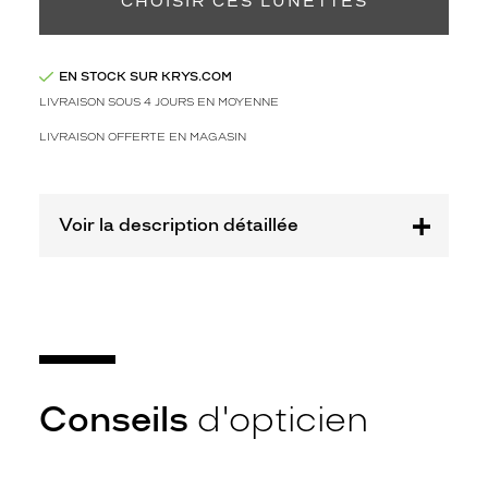
CHOISIR CES LUNETTES
Matière
Plastique
EN STOCK SUR KRYS.COM
Fournisseur
LIVRAISON SOUS 4 JOURS EN MOYENNE
Codir
LIVRAISON OFFERTE EN MAGASIN
Marque
Alternance
Voir la description détaillée
Conseils
d'opticien