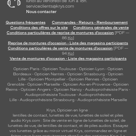
lundi au vendredi de 10h à 18h.
serviceclients@krys.com
Nous contacter
Questions fréquentes
Commandes - Retours - Remboursement
Conditions des offres sur le site
Conditions générales de vente
Conditions particulières de reprise de montures d’occasion
[PDF —
86
Ko
]
Reprise de montures d’occasion - Liste des magasins participants
Conditions particulières de vente de montures d’occasion
[PDF —
94
Ko
]
Vente de montures d’occasion - Liste des magasins participants
Opticien Paris
-
Opticien Toulouse
-
Opticien Lyon
-
Opticien
Bordeaux
-
Opticien Nantes
-
Opticien Strasbourg
-
Opticien
Lille
-
Opticien Montpellier
-
Opticien Rennes
-
Opticien
Grenoble
-
Opticien Marseille
-
Opticien Aix-en-Provence
-
Opticien
Reims
-
Opticien Angers
-
Opticien Nancy
-
Audioprothésiste Paris
-
Audioprothésiste Toulouse
-
Audioprothésiste
Lille
-
Audioprothésiste Strasbourg
-
Audioprothésiste Marseille
Krys, Opticien en ligne :
lentilles de contact
,
lunettes de vue
,
lunettes de soleil
et
piles
audio
Krys.com : Site de vente en ligne de lunettes de soleil, de
lunettes de vue, de
lentilles de contact
, et de piles audios. Essayez
vos lunettes grâce au miroir virtuel Krys, commandez en ligne et