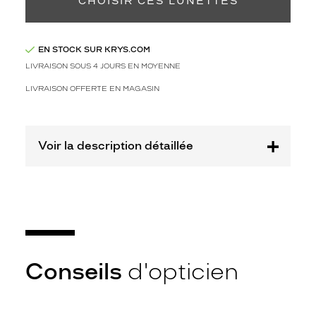
CHOISIR CES LUNETTES
mention
Prix
web
EN STOCK SUR KRYS.COM
LIVRAISON SOUS 4 JOURS EN MOYENNE
Non
Matière
LIVRAISON OFFERTE EN MAGASIN
Plastique
Fournisseur
Voir la description détaillée
Codir
Marque
Alternance
Conseils
d'opticien