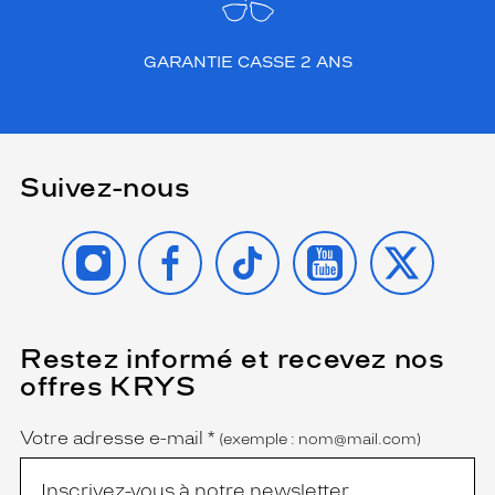
GARANTIE CASSE 2 ANS
Suivez-nous
INSTAGRAM
FACEBOOK
TIKTOK
YOUTUBE
X
Restez informé et recevez nos
(Ce
champ
offres KRYS
est
Name
obligatoire)
Votre adresse e-mail
*
(exemple : nom@mail.com)