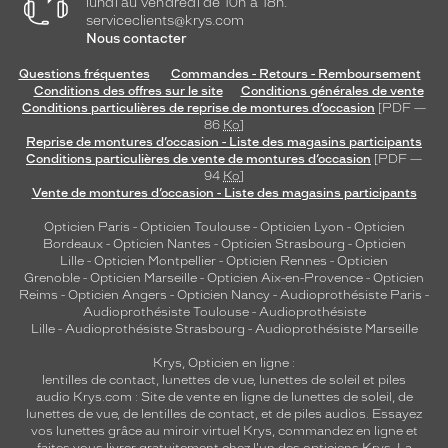
lundi au vendredi de 10h à 18h.
serviceclients@krys.com
Nous contacter
Questions fréquentes
Commandes - Retours - Remboursement
Conditions des offres sur le site
Conditions générales de vente
Conditions particulières de reprise de montures d’occasion
[PDF —
86
Ko
]
Reprise de montures d’occasion - Liste des magasins participants
Conditions particulières de vente de montures d’occasion
[PDF —
94
Ko
]
Vente de montures d’occasion - Liste des magasins participants
Opticien Paris
-
Opticien Toulouse
-
Opticien Lyon
-
Opticien
Bordeaux
-
Opticien Nantes
-
Opticien Strasbourg
-
Opticien
Lille
-
Opticien Montpellier
-
Opticien Rennes
-
Opticien
Grenoble
-
Opticien Marseille
-
Opticien Aix-en-Provence
-
Opticien
Reims
-
Opticien Angers
-
Opticien Nancy
-
Audioprothésiste Paris
-
Audioprothésiste Toulouse
-
Audioprothésiste
Lille
-
Audioprothésiste Strasbourg
-
Audioprothésiste Marseille
Krys, Opticien en ligne :
lentilles de contact
,
lunettes de vue
,
lunettes de soleil
et
piles
audio
Krys.com : Site de vente en ligne de lunettes de soleil, de
lunettes de vue, de
lentilles de contact
, et de piles audios. Essayez
vos lunettes grâce au miroir virtuel Krys, commandez en ligne et