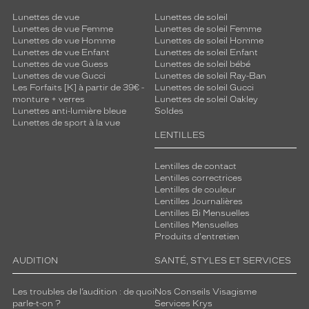
Lunettes de vue
Lunettes de soleil
Lunettes de vue Femme
Lunettes de soleil Femme
Lunettes de vue Homme
Lunettes de soleil Homme
Lunettes de vue Enfant
Lunettes de soleil Enfant
Lunettes de vue Guess
Lunettes de soleil bébé
Lunettes de vue Gucci
Lunettes de soleil Ray-Ban
Les Forfaits [K] à partir de 39€ -
Lunettes de soleil Gucci
monture + verres
Lunettes de soleil Oakley
Lunettes anti-lumière bleue
Soldes
Lunettes de sport à la vue
LENTILLES
Lentilles de contact
Lentilles correctrices
Lentilles de couleur
Lentilles Journalières
Lentilles Bi Mensuelles
Lentilles Mensuelles
Produits d'entretien
AUDITION
SANTÉ, STYLES ET SERVICES
Les troubles de l’audition : de quoi
Nos Conseils Visagisme
parle-t-on ?
Services Krys