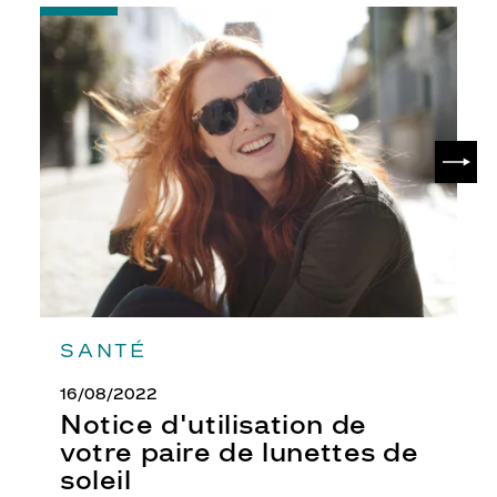
-
Notice
d'utilisation
de
votre
paire
de
SUIV
lunettes
de
soleil
SANTÉ
16/08/2022
Notice d'utilisation de
votre paire de lunettes de
soleil