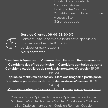
Charte de confidentialité
Mentions Légales
Politique des Cookies
Conditions générales d'utilisation
Accessibilité
Gérer les cookies
Service Clients : 09 69 32 80 35
Pendant l'été, le service clients est disponible du
lundi au vendredi de 10h à 18h.
serviceclients@krys.com
Nous contacter
Questions fréquentes
Commandes - Retours - Remboursement
Conditions des offres sur le site
Conditions générales de vente
Conditions particulières de reprise de montures d’occasion
[PDF —
86
Ko
]
Reprise de montures d’occasion - Liste des magasins participants
Conditions particulières de vente de montures d’occasion
[PDF —
94
Ko
]
Vente de montures d’occasion - Liste des magasins participants
Opticien Paris
-
Opticien Toulouse
-
Opticien Lyon
-
Opticien
Bordeaux
-
Opticien Nantes
-
Opticien Strasbourg
-
Opticien
Lille
-
Opticien Montpellier
-
Opticien Rennes
-
Opticien