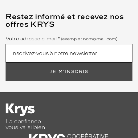
Restez informé et recevez nos
(Ce
champ
offres KRYS
est
Name
obligatoire)
Votre adresse e-mail
*
(exemple : nom@mail.com)
JE M'INSCRIS
La confiance
vous va si bien