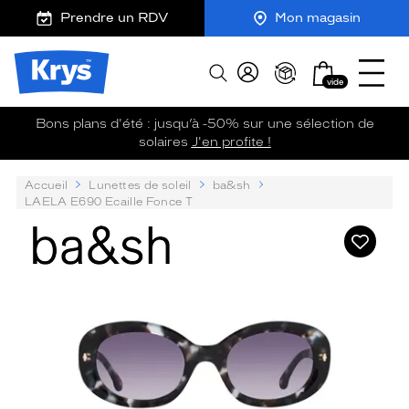
Description
m
J
Ouvrir
ER AU
Prendre un RDV
Mon magasin
détaillée
Dimensions
TENU
y
e
le
CIPAL
de
K
r
menu
Opticien
la
r
e
Mon
Afficher
Krys
monture
y
-
vide
panier
la
-
s
c
recherche
La
o
Bons plans d'été : jusqu’à -50% sur une sélection de
confiance
m
solaires
J'en profite !
1 mm
3 mm
vous
m
va
a
Accueil
Lunettes de soleil
ba&sh
n
si
LAELA E690 Ecaille Fonce T
d
bien
e
ba&sh
Ajouter
 mm
 mm
à
ma
Détails
liste
techniques
Précédent
Sui
d’envies
Genre
Femme
Forme
de