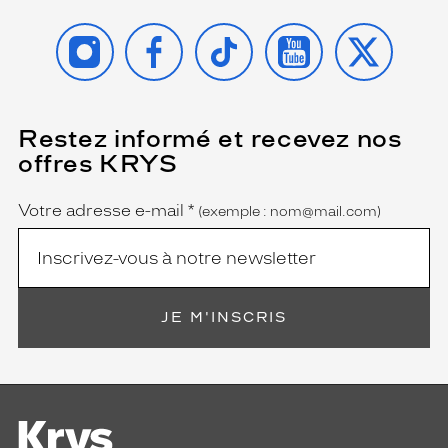
INSTAGRAM
FACEBOOK
TIKTOK
YOUTUBE
X
Restez informé et recevez nos
(Ce
champ
offres KRYS
est
Name
obligatoire)
Votre adresse e-mail
*
(exemple : nom@mail.com)
JE M'INSCRIS