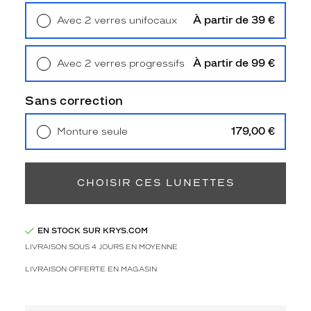
2
Polarisant
À partir de 39 €
Avec 2 verres unifocaux
Retrait en magasin
Offert
Non
Type
À partir de 99 €
Avec 2 verres progressifs
de
Retrait en magasin
Offert
verres
Sans correction
compatibles
Progressifs
179,00 €
Monture seule
Unifocaux
Livraison à domicile
5,90 €
Type
Retrait en magasin
Offert
de
CHOISIR CES LUNETTES
montage
Cerclé
Taille
EN STOCK SUR KRYS.COM
de
LIVRAISON SOUS 4 JOURS EN MOYENNE
monture
LIVRAISON OFFERTE EN MAGASIN
L
Afficher
la