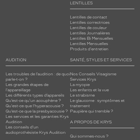
LENTILLES
Lentilles de contact
Lentilles correctrices
Lentilles de couleur
Lentilles Journalières
Lentilles Bi Mensuelles
Lentilles Mensuelles
Produits d'entretien
AUDITION
SANTÉ, STYLES ET SERVICES
Les troubles de l’audition : de quoi
Nos Conseils Visagisme
parle-t-on ?
Services Krys
Les grandes étapes de
La myopie
l'appareillage
Les enfants et la vue
Les différents types d’appareils
Le strabisme
Qu’est-ce qu'un acouphène ?
Le glaucome : symptômes et
Qu'est-ce que l'hyperacousie ?
traitement
Qu’est-ce que la presbyacousie ?
Paupière qui tremble ?
Les services et les garanties Krys
Audition
A PROPOS DE KRYS
Les conseils d'un
audioprothésiste Krys Audition
Qui sommes-nous ?