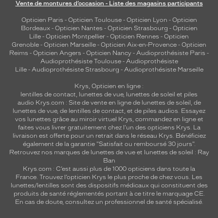
Vente de montures d’occasion - Liste des magasins participants
Opticien Paris
-
Opticien Toulouse
-
Opticien Lyon
-
Opticien
Bordeaux
-
Opticien Nantes
-
Opticien Strasbourg
-
Opticien
Lille
-
Opticien Montpellier
-
Opticien Rennes
-
Opticien
Grenoble
-
Opticien Marseille
-
Opticien Aix-en-Provence
-
Opticien
Reims
-
Opticien Angers
-
Opticien Nancy
-
Audioprothésiste Paris
-
Audioprothésiste Toulouse
-
Audioprothésiste
Lille
-
Audioprothésiste Strasbourg
-
Audioprothésiste Marseille
Krys, Opticien en ligne :
lentilles de contact
,
lunettes de vue
,
lunettes de soleil
et
piles
audio
Krys.com : Site de vente en ligne de lunettes de soleil, de
lunettes de vue, de
lentilles de contact
, et de piles audios. Essayez
vos lunettes grâce au miroir virtuel Krys, commandez en ligne et
faites vous livrer gratuitement chez l'un des opticiens Krys. La
livraison est offerte pour un retrait dans le réseau Krys. Bénéficiez
également de la garantie "Satisfait ou remboursé 30 jours".
Retrouvez nos marques de lunettes de vue et
lunettes de soleil : Ray
Ban
Krys.com : C’est aussi plus de 1000 opticiens dans toute la
France.
Trouvez l’opticien Krys le plus proche de chez vous
. Les
lunettes/lentilles sont des dispositifs médicaux qui constituent des
produits de santé réglementés portant à ce titre le marquage CE.
En cas de doute, consultez un professionnel de santé spécialisé.