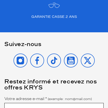
t
d
e
GARANTIE CASSE 2 ANS
s
o
n
é
l
Suivez-nous
é
g
a
INSTAGRAM
FACEBOOK
TIKTOK
YOUTUBE
X
n
c
e
i
n
Restez informé et recevez nos
(Ce
é
champ
offres KRYS
g
est
Name
obligatoire)
a
l
Votre adresse e-mail
*
(exemple : nom@mail.com)
é
e