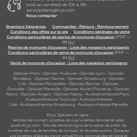
lundi au vendredi de 10h à 18h.
Plastique
serviceclients@krys.com
Fournisseur
Nous contacter
Kering
Questions fréquentes
Commandes - Retours - Remboursement
Eyewear
Conditions des offres sur le site
Conditions générales de vente
Marque
Conditions particulières de reprise de montures d’occasion
[PDF —
Balenciaga
86
Ko
]
Reprise de montures d’occasion - Liste des magasins participants
Conditions particulières de vente de montures d’occasion
[PDF —
94
Ko
]
Vente de montures d’occasion - Liste des magasins participants
Opticien Paris
-
Opticien Toulouse
-
Opticien Lyon
-
Opticien
Bordeaux
-
Opticien Nantes
-
Opticien Strasbourg
-
Opticien
Lille
-
Opticien Montpellier
-
Opticien Rennes
-
Opticien
Grenoble
-
Opticien Marseille
-
Opticien Aix-en-Provence
-
Opticien
Reims
-
Opticien Angers
-
Opticien Nancy
-
Audioprothésiste Paris
-
Audioprothésiste Toulouse
-
Audioprothésiste
Lille
-
Audioprothésiste Strasbourg
-
Audioprothésiste Marseille
Krys, Opticien en ligne :
lentilles de contact
,
lunettes de vue
,
lunettes de soleil
et
piles
audio
Krys.com : Site de vente en ligne de lunettes de soleil, de
lunettes de vue, de
lentilles de contact
, et de piles audios. Essayez
vos lunettes grâce au miroir virtuel Krys, commandez en ligne et