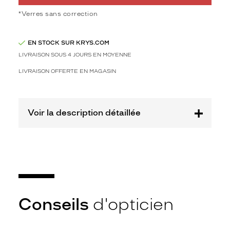
v
*Verres sans correction
e
c
c
EN STOCK SUR KRYS.COM
e
LIVRAISON SOUS 4 JOURS EN MOYENNE
N
o
LIVRAISON OFFERTE EN MAGASIN
i
r
B
r
Voir la description détaillée
i
l
l
a
n
t
i
n
Conseils
d'opticien
c
o
m