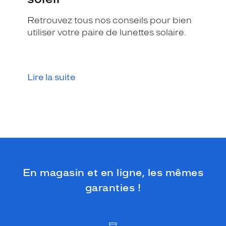
e
m
Retrouvez tous nos conseils pour bien
e
utiliser votre paire de lunettes solaire.
n
t
a
f
Lire la suite
f
i
c
h
é
e
d
i
r
e
En magasin et en ligne, les mêmes
c
garanties !
t
e
m
e