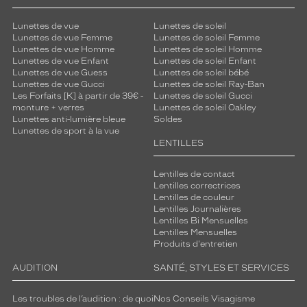
de
la
Lunettes de vue
Lunettes de soleil
monture
Lunettes de vue Femme
Lunettes de soleil Femme
Lunettes de vue Homme
Lunettes de soleil Homme
Lunettes de vue Enfant
Lunettes de soleil Enfant
Ovale
Lunettes de vue Guess
Lunettes de soleil bébé
Couleur
Lunettes de vue Gucci
Lunettes de soleil Ray-Ban
de
Les Forfaits [K] à partir de 39€ -
Lunettes de soleil Gucci
la
monture + verres
Lunettes de soleil Oakley
monture
Lunettes anti-lumière bleue
Soldes
Lunettes de sport à la vue
LENTILLES
001
Noir
Brillant
Lentilles de contact
Lentilles correctrices
Couleur
Lentilles de couleur
du
Lentilles Journalières
verre
Lentilles Bi Mensuelles
Lentilles Mensuelles
Gris
Produits d'entretien
Indice
AUDITION
SANTÉ, STYLES ET SERVICES
de
protection
Les troubles de l’audition : de quoi
Nos Conseils Visagisme