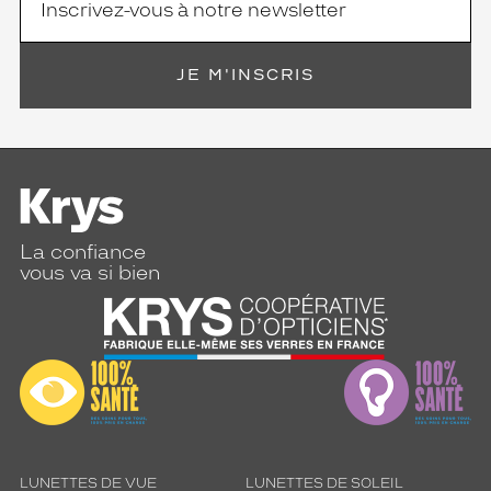
.
Dimensions
de
JE M'INSCRIS
la
monture
5 mm
 mm
La confiance
vous va si bien
 mm
 mm
Détails
techniques
Genre
Femme
Forme
LUNETTES DE VUE
LUNETTES DE SOLEIL