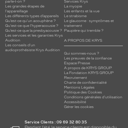
3
parle-t-on ?
Services Krys
Les grandes étapes de
La myopie
Polarisant
l'appareillage
Les enfants et la vue
Les différents types d’appareils
Le strabisme
Non
Qu’est-ce qu'un acouphène ?
Le glaucome : symptômes et
Type
Qu'est-ce que l'hyperacousie ?
traitement
de
Qu’est-ce que la presbyacousie ?
Paupière qui tremble ?
verres
Les services et les garanties Krys
Audition
A PROPOS DE KRYS
compatibles
Les conseils d'un
audioprothésiste Krys Audition
Progressifs
Qui sommes-nous ?
Unifocaux
Les preuves de la confiance
Espace Presse
Type
A propos de KRYS GROUP
de
La Fondation KRYS GROUP
montage
Recrutement
Charte de confidentialité
Cerclé
Mentions Légales
Politique des Cookies
Taille
Conditions générales d'utilisation
de
Accessibilité
monture
Gérer les cookies
XL
Matière
Service Clients : 09 69 32 80 35
Pendant l'été, le service clients est disponible du