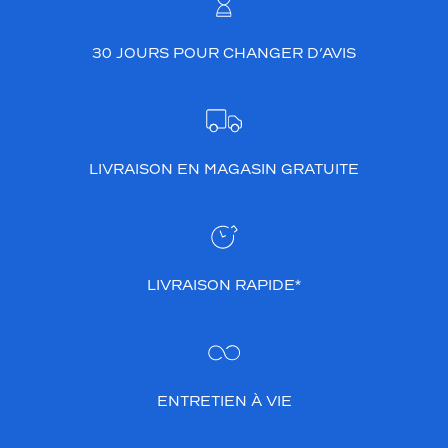
n
t
s
30 JOURS POUR CHANGER D’AVIS
u
r
l
e
c
e
LIVRAISON EN MAGASIN GRATUITE
r
c
l
e
,
t
LIVRAISON RAPIDE*
é
m
o
i
g
ENTRETIEN À VIE
n
a
n