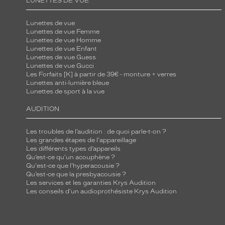
LUNETTES DE VUE
v
e
Lunettes de vue
Lunettes de vue Femme
r
Lunettes de vue Homme
r
Lunettes de vue Enfant
Lunettes de vue Guess
e
Lunettes de vue Gucci
s
Les Forfaits [K] à partir de 39€ - monture + verres
g
Lunettes anti-lumière bleue
Lunettes de sport à la vue
r
i
AUDITION
s
,
Les troubles de l’audition : de quoi parle-t-on ?
Les grandes étapes de l'appareillage
r
Les différents types d’appareils
e
Qu’est-ce qu'un acouphène ?
Qu'est-ce que l'hyperacousie ?
f
Qu’est-ce que la presbyacousie ?
l
Les services et les garanties Krys Audition
è
Les conseils d'un audioprothésiste Krys Audition
t
e