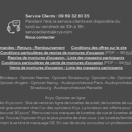
Service Clients : 09 69 32 80 35
Pendant l'été, le service clients est disponible du
lundi au vendredi de 10h à 18h.
serviceclients@krys.com
Nous contacter
andes - Retours - Remboursement
Conditions des offres sur le site
Conditions particulières de reprise de montures d’occasion
[PDF — 86
Ko
]
Reprise de montures d’occasion - Liste des magasins participants
Conditions particulières de vente de montures d’occasion
[PDF — 94
Ko
]
Vente de montures d’occasion - Liste des magasins participants
 Bordeaux
-
Opticien Nantes
-
Opticien Strasbourg
-
Opticien Lille
-
Opticien
Opticien Angers
-
Opticien Nancy
-
Audioprothésiste Paris
-
Audioprothési
Strasbourg
-
Audioprothésiste Marseille
Krys, Opticien en ligne :
dio
Krys.com : Site de vente en ligne de lunettes de soleil, de lunettes de vu
rer gratuitement chez l'un des opticiens Krys. La livraison est offerte pour
emboursé 30 jours". Retrouvez nos marques de lunettes de vue et
lunettes d
nce.
Trouvez l’opticien Krys le plus proche de chez vous
. Les lunettes/lenti
tant à ce titre le marquage CE. En cas de doute, consultez un professionne