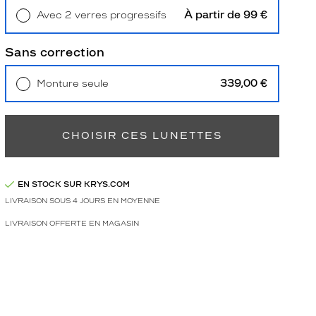
À partir de 99 €
Avec 2 verres progressifs
Retrait en magasin
Offert
Sans correction
339,00 €
Monture seule
Livraison à domicile
5,90 €
Retrait en magasin
Offert
CHOISIR CES LUNETTES
EN STOCK SUR KRYS.COM
LIVRAISON SOUS 4 JOURS EN MOYENNE
LIVRAISON OFFERTE EN MAGASIN