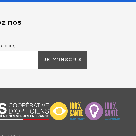
ez nos
il.com)
JE M'INSCRIS