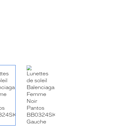
RE_FACEBOOK_TITLE
.SHARE_TWITTER_TITLE