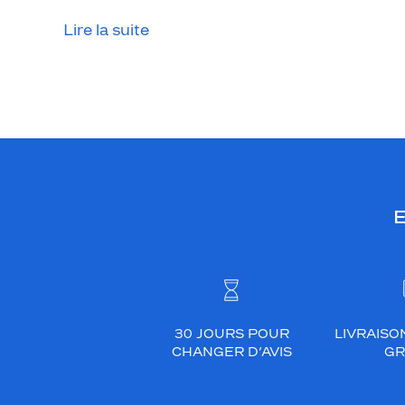
r
n
Lire la suite
e
e
t
é
p
u
r
é
E
.
L
a
m
o
n
30 JOURS POUR
LIVRAISO
t
CHANGER D’AVIS
GR
u
r