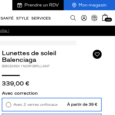
Prendre un RDV
Mon magasin
Mon
Afficher
SANTÉ
STYLE
SERVICES
vide
panie
la
recherche
fite !
Lunettes de soleil
Ajouter
à
Balenciaga
ma
BB0324SK 1 NOIR BRILLANT
liste
d’envies
339,00 €
Avec correction
ivant
À partir de 39 €
Avec 2 verres unifocaux
Retrait en magasin
Offert