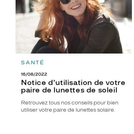
de
a
lunettes
r
de
soleil
n
e
n
t
u
n
SANTÉ
d
e
16/08/2022
s
Notice d'utilisation de votre
i
paire de lunettes de soleil
g
n
Retrouvez tous nos conseils pour bien
m
utiliser votre paire de lunettes solaire.
o
d
e