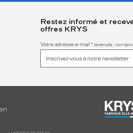
(Ce
Restez informé et recev
champ
offres KRYS
est
Name
obligatoire)
Votre adresse e-mail
*
(exemple : nom@ma
ien