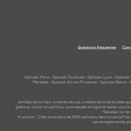
u
n
e
a
t
t
i
Questions fréquentes
Comm
t
u
d
e
Opticien Paris
-
Opticien Toulouse
-
Opticien Lyon
-
Opticien
c
Marseille
-
Opticien Aix-en-Provence
-
Opticien Reims
-
o
n
f
lentilles de contact
,
lunettes de vue
,
lunettes de soleil
et
piles au
i
grâce au miroir virtuel Krys, commandez en ligne et faites vous liv
"Satisfait ou r
a
Krys.com : C’est aussi plus de 1000 opticiens dans toute la Fra
n
santé réglementés por
t