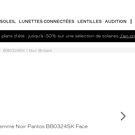
SOLEIL
LUNETTES CONNECTÉES
LENTILLES
AUDITION
plans d'été : jusqu’à -50% sur une sélection de solaires
J'en pro
BB0324SK 1 Noir Brillant
Su