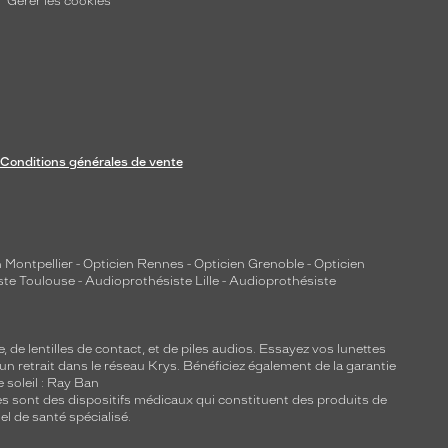
Gérer les cookies
Conditions générales de vente
 Montpellier
-
Opticien Rennes
-
Opticien Grenoble
-
Opticien
ste Toulouse
-
Audioprothésiste Lille
-
Audioprothésiste
e, de
lentilles de contact
, et de piles audios. Essayez vos lunettes
 un retrait dans le réseau Krys. Bénéficiez également de la garantie
e soleil : Ray Ban
lles sont des dispositifs médicaux qui constituent des produits de
l de santé spécialisé.