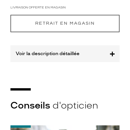
3
Polarisant
LIVRAISON OFFERTE EN MAGASIN
Non
RETRAIT EN MAGASIN
Type
de
verres
compatibles
Voir la description détaillée
Progressifs
Unifocaux
Type
de
montage
Cerclé
Taille
de
Conseils
d'opticien
monture
L
Matière
-