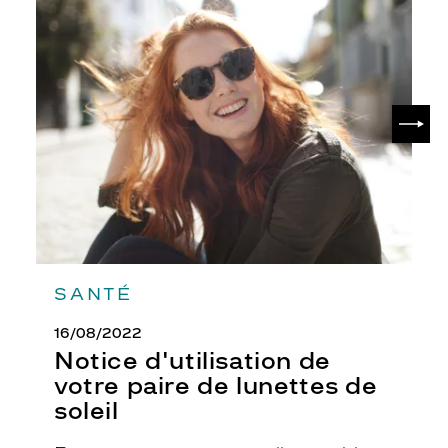
Notice
Plastique
d'utilisation
Fournisseur
de
votre
Safilo
paire
France
de
SUIV
Sarl
lunettes
de
Marque
soleil
SANTÉ
16/08/2022
Notice d'utilisation de
votre paire de lunettes de
soleil