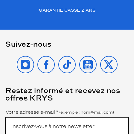
GARANTIE CASSE 2 ANS
Suivez-nous
INSTAGRAM
FACEBOOK
TIKTOK
YOUTUBE
X
Restez informé et recevez nos
(Ce
champ
offres KRYS
est
Name
obligatoire)
Votre adresse e-mail
*
(exemple : nom@mail.com)