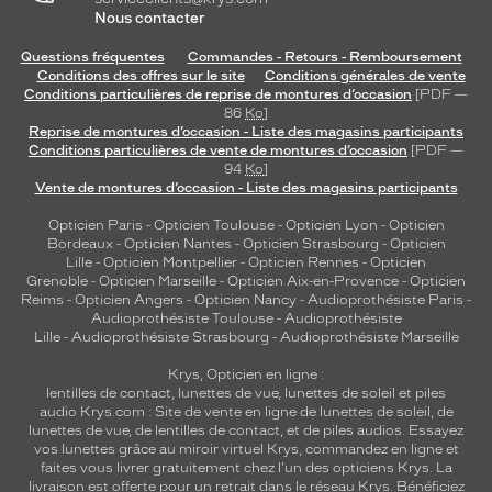
Nous contacter
Questions fréquentes
Commandes - Retours - Remboursement
Conditions des offres sur le site
Conditions générales de vente
Conditions particulières de reprise de montures d’occasion
[PDF —
86
Ko
]
Reprise de montures d’occasion - Liste des magasins participants
Conditions particulières de vente de montures d’occasion
[PDF —
94
Ko
]
Vente de montures d’occasion - Liste des magasins participants
Opticien Paris
-
Opticien Toulouse
-
Opticien Lyon
-
Opticien
Bordeaux
-
Opticien Nantes
-
Opticien Strasbourg
-
Opticien
Lille
-
Opticien Montpellier
-
Opticien Rennes
-
Opticien
Grenoble
-
Opticien Marseille
-
Opticien Aix-en-Provence
-
Opticien
Reims
-
Opticien Angers
-
Opticien Nancy
-
Audioprothésiste Paris
-
Audioprothésiste Toulouse
-
Audioprothésiste
Lille
-
Audioprothésiste Strasbourg
-
Audioprothésiste Marseille
Krys, Opticien en ligne :
lentilles de contact
,
lunettes de vue
,
lunettes de soleil
et
piles
audio
Krys.com : Site de vente en ligne de lunettes de soleil, de
lunettes de vue, de
lentilles de contact
, et de piles audios. Essayez
vos lunettes grâce au miroir virtuel Krys, commandez en ligne et
faites vous livrer gratuitement chez l'un des opticiens Krys. La
livraison est offerte pour un retrait dans le réseau Krys. Bénéficiez