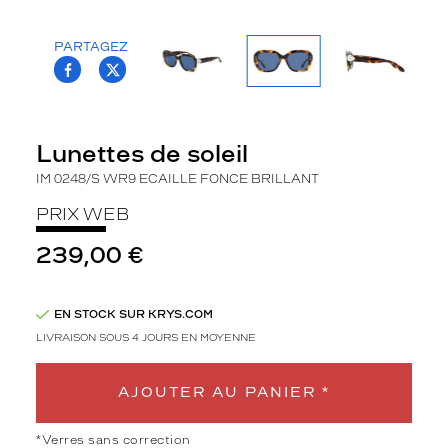
la
monture
PARTAGEZ
T.PROJECT.KRYS.FRONT.SHARE_FACEBOO
T.PROJECT.KRYS.FRONT.SHARE_TWI
Rectangle
Couleur
de
la
Lunettes de soleil
monture
IM 0248/S WR9 ECAILLE FONCE BRILLANT
Wr9
Ecaille
PRIX WEB
Fonce
239,00 €
Br
Couleur
du
verre
EN STOCK SUR KRYS.COM
LIVRAISON SOUS 4 JOURS EN MOYENNE
Bleu
Indice
AJOUTER AU PANIER *
de
protection
*Verres sans correction