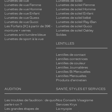
Lunettes de vue
Lunettes de soleil
Lunettes de vue Femme
Lunettes de soleil Femme
Lunettes de vue Homme
Lunettes de soleil Homme
Lunettes de vue Enfant
Lunettes de soleil Enfant
Lunettes de vue Guess
Lunettes de soleil bébé
Lunettes de vue Gucci
Lunettes de soleil Ray-Ban
Les Forfaits [K] à partir de 39€ -
Lunettes de soleil Gucci
monture + verres
Lunettes de soleil Oakley
Lunettes anti-lumière bleue
Soldes
Lunettes de sport à la vue
LENTILLES
Lentilles de contact
Lentilles correctrices
Lentilles de couleur
Lentilles Journalières
Lentilles Bi Mensuelles
Lentilles Mensuelles
Produits d'entretien
AUDITION
SANTÉ, STYLES ET SERVICES
Les troubles de l’audition : de quoi
Nos Conseils Visagisme
parle-t-on ?
Services Krys
Les grandes étapes de
La myopie