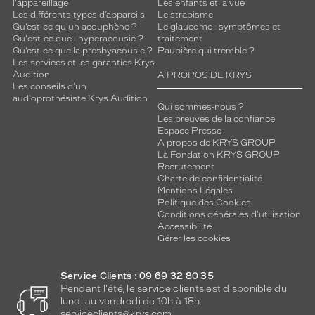
l'appareillage
Les enfants et la vue
Les différents types d’appareils
Le strabisme
Qu’est-ce qu'un acouphène ?
Le glaucome : symptômes et
Qu'est-ce que l'hyperacousie ?
traitement
Qu’est-ce que la presbyacousie ?
Paupière qui tremble ?
Les services et les garanties Krys
Audition
A PROPOS DE KRYS
Les conseils d'un
audioprothésiste Krys Audition
Qui sommes-nous ?
Les preuves de la confiance
Espace Presse
A propos de KRYS GROUP
La Fondation KRYS GROUP
Recrutement
Charte de confidentialité
Mentions Légales
Politique des Cookies
Conditions générales d'utilisation
Accessibilité
Gérer les cookies
Service Clients : 09 69 32 80 35
Pendant l'été, le service clients est disponible du
lundi au vendredi de 10h à 18h.
serviceclients@krys.com