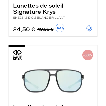
a
Lunettes de soleil
n
Signature Krys
c
e
SKE2542-D 012 BLANC BRILLANT
a
u
t
24,50 €
-50%
49,00 €
o
m
a
t
i
q
u
e
m
e
n
t
l
a
r
e
c
h
e