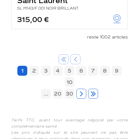
Saint Laurent
SL M143/F 001 NOIR BRILLANT
315,00 €
reste 1002 articles
1
2
3
4
5
6
7
8
9
10
...
20
30
Tarifs TTC, avant tout avantage négocié par votre
complémentaire santé
Les prix indiqués sur le site peuvent ne pas être
identiques à ceux pratiqués dans nos magasins. Le prix