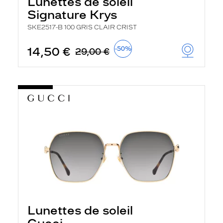
Lunettes de soleil
r
Signature Krys
c
h
SKE2517-B 100 GRIS CLAIR CRIST
e
e
t
14,50 €
-50%
29,00 €
r
e
c
h
a
r
g
e
l
a
p
a
g
e
Lunettes de soleil