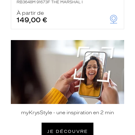
RB3648M 91673F THE MARSHAL I
À partir de
149,00 €
je
découvre
myKrysStyle - une inspiration en 2 min
JE DÉCOUVRE