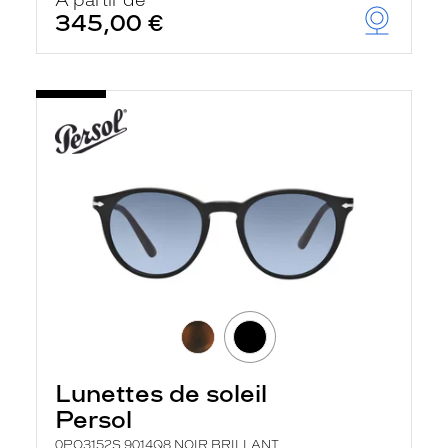
À partir de
345,00 €
Lunettes de soleil
Persol
0PO3152S 9014Q8 NOIR BRILLANT