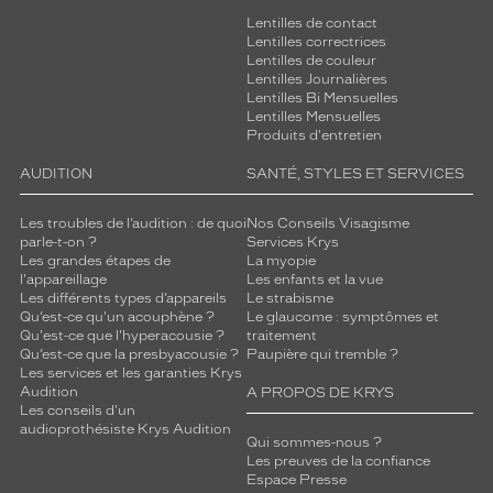
r
Lentilles de contact
t
Lentilles correctrices
e
Lentilles de couleur
u
Lentilles Journalières
Lentilles Bi Mensuelles
n
Lentilles Mensuelles
e
Produits d'entretien
t
o
AUDITION
SANTÉ, STYLES ET SERVICES
u
c
Les troubles de l’audition : de quoi
Nos Conseils Visagisme
h
parle-t-on ?
Services Krys
e
Les grandes étapes de
La myopie
d
l'appareillage
Les enfants et la vue
Les différents types d’appareils
Le strabisme
e
Qu’est-ce qu'un acouphène ?
Le glaucome : symptômes et
g
Qu'est-ce que l'hyperacousie ?
traitement
l
Qu’est-ce que la presbyacousie ?
Paupière qui tremble ?
a
Les services et les garanties Krys
m
Audition
A PROPOS DE KRYS
o
Les conseils d'un
audioprothésiste Krys Audition
u
Qui sommes-nous ?
r
Les preuves de la confiance
r
Espace Presse