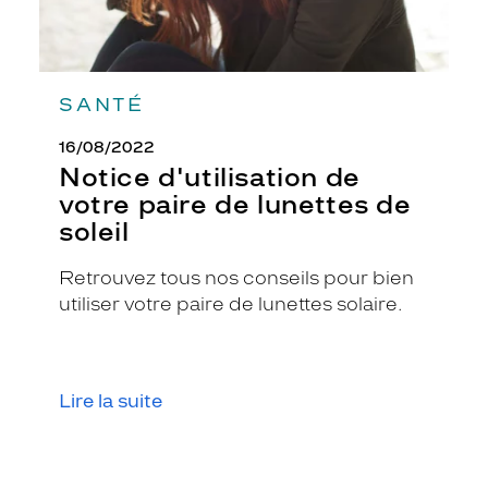
e
a
r
b
o
SANTÉ
r
e
16/08/2022
u
Notice d'utilisation de
n
votre paire de lunettes de
c
soleil
o
l
o
Retrouvez tous nos conseils pour bien
r
utiliser votre paire de lunettes solaire.
i
s
é
c
Lire la suite
a
i
l
l