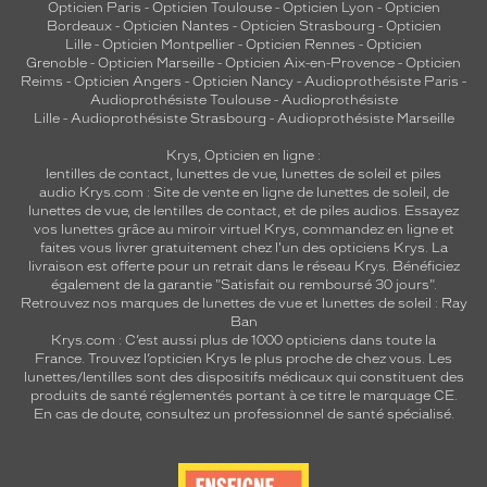
Opticien Paris
-
Opticien Toulouse
-
Opticien Lyon
-
Opticien
i
Bordeaux
-
Opticien Nantes
-
Opticien Strasbourg
-
Opticien
t
Lille
-
Opticien Montpellier
-
Opticien Rennes
-
Opticien
s
Grenoble
-
Opticien Marseille
-
Opticien Aix-en-Provence
-
Opticien
Reims
-
Opticien Angers
-
Opticien Nancy
-
Audioprothésiste Paris
-
d
Audioprothésiste Toulouse
-
Audioprothésiste
u
Lille
-
Audioprothésiste Strasbourg
-
Audioprothésiste Marseille
v
i
Krys, Opticien en ligne :
s
lentilles de contact
,
lunettes de vue
,
lunettes de soleil
et
piles
a
audio
Krys.com : Site de vente en ligne de lunettes de soleil, de
lunettes de vue, de
lentilles de contact
, et de piles audios. Essayez
g
vos lunettes grâce au miroir virtuel Krys, commandez en ligne et
e
faites vous livrer gratuitement chez l'un des opticiens Krys. La
.
livraison est offerte pour un retrait dans le réseau Krys. Bénéficiez
U
également de la garantie "Satisfait ou remboursé 30 jours".
n
Retrouvez nos marques de lunettes de vue et
lunettes de soleil : Ray
m
Ban
Krys.com : C’est aussi plus de 1000 opticiens dans toute la
o
France.
Trouvez l’opticien Krys le plus proche de chez vous
. Les
d
lunettes/lentilles sont des dispositifs médicaux qui constituent des
è
produits de santé réglementés portant à ce titre le marquage CE.
l
En cas de doute, consultez un professionnel de santé spécialisé.
e
s
o