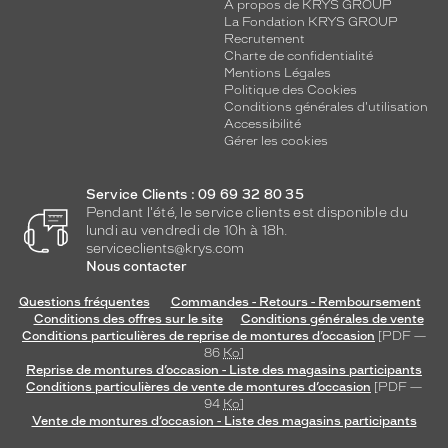
é
A propos de KRYS GROUP
La Fondation KRYS GROUP
t
Recrutement
r
Charte de confidentialité
o
Mentions Légales
e
Politique des Cookies
t
Conditions générales d'utilisation
d
Accessibilité
Gérer les cookies
e
d
y
Service Clients : 09 69 32 80 35
n
Pendant l'été, le service clients est disponible du
a
lundi au vendredi de 10h à 18h.
m
serviceclients@krys.com
i
Nous contacter
s
Questions fréquentes
Commandes - Retours - Remboursement
m
Conditions des offres sur le site
Conditions générales de vente
e
Conditions particulières de reprise de montures d’occasion
[PDF —
a
86
Ko
]
u
Reprise de montures d’occasion - Liste des magasins participants
x
Conditions particulières de vente de montures d’occasion
[PDF —
t
94
Ko
]
Vente de montures d’occasion - Liste des magasins participants
r
a