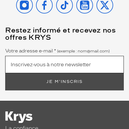
r
r
o
n
d
Restez informé et recevez nos
(Ce
é
champ
offres KRYS
est
g
Name
obligatoire)
r
a
Votre adresse e-mail
*
(exemple : nom@mail.com)
d
é
.
S
a
JE M'INSCRIS
f
o
r
m
e
p
a
p
La confiance