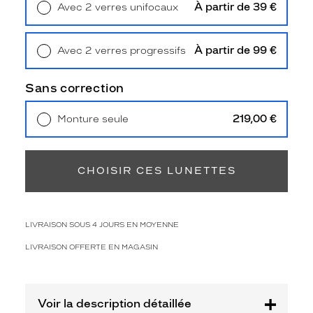
t
À partir de 39 €
Avec 2 verres unifocaux
a
Retrait en magasin
Offert
n
n
À partir de 99 €
Avec 2 verres progressifs
i
Retrait en magasin
Offert
q
Sans correction
u
e
p
219,00 €
Monture seule
o
Livraison à domicile
5,90 €
Retrait en magasin
Offert
u
r
CHOISIR CES LUNETTES
f
e
m
m
LIVRAISON SOUS 4 JOURS EN MOYENNE
e
.
LIVRAISON OFFERTE EN MAGASIN
C
e
t
t
Voir la description détaillée