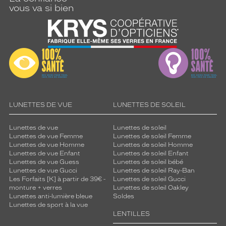
i
vous va si bien
l
l
o
n
n
a
n
t
e
o
LUNETTES DE VUE
LUNETTES DE SOLEIL
u
c
Lunettes de vue
Lunettes de soleil
a
Lunettes de vue Femme
Lunettes de soleil Femme
t
Lunettes de vue Homme
Lunettes de soleil Homme
-
Lunettes de vue Enfant
Lunettes de soleil Enfant
e
Lunettes de vue Guess
Lunettes de soleil bébé
Lunettes de vue Gucci
Lunettes de soleil Ray-Ban
y
Les Forfaits [K] à partir de 39€ -
Lunettes de soleil Gucci
e
monture + verres
Lunettes de soleil Oakley
a
Lunettes anti-lumière bleue
Soldes
p
Lunettes de sport à la vue
p
LENTILLES
o