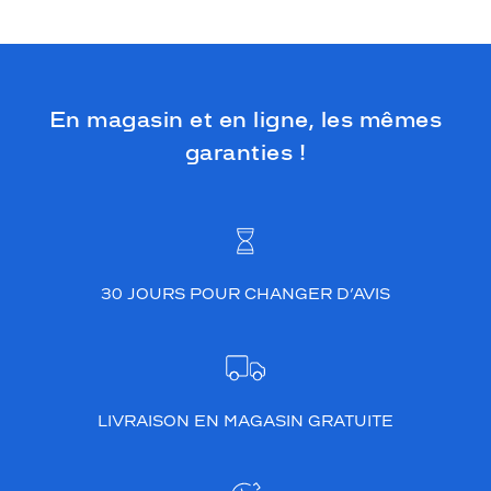
e
f
o
n
c
é
En magasin et en ligne, les mêmes
b
garanties !
r
i
l
l
a
n
t
30 JOURS POUR CHANGER D’AVIS
t
r
è
s
t
LIVRAISON EN MAGASIN GRATUITE
e
n
d
a