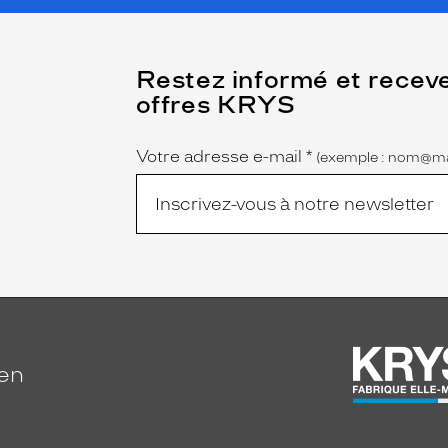
(Ce
Restez informé et recev
champ
offres KRYS
est
Name
obligatoire)
Votre adresse e-mail
*
(exemple : nom@ma
ien