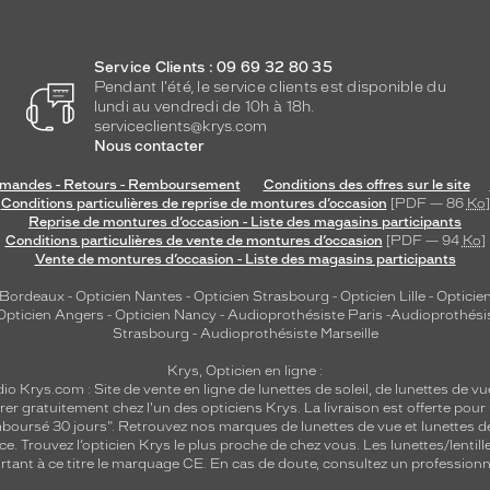
Service Clients : 09 69 32 80 35
Pendant l'été, le service clients est disponible du
lundi au vendredi de 10h à 18h.
serviceclients@krys.com
Nous contacter
andes - Retours - Remboursement
Conditions des offres sur le site
Conditions particulières de reprise de montures d’occasion
[PDF — 86
Ko
]
Reprise de montures d’occasion - Liste des magasins participants
Conditions particulières de vente de montures d’occasion
[PDF — 94
Ko
]
Vente de montures d’occasion - Liste des magasins participants
 Bordeaux
-
Opticien Nantes
-
Opticien Strasbourg
-
Opticien Lille
-
Opticien
Opticien Angers
-
Opticien Nancy
-
Audioprothésiste Paris
-
Audioprothési
Strasbourg
-
Audioprothésiste Marseille
Krys, Opticien en ligne :
dio
Krys.com : Site de vente en ligne de lunettes de soleil, de lunettes de vu
rer gratuitement chez l'un des opticiens Krys. La livraison est offerte pour
emboursé 30 jours". Retrouvez nos marques de lunettes de vue et
lunettes d
nce.
Trouvez l’opticien Krys le plus proche de chez vous
. Les lunettes/lenti
tant à ce titre le marquage CE. En cas de doute, consultez un professionne