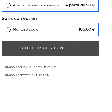
À partir de 99 €
Avec 2 verres progressifs
Retrait en magasin
Offert
Sans correction
185,00 €
Monture seule
Livraison à domicile
5,90 €
Retrait en magasin
Offert
CHOISIR CES LUNETTES
LIVRAISON SOUS 4 JOURS EN MOYENNE
LIVRAISON OFFERTE EN MAGASIN