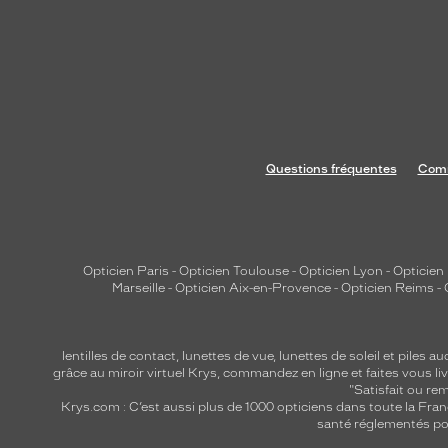
Questions fréquentes
Comm
Opticien Paris
-
Opticien Toulouse
-
Opticien Lyon
-
Opticien
Marseille
-
Opticien Aix-en-Provence
-
Opticien Reims
-
lentilles de contact
,
lunettes de vue
,
lunettes de soleil
et
piles au
grâce au miroir virtuel Krys, commandez en ligne et faites vous liv
"Satisfait ou r
Krys.com : C’est aussi plus de 1000 opticiens dans toute la Fra
santé réglementés por