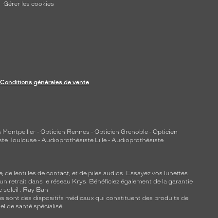
Gérer les cookies
Conditions générales de vente
 Montpellier
-
Opticien Rennes
-
Opticien Grenoble
-
Opticien
ste Toulouse
-
Audioprothésiste Lille
-
Audioprothésiste
e, de
lentilles de contact
, et de piles audios. Essayez vos lunettes
 un retrait dans le réseau Krys. Bénéficiez également de la garantie
e soleil : Ray Ban
lles sont des dispositifs médicaux qui constituent des produits de
l de santé spécialisé.