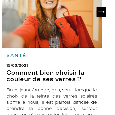
couleur
p
de
?
SUIVAN
ses
verres
?
SANTÉ
15/06/2021
Comment bien choisir la
couleur de ses verres ?
Brun, jaune/orange, gris, vert… lorsque le
choix de la teinte des verres solaires
s’offre à nous, il est parfois difficile de
prendre la bonne décision, surtout
quand on n’a pas toutes les informations