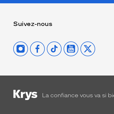
Suivez-nous
INSTAGRAM
FACEBOOK
TIKTOK
YOUTUBE
X
La confiance
vous va si b