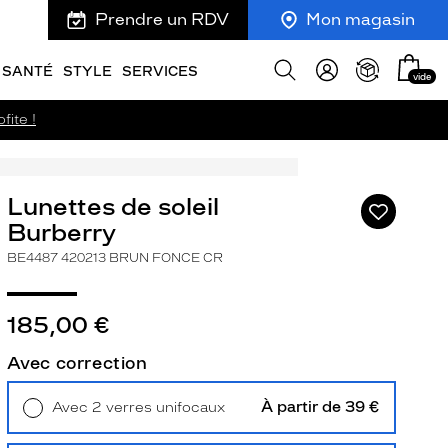
Prendre un RDV
Mon magasin
Mon
Afficher
SANTÉ
STYLE
SERVICES
vide
panie
la
recherche
fite !
Lunettes de soleil
Ajouter
à
Burberry
ma
BE4487 420213 BRUN FONCE CR
liste
d’envies
185,00 €
Avec correction
ivant
À partir de 39 €
Avec 2 verres unifocaux
Retrait en magasin
Offert