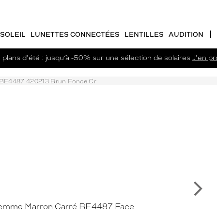
SOLEIL
LUNETTES CONNECTÉES
LENTILLES
AUDITION
plans d'été : jusqu’à -50% sur une sélection de solaires
J'en pro
BE4487 420213 Brun Fonce Cr
Su