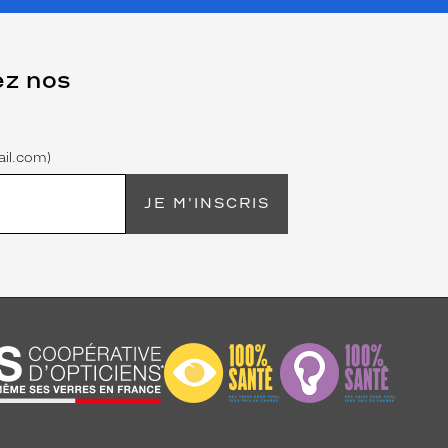
ez nos
il.com)
JE M'INSCRIS