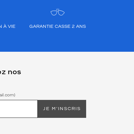
 À VIE
GARANTIE CASSE 2 ANS
ez nos
il.com)
JE M'INSCRIS