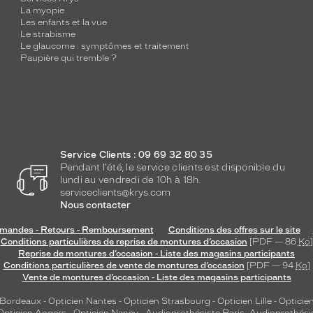
La myopie
Les enfants et la vue
Le strabisme
Le glaucome : symptômes et traitement
Paupière qui tremble ?
Service Clients : 09 69 32 80 35
Pendant l'été, le service clients est disponible du
lundi au vendredi de 10h à 18h.
serviceclients@krys.com
Nous contacter
andes - Retours - Remboursement
Conditions des offres sur le site
Conditions particulières de reprise de montures d’occasion
[PDF — 86
Ko
]
Reprise de montures d’occasion - Liste des magasins participants
Conditions particulières de vente de montures d’occasion
[PDF — 94
Ko
]
Vente de montures d’occasion - Liste des magasins participants
 Bordeaux
-
Opticien Nantes
-
Opticien Strasbourg
-
Opticien Lille
-
Opticien