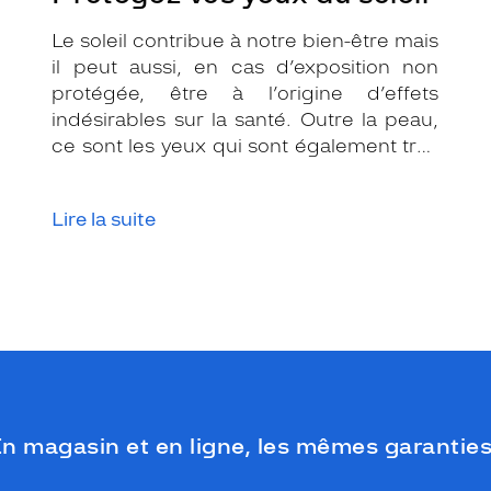
Le soleil contribue à notre bien-être mais
il peut aussi, en cas d’exposition non
protégée, être à l’origine d’effets
indésirables sur la santé. Outre la peau,
ce sont les yeux qui sont également très
exposés aux rayonnements ultraviolets
(UV). Même si le soleil se fait discret ou
Lire la suite
que le temps est couvert, il est donc
impératif de les protéger en ville, à la
mer, à la montagne, lors de toutes les
activités en extérieur.
n magasin et en ligne, les mêmes garanties