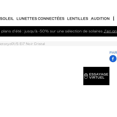
SOLEIL
LUNETTES CONNECTÉES
LENTILLES
AUDITION
plans d'été : jusqu’à -50% sur une sélection de solaires
J'en pro
ictoryc01/S Ei7 Noir Cristal
PAR
T.
ESSAYAGE
VIRTUEL