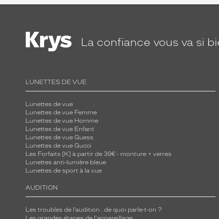
La confiance
vous va si b
LUNETTES DE VUE
Lunettes de vue
Lunettes de vue Femme
Lunettes de vue Homme
Lunettes de vue Enfant
Lunettes de vue Guess
Lunettes de vue Gucci
Les Forfaits [K] à partir de 39€ - monture + verres
Lunettes anti-lumière bleue
Lunettes de sport à la vue
AUDITION
Les troubles de l’audition : de quoi parle-t-on ?
Les grandes étapes de l'appareillage