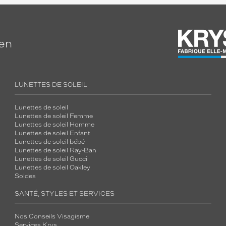
ien
LUNETTES DE SOLEIL
Lunettes de soleil
Lunettes de soleil Femme
Lunettes de soleil Homme
Lunettes de soleil Enfant
Lunettes de soleil bébé
Lunettes de soleil Ray-Ban
Lunettes de soleil Gucci
Lunettes de soleil Oakley
Soldes
SANTÉ, STYLES ET SERVICES
Nos Conseils Visagisme
Services Krys