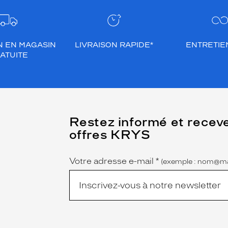
N EN MAGASIN
LIVRAISON RAPIDE*
ENTRETIEN
ATUITE
(Ce
Restez informé et recev
champ
offres KRYS
est
Name
obligatoire)
Votre adresse e-mail
*
(exemple : nom@ma