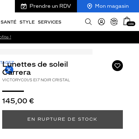
Prendre un RDV
Mon magasin
Mon
Afficher
SANTÉ
STYLE
SERVICES
vide
panie
la
recherche
fite !
Lunettes de soleil
TAGEZ
Ajouter
PROJECT.KRYS.FRONT.SHARE_FACEBOOK_TITLE
T.PROJECT.KRYS.FRONT.SHARE_TWITTER_TIT
à
Carrera
ma
VICTORYC01/S EI7 NOIR CRISTAL
liste
d’envies
145,00 €
EN RUPTURE DE STOCK