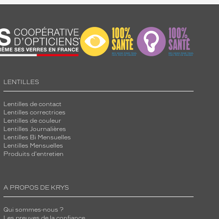
LENTILLES
Lentilles de contact
Lentilles correctrices
Lentilles de couleur
Lentilles Journalières
Lentilles Bi Mensuelles
Lentilles Mensuelles
Produits d'entretien
A PROPOS DE KRYS
Qui sommes-nous ?
Les preuves de la confiance