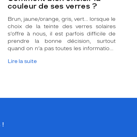
couleur de ses verres ?
Brun, jaune/orange, gris, vert… lorsque le
choix de la teinte des verres solaires
s’offre à nous, il est parfois difficile de
prendre la bonne décision, surtout
quand on n’a pas toutes les informations
nécessaires. Les opticiens Krys sont là
Lire la suite
pour vous conseiller et apporter leur
expertise afin que vous fassiez le bon
choix en fonction de votre amétropie
et/ou de l’activité sportive pratiquée.
 !