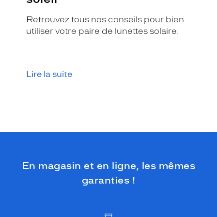
e
s
Retrouvez tous nos conseils pour bien
p
utiliser votre paire de lunettes solaire.
i
r
e
l
a
Lire la suite
f
r
a
i
c
h
e
u
r
En magasin et en ligne, les mêmes
.
garanties !
Dimensions
de
la
monture