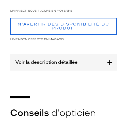
t
t
LIVRAISON SOUS 4 JOURS EN MOYENNE
e
s
f
M’AVERTIR DÈS DISPONIBILITÉ DU
PRODUIT
a
c
LIVRAISON OFFERTE EN MAGASIN
e
a
u
s
Voir la description détaillée
o
l
e
i
l
.
C
e
t
Conseils
d'opticien
t
e
m