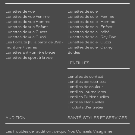
Fournisseur
Lunettes de vue
Lunettes de soleil
Kering
Lunettes de vue Femme
Lunettes de soleil Femme
Eyewear
Lunettes de vue Homme
Lunettes de soleil Homme
Marque
Lunettes de vue Enfant
Lunettes de soleil Enfant
Chloé
Lunettes de vue Guess
Lunettes de soleil bébé
Lunettes de vue Gucci
Lunettes de soleil Ray-Ban
Les Forfaits [K] à partir de 39€ -
Lunettes de soleil Gucci
monture + verres
Lunettes de soleil Oakley
Lunettes anti-lumière bleue
Soldes
Lunettes de sport à la vue
LENTILLES
Lentilles de contact
Lentilles correctrices
Lentilles de couleur
Lentilles Journalières
Lentilles Bi Mensuelles
Lentilles Mensuelles
Produits d'entretien
AUDITION
SANTÉ, STYLES ET SERVICES
Les troubles de l’audition : de quoi
Nos Conseils Visagisme