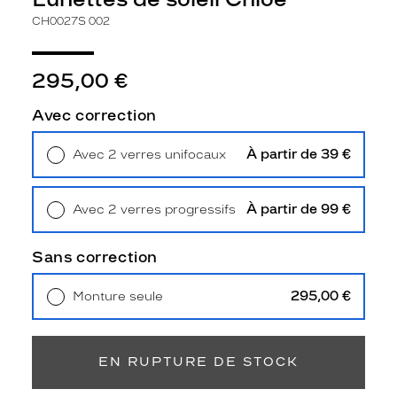
a
CH0027S 002
i
t
e
295,00 €
n
t
Avec correction
ê
t
r
À partir de 39 €
Avec 2 verres unifocaux
e
Retrait en magasin
Offert
l
e
À partir de 99 €
Avec 2 verres progressifs
s
Retrait en magasin
Offert
p
Sans correction
l
u
s
295,00 €
Monture seule
c
Livraison à domicile
5,90 €
o
Retrait en magasin
Offert
q
EN RUPTURE DE STOCK
u
e