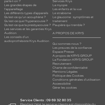
parle-t-on ?
Services Krys
Les grandes étapes de
La myopie
l'appareillage
Les enfants et la vue
Les différents types d’appareils
Le strabisme
Qu’est-ce qu'un acouphène ?
Le glaucome : symptômes et
Qu'est-ce que l'hyperacousie ?
traitement
Qu’est-ce que la presbyacousie ?
Paupière qui tremble ?
Les services et les garanties Krys
Audition
A PROPOS DE KRYS
Les conseils d'un
audioprothésiste Krys Audition
Qui sommes-nous ?
Les preuves de la confiance
Espace Presse
A propos de KRYS GROUP
La Fondation KRYS GROUP
Recrutement
Charte de confidentialité
Mentions Légales
Politique des Cookies
Conditions générales d'utilisation
Accessibilité
Gérer les cookies
Service Clients : 09 69 32 80 35
Pendant l'été, le service clients est disponible du