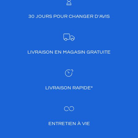
30 JOURS POUR CHANGER D’AVIS
9 mm
5 mm
 mm
 mm
LIVRAISON EN MAGASIN GRATUITE
Détails
techniques
Genre
LIVRAISON RAPIDE*
Femme
Forme
de
la
monture
ENTRETIEN À VIE
Ronde