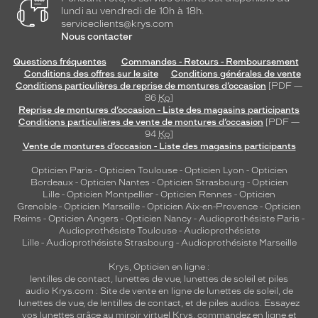
lundi au vendredi de 10h à 18h.
serviceclients@krys.com
Nous contacter
Questions fréquentes
Commandes - Retours - Remboursement
Conditions des offres sur le site
Conditions générales de vente
Conditions particulières de reprise de montures d’occasion
[PDF —
86
Ko
]
Reprise de montures d’occasion - Liste des magasins participants
Conditions particulières de vente de montures d’occasion
[PDF —
94
Ko
]
Vente de montures d’occasion - Liste des magasins participants
Opticien Paris
-
Opticien Toulouse
-
Opticien Lyon
-
Opticien
Bordeaux
-
Opticien Nantes
-
Opticien Strasbourg
-
Opticien
Lille
-
Opticien Montpellier
-
Opticien Rennes
-
Opticien
Grenoble
-
Opticien Marseille
-
Opticien Aix-en-Provence
-
Opticien
Reims
-
Opticien Angers
-
Opticien Nancy
-
Audioprothésiste Paris
-
Audioprothésiste Toulouse
-
Audioprothésiste
Lille
-
Audioprothésiste Strasbourg
-
Audioprothésiste Marseille
Krys, Opticien en ligne :
lentilles de contact
,
lunettes de vue
,
lunettes de soleil
et
piles
audio
Krys.com : Site de vente en ligne de lunettes de soleil, de
lunettes de vue, de
lentilles de contact
, et de piles audios. Essayez
vos lunettes grâce au miroir virtuel Krys, commandez en ligne et