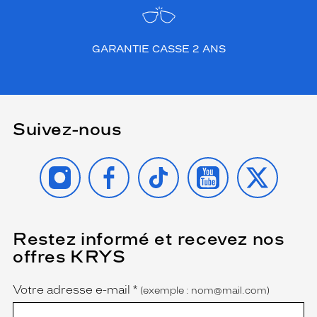
Couleur
de
la
monture
GARANTIE CASSE 2 ANS
002
Or
Brillant
Couleur
Suivez-nous
du
verre
INSTAGRAM
FACEBOOK
TIKTOK
YOUTUBE
X
Bleu
dégradé
Indice
de
protection
Restez informé et recevez nos
(Ce
champ
offres KRYS
2
est
Name
obligatoire)
Polarisant
Votre adresse e-mail
*
(exemple : nom@mail.com)
Non
Type