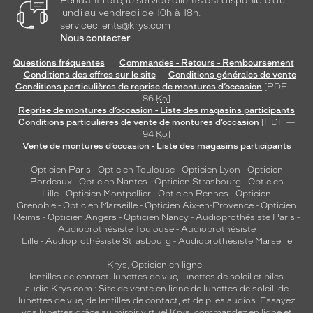
Pendant l'été, le service clients est disponible du
Orange
lundi au vendredi de 10h à 18h.
flash
serviceclients@krys.com
Nous contacter
Indice
de
Questions fréquentes
Commandes - Retours - Remboursement
protection
Conditions des offres sur le site
Conditions générales de vente
Conditions particulières de reprise de montures d’occasion
[PDF —
3
86
Ko
]
Polarisant
Reprise de montures d’occasion - Liste des magasins participants
Conditions particulières de vente de montures d’occasion
[PDF —
94
Ko
]
Oui
Vente de montures d’occasion - Liste des magasins participants
Type
de
Opticien Paris
-
Opticien Toulouse
-
Opticien Lyon
-
Opticien
montage
Bordeaux
-
Opticien Nantes
-
Opticien Strasbourg
-
Opticien
Lille
-
Opticien Montpellier
-
Opticien Rennes
-
Opticien
Grenoble
-
Opticien Marseille
-
Opticien Aix-en-Provence
-
Opticien
Cerclé
Reims
-
Opticien Angers
-
Opticien Nancy
-
Audioprothésiste Paris
-
Taille
Audioprothésiste Toulouse
-
Audioprothésiste
de
Lille
-
Audioprothésiste Strasbourg
-
Audioprothésiste Marseille
monture
Krys, Opticien en ligne :
XL
lentilles de contact
,
lunettes de vue
,
lunettes de soleil
et
piles
audio
Krys.com : Site de vente en ligne de lunettes de soleil, de
Matière
lunettes de vue, de
lentilles de contact
, et de piles audios. Essayez
vos lunettes grâce au miroir virtuel Krys, commandez en ligne et