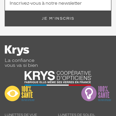
a
i
l
l
JE M'INSCRIS
e
u
r
s
.
T
o
u
La confiance
t
vous va si bien
p
o
u
r
v
o
u
s
s
LUNETTES DE VUE
LUNETTES DE SOLEIL