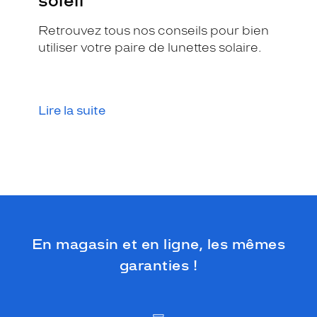
soleil
d
u
Retrouvez tous nos conseils pour bien
e
utiliser votre paire de lunettes solaire.
p
a
r
s
a
Lire la suite
m
o
n
t
u
r
e
o
r
En magasin et en ligne, les mêmes
r
garanties !
o
s
e
f