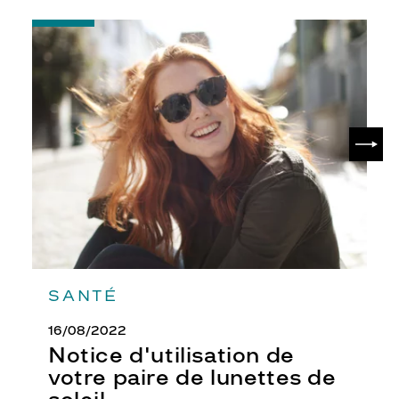
r
C
-
H
Notice
L
d'utilisation
O
de
E
votre
paire
a
de
l
SUIV
lunettes
l
de
i
soleil
e
f
é
m
i
n
i
SANTÉ
t
é
16/08/2022
,
Notice d'utilisation de
r
votre paire de lunettes de
e
n