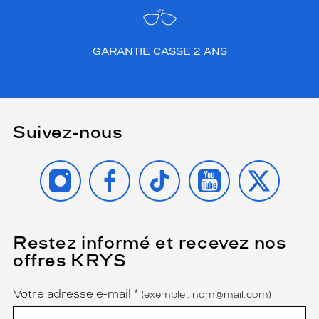
a
f
o
GARANTIE CASSE 2 ANS
r
m
e
t
r
o
Suivez-nous
u
v
INSTAGRAM
FACEBOOK
TIKTOK
YOUTUBE
X
a
b
l
e
n
Restez informé et recevez nos
(Ce
u
champ
l
offres KRYS
est
Name
p
obligatoire)
a
Votre adresse e-mail
*
(exemple : nom@mail.com)
r
t