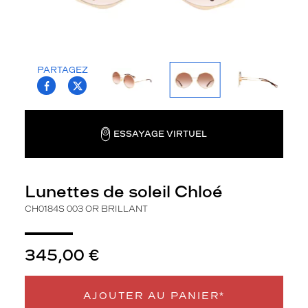
n
e
t
t
e
PARTAGEZ
s
T.PROJECT.KRYS.FRONT.SHARE_FACEBOO
T.PROJECT.KRYS.FRONT.SHARE_TWI
d
e
s
ESSAYAGE VIRTUEL
o
l
e
i
Lunettes de soleil Chloé
l
o
CH0184S 003 OR BRILLANT
r
i
g
345,00 €
i
n
a
AJOUTER AU PANIER*
l