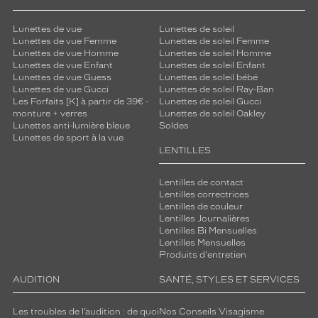
é
d
u
Lunettes de vue
Lunettes de soleil
Lunettes de vue Femme
Lunettes de soleil Femme
i
Lunettes de vue Homme
Lunettes de soleil Homme
r
Lunettes de vue Enfant
Lunettes de soleil Enfant
e
Lunettes de vue Guess
Lunettes de soleil bébé
!
Lunettes de vue Gucci
Lunettes de soleil Ray-Ban
Les Forfaits [K] à partir de 39€ -
Lunettes de soleil Gucci
Dimensions
monture + verres
Lunettes de soleil Oakley
de
Lunettes anti-lumière bleue
Soldes
la
Lunettes de sport à la vue
monture
LENTILLES
Lentilles de contact
Lentilles correctrices
Lentilles de couleur
3 mm
0 mm
Lentilles Journalières
Lentilles Bi Mensuelles
Lentilles Mensuelles
Produits d'entretien
 mm
 mm
AUDITION
SANTÉ, STYLES ET SERVICES
Détails
Les troubles de l’audition : de quoi
Nos Conseils Visagisme