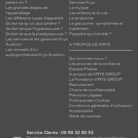
techniques
parle-t-on ?
Services Krys
Les grandes étapes de
La myopie
l'appareillage
Les enfants et la vue
Genre
Les différents types d’appareils
Le strabisme
Qu’est-ce qu'un acouphène ?
Le glaucome : symptômes et
Femme
Qu'est-ce que l'hyperacousie ?
traitement
Forme
Qu’est-ce que la presbyacousie ?
Paupière qui tremble ?
de
Les services et les garanties Krys
la
Audition
A PROPOS DE KRYS
Les conseils d'un
monture
audioprothésiste Krys Audition
Qui sommes-nous ?
Ronde
Les preuves de la confiance
Couleur
Espace Presse
A propos de KRYS GROUP
de
La Fondation KRYS GROUP
la
Recrutement
monture
Charte de confidentialité
Mentions Légales
003
Politique des Cookies
Conditions générales d'utilisation
Or
Accessibilité
Brillant
Gérer les cookies
Couleur
du
verre
Service Clients : 09 69 32 80 35