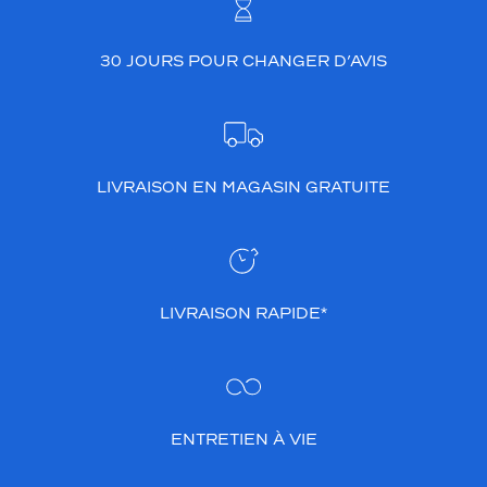
i
n
e
30 JOURS POUR CHANGER D’AVIS
,
e
t
e
x
t
LIVRAISON EN MAGASIN GRATUITE
r
a
v
a
g
a
LIVRAISON RAPIDE*
n
c
e
,
p
ENTRETIEN À VIE
a
r
s