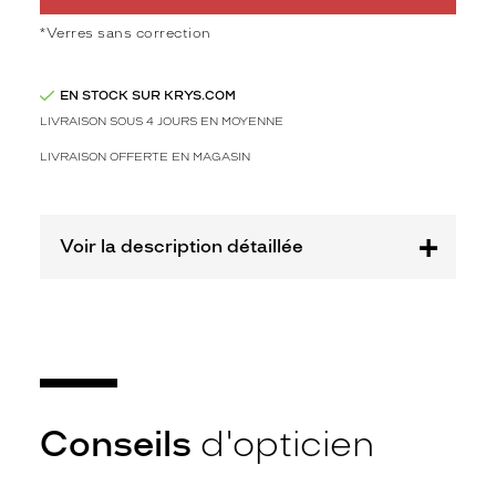
e
?
*Verres sans correction
C
e
EN STOCK SUR KRYS.COM
t
t
LIVRAISON SOUS 4 JOURS EN MOYENNE
e
LIVRAISON OFFERTE EN MAGASIN
p
a
i
r
Voir la description détaillée
e
p
r
o
p
o
s
é
e
Conseils
d'opticien
p
a