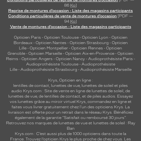
Conditions particulières de reprise de montures d’occasion
[PDF —
a
86
Ko
]
Reprise de montures d’occasion - Liste des magasins participants
s
Conditions particulières de vente de montures d’occasion
[PDF —
s
94
Ko
]
u
Vente de montures d’occasion - Liste des magasins participants
r
a
Opticien Paris
-
Opticien Toulouse
-
Opticien Lyon
-
Opticien
n
Bordeaux
-
Opticien Nantes
-
Opticien Strasbourg
-
Opticien
Lille
-
Opticien Montpellier
-
Opticien Rennes
-
Opticien
t
Grenoble
-
Opticien Marseille
-
Opticien Aix-en-Provence
-
Opticien
u
Reims
-
Opticien Angers
-
Opticien Nancy
-
Audioprothésiste Paris
-
n
Audioprothésiste Toulouse
-
Audioprothésiste
e
Lille
-
Audioprothésiste Strasbourg
-
Audioprothésiste Marseille
p
Krys, Opticien en ligne :
r
lentilles de contact
,
lunettes de vue
,
lunettes de soleil
et
piles
o
audio
Krys.com : Site de vente en ligne de lunettes de soleil, de
t
lunettes de vue, de
lentilles de contact
, et de piles audios. Essayez
e
vos lunettes grâce au miroir virtuel Krys, commandez en ligne et
c
faites vous livrer gratuitement chez l'un des opticiens Krys. La
t
livraison est offerte pour un retrait dans le réseau Krys. Bénéficiez
également de la garantie "Satisfait ou remboursé 30 jours".
i
Retrouvez nos marques de lunettes de vue et
lunettes de soleil : Ray
o
Ban
n
Krys.com : C’est aussi plus de 1000 opticiens dans toute la
e
France.
Trouvez l’opticien Krys le plus proche de chez vous
. Les