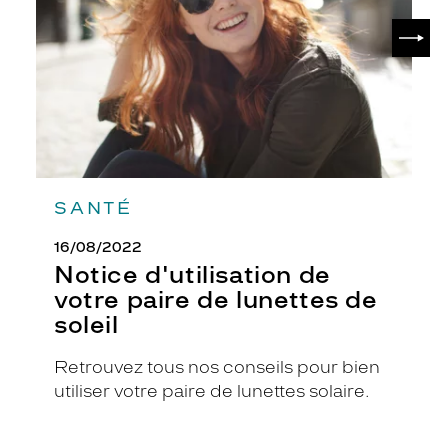
r
de
SUIV
lunettes
é
de
e
soleil
.
S
a
f
i
n
i
SANTÉ
t
i
16/08/2022
o
Notice d'utilisation de
n
n
votre paire de lunettes de
o
soleil
i
r
Retrouvez tous nos conseils pour bien
b
utiliser votre paire de lunettes solaire.
r
i
l