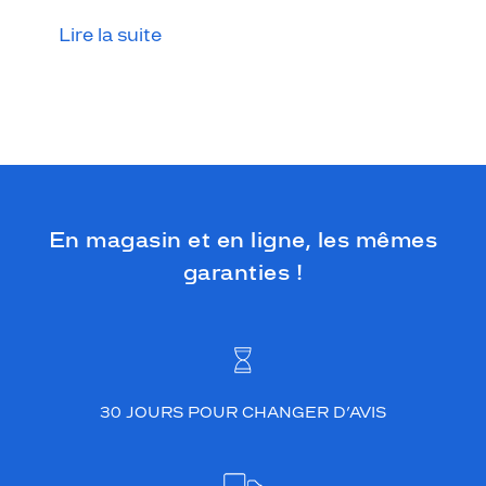
l
a
Lire la suite
n
t
s
o
u
l
i
g
n
En magasin et en ligne, les mêmes
e
u
garanties !
n
d
e
s
i
g
30 JOURS POUR CHANGER D’AVIS
n
l
u
x