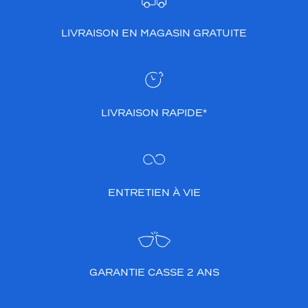
u
e
LIVRAISON EN MAGASIN GRATUITE
u
x
e
t
a
u
LIVRAISON RAPIDE*
d
a
c
i
e
u
ENTRETIEN À VIE
x
c
a
r
a
GARANTIE CASSE 2 ANS
c
t
é