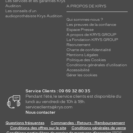
Les services et les garanties Krys
n
Audition
A PROPOS DE KRYS
é
Les conseils d'un
e
audioprothésiste Krys Audition
d
Qui sommes-nous ?
Les preuves de la confiance
e
Espace Presse
v
A propos de KRYS GROUP
e
La Fondation KRYS GROUP
r
Recrutement
r
Charte de confidentialité
e
Mentions Légales
Politique des Cookies
s
Conditions générales d'utilisation
g
Accessibilité
r
Gérer les cookies
i
s
d
Service Clients : 09 69 32 80 35
é
Pendant l'été, le service clients est disponible du
lundi au vendredi de 10h à 18h.
g
serviceclients@krys.com
r
Nous contacter
a
d
Questions fréquentes
Commandes - Retours - Remboursement
é
Conditions des offres sur le site
Conditions générales de vente
s