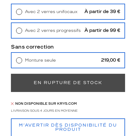
e
m
À partir de 39 €
Avec 2 verres unifocaux
m
Retrait en magasin
Offert
e
p
À partir de 99 €
Avec 2 verres progressifs
r
Retrait en magasin
Offert
o
p
Sans correction
o
s
219,00 €
Monture seule
e
Livraison à domicile
5,90 €
n
Retrait en magasin
Offert
t
u
EN RUPTURE DE STOCK
n
e
f
NON DISPONIBLE SUR KRYS.COM
o
LIVRAISON SOUS 4 JOURS EN MOYENNE
r
m
e
M’AVERTIR DÈS DISPONIBILITÉ DU
PRODUIT
c