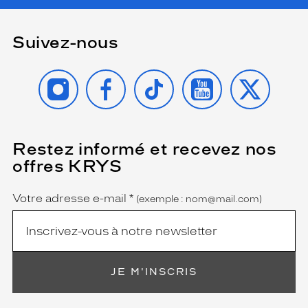
r
i
s
Suivez-nous
t
i
INSTAGRAM
FACEBOOK
TIKTOK
YOUTUBE
X
q
u
e
d
e
l
Restez informé et recevez nos
(Ce
champ
a
offres KRYS
est
Name
m
obligatoire)
a
Votre adresse e-mail
*
r
(exemple : nom@mail.com)
q
u
e
i
t
JE M'INSCRIS
a
l