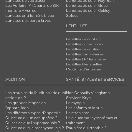
Lunettes de vue Gucci
Lunettes de soleil Ray-Ban
é
Les Forfaits [K] à partir de 39€ -
Lunettes de soleil Gucci
e
monture + verres
Lunettes de soleil Oakley
e
Lunettes anti-lumière bleue
Soldes
Lunettes de sport à la vue
n
LENTILLES
a
c
é
Lentilles de contact
Lentilles correctrices
t
Lentilles de couleur
a
Lentilles Journalières
t
Lentilles Bi Mensuelles
e
Lentilles Mensuelles
e
Produits d'entretien
s
AUDITION
SANTÉ, STYLES ET SERVICES
t
a
c
Les troubles de l’audition : de quoi
Nos Conseils Visagisme
c
parle-t-on ?
Services Krys
Les grandes étapes de
La myopie
o
l'appareillage
Les enfants et la vue
m
Les différents types d’appareils
Le strabisme
p
Qu’est-ce qu'un acouphène ?
Le glaucome : symptômes et
a
Qu'est-ce que l'hyperacousie ?
traitement
g
Qu’est-ce que la presbyacousie ?
Paupière qui tremble ?