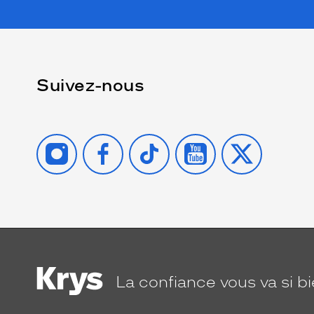
Suivez-nous
INSTAGRAM
FACEBOOK
TIKTOK
YOUTUBE
X
La confiance
vous va si b