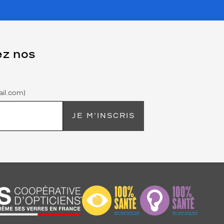
ez nos
il.com)
JE M'INSCRIS