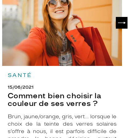
la
v
couleur
p
de
?
SUIVAN
ses
verres
?
SANTÉ
15/06/2021
Comment bien choisir la
couleur de ses verres ?
Brun, jaune/orange, gris, vert… lorsque le
choix de la teinte des verres solaires
s’offre à nous, il est parfois difficile de