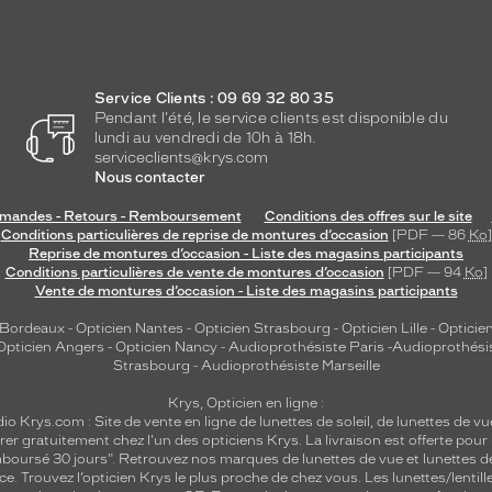
Service Clients : 09 69 32 80 35
Pendant l'été, le service clients est disponible du
lundi au vendredi de 10h à 18h.
serviceclients@krys.com
Nous contacter
andes - Retours - Remboursement
Conditions des offres sur le site
Conditions particulières de reprise de montures d’occasion
[PDF — 86
Ko
]
Reprise de montures d’occasion - Liste des magasins participants
Conditions particulières de vente de montures d’occasion
[PDF — 94
Ko
]
Vente de montures d’occasion - Liste des magasins participants
 Bordeaux
-
Opticien Nantes
-
Opticien Strasbourg
-
Opticien Lille
-
Opticien
Opticien Angers
-
Opticien Nancy
-
Audioprothésiste Paris
-
Audioprothési
Strasbourg
-
Audioprothésiste Marseille
Krys, Opticien en ligne :
dio
Krys.com : Site de vente en ligne de lunettes de soleil, de lunettes de vu
rer gratuitement chez l'un des opticiens Krys. La livraison est offerte pour
emboursé 30 jours". Retrouvez nos marques de lunettes de vue et
lunettes d
nce.
Trouvez l’opticien Krys le plus proche de chez vous
. Les lunettes/lenti