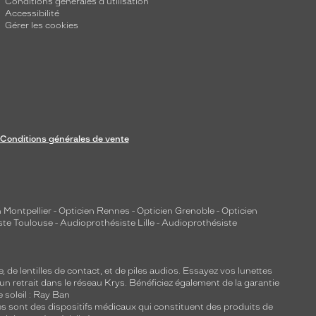
Conditions générales d'utilisation
Accessibilité
Gérer les cookies
Conditions générales de vente
 Montpellier
-
Opticien Rennes
-
Opticien Grenoble
-
Opticien
ste Toulouse
-
Audioprothésiste Lille
-
Audioprothésiste
e, de
lentilles de contact
, et de piles audios. Essayez vos lunettes
 un retrait dans le réseau Krys. Bénéficiez également de la garantie
e soleil : Ray Ban
lles sont des dispositifs médicaux qui constituent des produits de