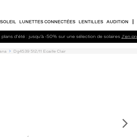
SOLEIL
LUNETTES CONNECTÉES
LENTILLES
AUDITION
plans d'été : jusqu’à -50% sur une sélection de solaires
J'en pro
ana
Dg4539 512/11 Ecaille Clair
Su