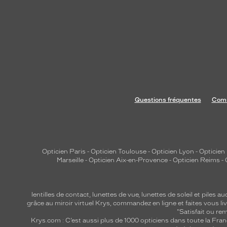
Questions fréquentes
Comm
Opticien Paris
-
Opticien Toulouse
-
Opticien Lyon
-
Opticien
Marseille
-
Opticien Aix-en-Provence
-
Opticien Reims
-
lentilles de contact
,
lunettes de vue
,
lunettes de soleil
et
piles au
grâce au miroir virtuel Krys, commandez en ligne et faites vous liv
"Satisfait ou r
Krys.com : C’est aussi plus de 1000 opticiens dans toute la Fra