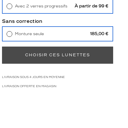
À partir de 99 €
Avec 2 verres progressifs
Retrait en magasin
Offert
Sans correction
185,00 €
Monture seule
Livraison à domicile
5,90 €
Retrait en magasin
Offert
CHOISIR CES LUNETTES
LIVRAISON SOUS 4 JOURS EN MOYENNE
LIVRAISON OFFERTE EN MAGASIN