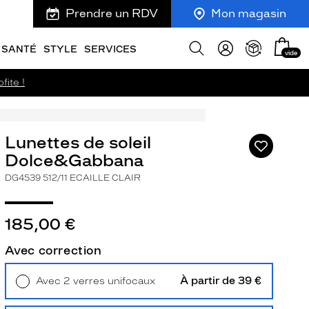
Prendre un RDV
Mon magasin
Mon
Afficher
SANTÉ
STYLE
SERVICES
vide
panie
la
recherche
fite !
Lunettes de soleil
Ajouter
à
Dolce&Gabbana
ma
DG4539 512/11 ECAILLE CLAIR
liste
d’envies
185,00 €
Avec correction
ivant
À partir de 39 €
Avec 2 verres unifocaux
Retrait en magasin
Offert