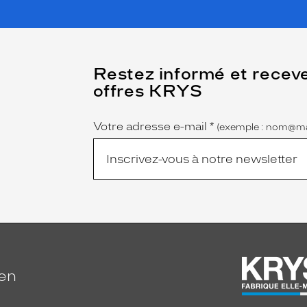
(Ce
Restez informé et recev
champ
offres KRYS
est
Name
obligatoire)
Votre adresse e-mail
*
(exemple : nom@ma
ien