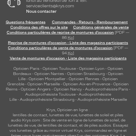
lundi au vendredi de 10h à 18h.
serviceclients@krys.com
Nous contacter
Questions fréquentes
Commandes - Retours - Remboursement
Conditions des offres sur le site
Conditions générales de vente
Conditions particulières de reprise de montures d’occasion
[PDF —
86
Ko
]
Reprise de montures d’occasion - Liste des magasins participants
Conditions particulières de vente de montures d’occasion
[PDF —
94
Ko
]
Vente de montures d’occasion - Liste des magasins participants
Opticien Paris
-
Opticien Toulouse
-
Opticien Lyon
-
Opticien
Bordeaux
-
Opticien Nantes
-
Opticien Strasbourg
-
Opticien
Lille
-
Opticien Montpellier
-
Opticien Rennes
-
Opticien
Grenoble
-
Opticien Marseille
-
Opticien Aix-en-Provence
-
Opticien
Reims
-
Opticien Angers
-
Opticien Nancy
-
Audioprothésiste Paris
-
Audioprothésiste Toulouse
-
Audioprothésiste
Lille
-
Audioprothésiste Strasbourg
-
Audioprothésiste Marseille
Krys, Opticien en ligne :
lentilles de contact
,
lunettes de vue
,
lunettes de soleil
et
piles
audio
Krys.com : Site de vente en ligne de lunettes de soleil, de
lunettes de vue, de
lentilles de contact
, et de piles audios. Essayez
vos lunettes grâce au miroir virtuel Krys, commandez en ligne et
faites vous livrer gratuitement chez l'un des opticiens Krys. La