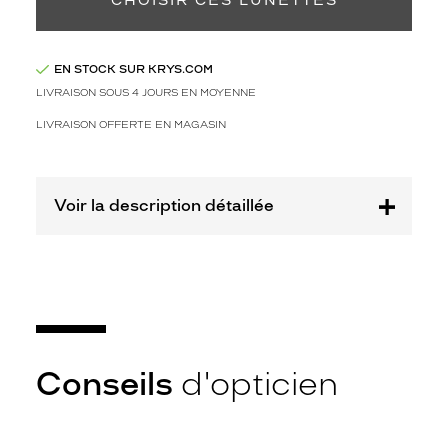
CHOISIR CES LUNETTES
-50%
Afficher
la
EN STOCK SUR KRYS.COM
mention
LIVRAISON SOUS 4 JOURS EN MOYENNE
Prix
web
LIVRAISON OFFERTE EN MAGASIN
Non
Matière
Voir la description détaillée
Plastique
Fournisseur
Special
Eyes
SAS
Marque
French
Conseils
d'opticien
Disorder