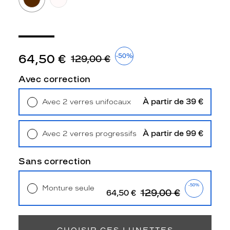
3
Polarisant
Oui
Type
de
64,50 €
-50%
129,00 €
verres
compatibles
Avec correction
Progressifs
À partir de 39 €
Avec 2 verres unifocaux
Unifocaux
Retrait en magasin
Offert
Type
de
À partir de 99 €
Avec 2 verres progressifs
montage
Retrait en magasin
Offert
Cerclé
Sans correction
Taille
de
-50%
monture
Monture seule
129,00 €
64,50 €
Livraison à domicile
5,90 €
XL
Retrait en magasin
Offert
discountDetail