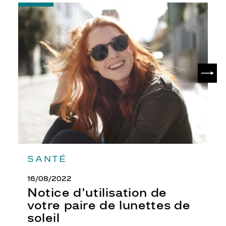
-
Notice
d'utilisation
de
votre
paire
de
SUIV
lunettes
de
soleil
SANTÉ
16/08/2022
Notice d'utilisation de
votre paire de lunettes de
soleil