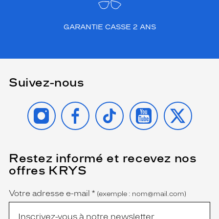
GARANTIE CASSE 2 ANS
Suivez-nous
INSTAGRAM
FACEBOOK
TIKTOK
YOUTUBE
X
Restez informé et recevez nos
(Ce
champ
offres KRYS
est
Name
obligatoire)
Votre adresse e-mail
*
(exemple : nom@mail.com)