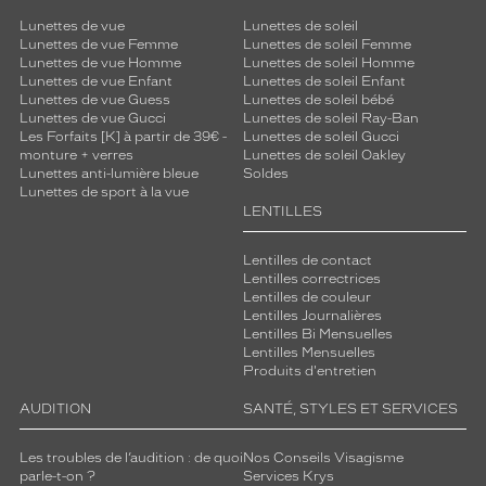
Lunettes de vue
Lunettes de soleil
Lunettes de vue Femme
Lunettes de soleil Femme
Lunettes de vue Homme
Lunettes de soleil Homme
Lunettes de vue Enfant
Lunettes de soleil Enfant
Lunettes de vue Guess
Lunettes de soleil bébé
Lunettes de vue Gucci
Lunettes de soleil Ray-Ban
Les Forfaits [K] à partir de 39€ -
Lunettes de soleil Gucci
monture + verres
Lunettes de soleil Oakley
Lunettes anti-lumière bleue
Soldes
Lunettes de sport à la vue
LENTILLES
Lentilles de contact
Lentilles correctrices
Lentilles de couleur
Lentilles Journalières
Lentilles Bi Mensuelles
Lentilles Mensuelles
Produits d'entretien
AUDITION
SANTÉ, STYLES ET SERVICES
Les troubles de l’audition : de quoi
Nos Conseils Visagisme
parle-t-on ?
Services Krys