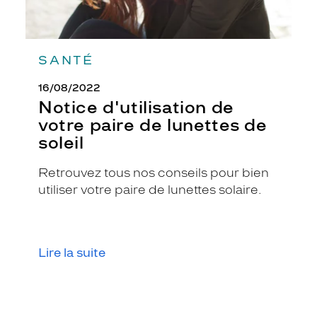
r
k
i
n
SANTÉ
g
g
16/08/2022
i
Notice d'utilisation de
r
votre paire de lunettes de
l
!
soleil
O
n
Retrouvez tous nos conseils pour bien
r
utiliser votre paire de lunettes solaire.
e
c
o
n
n
Lire la suite
a
i
t
l