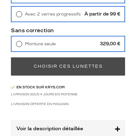
Retrait en magasin
Offert
o
r
À partir de 99 €
Avec 2 verres progressifs
b
Retrait en magasin
Offert
r
i
Sans correction
l
l
329,00 €
Monture seule
a
Livraison à domicile
5,90 €
n
Retrait en magasin
Offert
t
v
CHOISIR CES LUNETTES
o
u
s
EN STOCK SUR KRYS.COM
d
o
LIVRAISON SOUS 4 JOURS EN MOYENNE
n
LIVRAISON OFFERTE EN MAGASIN
n
e
r
o
Voir la description détaillée
n