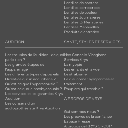
Lentilles de contact
é
Lentilles correctrices
c
Lentilles de couleur
a
Lentilles Journalières
i
Lentilles Bi Mensuelles
l
Lentilles Mensuelles
l
Produits d'entretien
e
AUDITION
SANTÉ, STYLES ET SERVICES
.
N
'
Les troubles de l’audition : de quoi
Nos Conseils Visagisme
parle-t-on ?
Services Krys
h
Les grandes étapes de
La myopie
é
l'appareillage
Les enfants et la vue
s
Les différents types d’appareils
Le strabisme
i
Qu’est-ce qu'un acouphène ?
Le glaucome : symptômes et
t
Qu'est-ce que l'hyperacousie ?
traitement
Qu’est-ce que la presbyacousie ?
Paupière qui tremble ?
e
Les services et les garanties Krys
z
Audition
A PROPOS DE KRYS
p
Les conseils d'un
l
audioprothésiste Krys Audition
Qui sommes-nous ?
u
Les preuves de la confiance
s
Espace Presse
e
A propos de KRYS GROUP