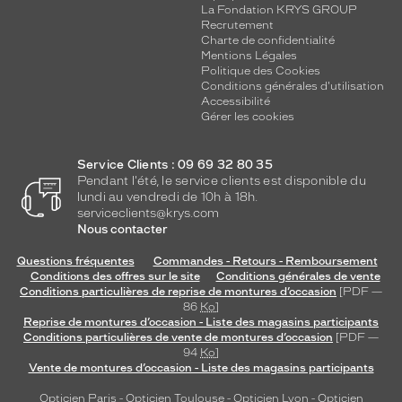
t
La Fondation KRYS GROUP
l
Recrutement
a
Charte de confidentialité
Mentions Légales
i
Politique des Cookies
s
Conditions générales d'utilisation
s
Accessibilité
e
Gérer les cookies
z
v
Service Clients : 09 69 32 80 35
o
Pendant l'été, le service clients est disponible du
u
lundi au vendredi de 10h à 18h.
s
serviceclients@krys.com
t
Nous contacter
e
n
Questions fréquentes
Commandes - Retours - Remboursement
t
Conditions des offres sur le site
Conditions générales de vente
e
Conditions particulières de reprise de montures d’occasion
[PDF —
86
Ko
]
r
Reprise de montures d’occasion - Liste des magasins participants
p
Conditions particulières de vente de montures d’occasion
[PDF —
a
94
Ko
]
r
Vente de montures d’occasion - Liste des magasins participants
c
e
Opticien Paris
-
Opticien Toulouse
-
Opticien Lyon
-
Opticien