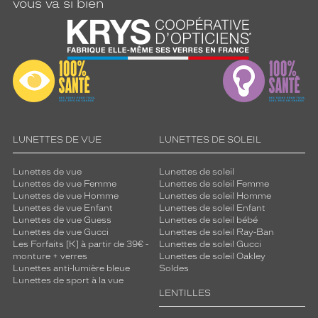
i
vous va si bien
n
e
s
e
t
a
u
x
e
LUNETTES DE VUE
LUNETTES DE SOLEIL
m
b
o
Lunettes de vue
Lunettes de soleil
Lunettes de vue Femme
Lunettes de soleil Femme
u
Lunettes de vue Homme
Lunettes de soleil Homme
t
Lunettes de vue Enfant
Lunettes de soleil Enfant
s
Lunettes de vue Guess
Lunettes de soleil bébé
c
Lunettes de vue Gucci
Lunettes de soleil Ray-Ban
o
Les Forfaits [K] à partir de 39€ -
Lunettes de soleil Gucci
u
monture + verres
Lunettes de soleil Oakley
Lunettes anti-lumière bleue
Soldes
l
Lunettes de sport à la vue
e
LENTILLES
u
r