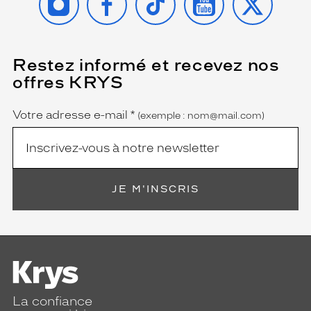
e
s
l
u
Restez informé et recevez nos
(Ce
n
champ
e
offres KRYS
est
Name
t
obligatoire)
t
Votre adresse e-mail
*
(exemple : nom@mail.com)
e
s
e
n
f
o
JE M'INSCRIS
r
m
e
d
e
c
h
a
La confiance