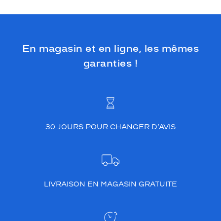
a
m
a
r
q
En magasin et en ligne, les mêmes
u
garanties !
e
G
U
C
C
I
a
30 JOURS POUR CHANGER D’AVIS
u
x
d
é
t
a
LIVRAISON EN MAGASIN GRATUITE
i
l
s
v