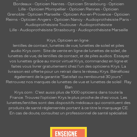
Bordeaux
-
Opticien Nantes
-
Opticien Strasbourg
-
Opticien
t
Lille
-
Opticien Montpellier
-
Opticien Rennes
-
Opticien
t
Grenoble
-
Opticien Marseille
-
Opticien Aix-en-Provence
-
Opticien
e
Reims
-
Opticien Angers
-
Opticien Nancy
-
Audioprothésiste Paris
-
p
Audioprothésiste Toulouse
-
Audioprothésiste
a
Lille
-
Audioprothésiste Strasbourg
-
Audioprothésiste Marseille
i
Krys, Opticien en ligne :
r
lentilles de contact
,
lunettes de vue
,
lunettes de soleil
et
piles
e
audio
Krys.com : Site de vente en ligne de lunettes de soleil, de
a
lunettes de vue, de
lentilles de contact
, et de piles audios. Essayez
u
vos lunettes grâce au miroir virtuel Krys, commandez en ligne et
d
faites vous livrer gratuitement chez l'un des opticiens Krys. La
livraison est offerte pour un retrait dans le réseau Krys. Bénéficiez
a
également de la garantie "Satisfait ou remboursé 30 jours".
c
Retrouvez nos marques de lunettes de vue et
lunettes de soleil : Ray
i
Ban
e
Krys.com : C’est aussi plus de 1000 opticiens dans toute la
u
France.
Trouvez l’opticien Krys le plus proche de chez vous
. Les
s
lunettes/lentilles sont des dispositifs médicaux qui constituent des
produits de santé réglementés portant à ce titre le marquage CE.
e
En cas de doute, consultez un professionnel de santé spécialisé.
!
Dimensions
de