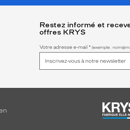
(Ce
Restez informé et recev
champ
offres KRYS
est
Name
obligatoire)
Votre adresse e-mail
*
(exemple : nom@ma
ien