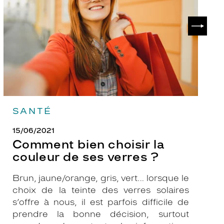
couleur
p
de
?
SUIVAN
ses
verres
?
SANTÉ
15/06/2021
Comment bien choisir la
couleur de ses verres ?
Brun, jaune/orange, gris, vert… lorsque le
choix de la teinte des verres solaires
s’offre à nous, il est parfois difficile de
prendre la bonne décision, surtout