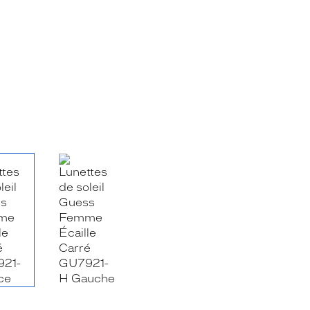
RE_FACEBOOK_TITLE
.SHARE_TWITTER_TITLE