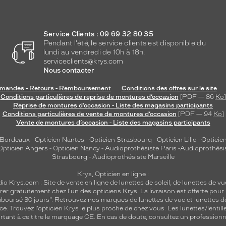
Service Clients : 09 69 32 80 35
Pendant l'été, le service clients est disponible du
lundi au vendredi de 10h à 18h.
serviceclients@krys.com
Nous contacter
andes - Retours - Remboursement
Conditions des offres sur le site
Conditions particulières de reprise de montures d’occasion
[PDF — 86
Ko
]
Reprise de montures d’occasion - Liste des magasins participants
Conditions particulières de vente de montures d’occasion
[PDF — 94
Ko
]
Vente de montures d’occasion - Liste des magasins participants
 Bordeaux
-
Opticien Nantes
-
Opticien Strasbourg
-
Opticien Lille
-
Opticien
Opticien Angers
-
Opticien Nancy
-
Audioprothésiste Paris
-
Audioprothési
Strasbourg
-
Audioprothésiste Marseille
Krys, Opticien en ligne :
dio
Krys.com : Site de vente en ligne de lunettes de soleil, de lunettes de vu
rer gratuitement chez l'un des opticiens Krys. La livraison est offerte pour
emboursé 30 jours". Retrouvez nos marques de lunettes de vue et
lunettes d
nce.
Trouvez l’opticien Krys le plus proche de chez vous
. Les lunettes/lenti
tant à ce titre le marquage CE. En cas de doute, consultez un professionne