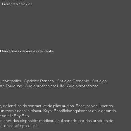
Gérer les cookies
Conditions générales de vente
 Montpellier
-
Opticien Rennes
-
Opticien Grenoble
-
Opticien
ste Toulouse
-
Audioprothésiste Lille
-
Audioprothésiste
e, de
lentilles de contact
, et de piles audios. Essayez vos lunettes
 un retrait dans le réseau Krys. Bénéficiez également de la garantie
e soleil : Ray Ban
lles sont des dispositifs médicaux qui constituent des produits de
l de santé spécialisé.