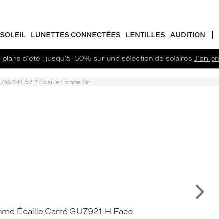
SOLEIL
LUNETTES CONNECTÉES
LENTILLES
AUDITION
plans d'été : jusqu’à -50% sur une sélection de solaires
J'en pro
7921-H 52P Ecaille Fonce Br
Su