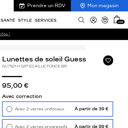
Prendre un RDV
Mon magasin
Mon
Afficher
SANTÉ
STYLE
SERVICES
vide
panie
la
recherche
fite !
Lunettes de soleil Guess
Ajouter
à
GU7921-H 52P ECAILLE FONCE BR
ma
liste
d’envies
95,00 €
Avec correction
À partir de 39 €
ivant
Avec 2 verres unifocaux
Retrait en magasin
Offert
À partir de 99 €
Avec 2 verres progressifs