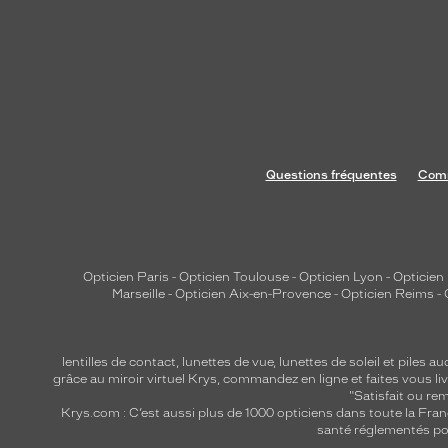
Questions fréquentes
Comm
Opticien Paris
-
Opticien Toulouse
-
Opticien Lyon
-
Opticien
Marseille
-
Opticien Aix-en-Provence
-
Opticien Reims
-
lentilles de contact
,
lunettes de vue
,
lunettes de soleil
et
piles au
grâce au miroir virtuel Krys, commandez en ligne et faites vous liv
"Satisfait ou r
Krys.com : C’est aussi plus de 1000 opticiens dans toute la Fra
santé réglementés por