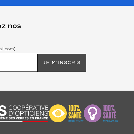
ez nos
il.com)
JE M'INSCRIS