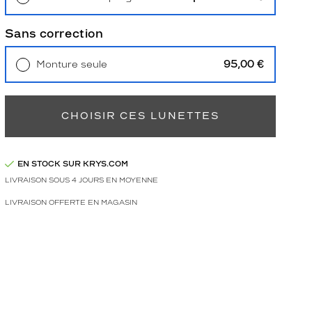
Retrait en magasin
Offert
Sans correction
95,00 €
Monture seule
Livraison à domicile
5,90 €
Retrait en magasin
Offert
CHOISIR CES LUNETTES
EN STOCK SUR KRYS.COM
LIVRAISON SOUS 4 JOURS EN MOYENNE
LIVRAISON OFFERTE EN MAGASIN