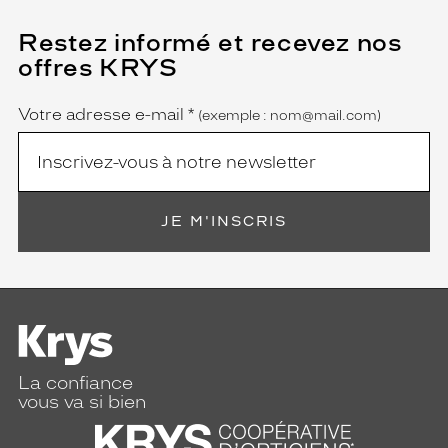
Restez informé et recevez nos
(Ce
champ
offres KRYS
est
Name
obligatoire)
Votre adresse e-mail
*
(exemple : nom@mail.com)
JE M'INSCRIS
La confiance
vous va si bien