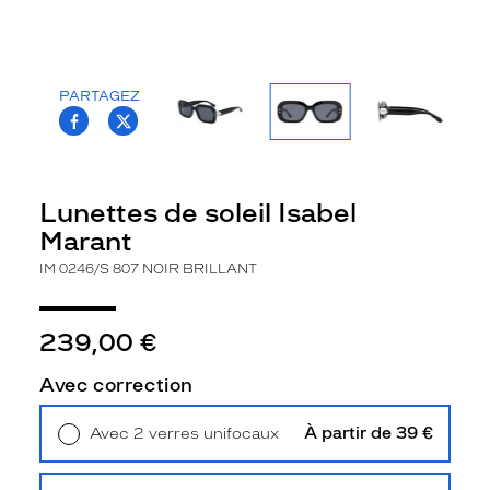
la
monture
Rectangle
PARTAGEZ
Couleur
T.PROJECT.KRYS.FRONT.SHARE_FACEBOO
T.PROJECT.KRYS.FRONT.SHARE_TWI
de
la
monture
Lunettes de soleil Isabel
807
Noir
Marant
Brillant
IM 0246/S 807 NOIR BRILLANT
Couleur
du
verre
239,00 €
Gris
Avec correction
Indice
de
protection
À partir de 39 €
Avec 2 verres unifocaux
Retrait en magasin
Offert
3