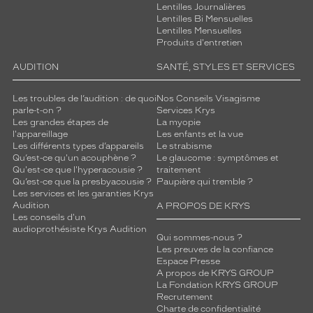
Lentilles Journalières
Lentilles Bi Mensuelles
Lentilles Mensuelles
Produits d'entretien
AUDITION
SANTÉ, STYLES ET SERVICES
Les troubles de l’audition : de quoi
Nos Conseils Visagisme
parle-t-on ?
Services Krys
Les grandes étapes de
La myopie
l'appareillage
Les enfants et la vue
Les différents types d’appareils
Le strabisme
Qu’est-ce qu'un acouphène ?
Le glaucome : symptômes et
Qu'est-ce que l'hyperacousie ?
traitement
Qu’est-ce que la presbyacousie ?
Paupière qui tremble ?
Les services et les garanties Krys
Audition
A PROPOS DE KRYS
Les conseils d'un
audioprothésiste Krys Audition
Qui sommes-nous ?
Les preuves de la confiance
Espace Presse
A propos de KRYS GROUP
La Fondation KRYS GROUP
Recrutement
Charte de confidentialité