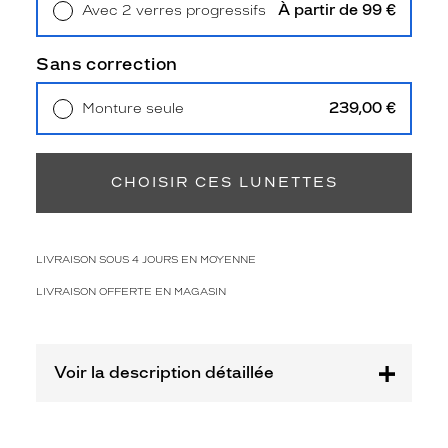
Polarisant
À partir de 99 €
Avec 2 verres progressifs
Retrait en magasin
Offert
Non
Sans correction
Type
de
verres
239,00 €
Monture seule
compatibles
Livraison à domicile
5,90 €
Retrait en magasin
Offert
Progressifs
CHOISIR CES LUNETTES
Unifocaux
Type
de
montage
LIVRAISON SOUS 4 JOURS EN MOYENNE
Cerclé
LIVRAISON OFFERTE EN MAGASIN
Taille
de
monture
Voir la description détaillée
L
Matière
Plastique