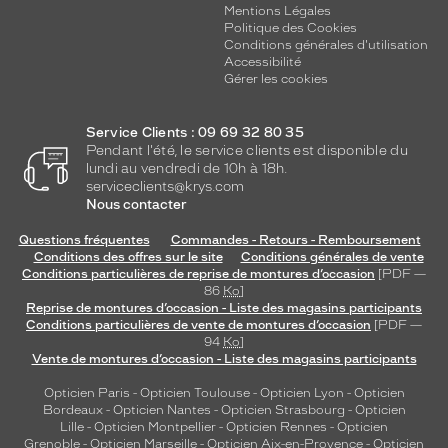
Mentions Légales
Politique des Cookies
Conditions générales d'utilisation
Accessibilité
Gérer les cookies
Service Clients : 09 69 32 80 35
Pendant l'été, le service clients est disponible du
lundi au vendredi de 10h à 18h.
serviceclients@krys.com
Nous contacter
Questions fréquentes
Commandes - Retours - Remboursement
Conditions des offres sur le site
Conditions générales de vente
Conditions particulières de reprise de montures d’occasion
[PDF —
86
Ko
]
Reprise de montures d’occasion - Liste des magasins participants
Conditions particulières de vente de montures d’occasion
[PDF —
94
Ko
]
Vente de montures d’occasion - Liste des magasins participants
Opticien Paris
-
Opticien Toulouse
-
Opticien Lyon
-
Opticien
Bordeaux
-
Opticien Nantes
-
Opticien Strasbourg
-
Opticien
Lille
-
Opticien Montpellier
-
Opticien Rennes
-
Opticien
Grenoble
-
Opticien Marseille
-
Opticien Aix-en-Provence
-
Opticien