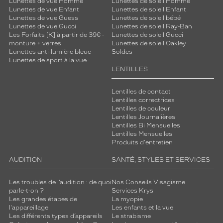
Lunettes de vue Homme
Lunettes de soleil Homme
Lunettes de vue Enfant
Lunettes de soleil Enfant
Lunettes de vue Guess
Lunettes de soleil bébé
Lunettes de vue Gucci
Lunettes de soleil Ray-Ban
Les Forfaits [K] à partir de 39€ -
Lunettes de soleil Gucci
monture + verres
Lunettes de soleil Oakley
Lunettes anti-lumière bleue
Soldes
Lunettes de sport à la vue
LENTILLES
Lentilles de contact
Lentilles correctrices
Lentilles de couleur
Lentilles Journalières
Lentilles Bi Mensuelles
Lentilles Mensuelles
Produits d'entretien
AUDITION
SANTÉ, STYLES ET SERVICES
Les troubles de l’audition : de quoi
Nos Conseils Visagisme
parle-t-on ?
Services Krys
Les grandes étapes de
La myopie
l'appareillage
Les enfants et la vue
Les différents types d’appareils
Le strabisme