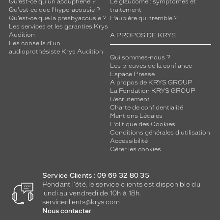
Qu’est-ce qu'un acouphène ?
Le glaucome : symptômes et
Qu'est-ce que l'hyperacousie ?
traitement
Qu’est-ce que la presbyacousie ?
Paupière qui tremble ?
Les services et les garanties Krys
Audition
A PROPOS DE KRYS
Les conseils d'un
audioprothésiste Krys Audition
Qui sommes-nous ?
Les preuves de la confiance
Espace Presse
A propos de KRYS GROUP
La Fondation KRYS GROUP
Recrutement
Charte de confidentialité
Mentions Légales
Politique des Cookies
Conditions générales d'utilisation
Accessibilité
Gérer les cookies
Service Clients : 09 69 32 80 35
Pendant l'été, le service clients est disponible du
lundi au vendredi de 10h à 18h.
serviceclients@krys.com
Nous contacter