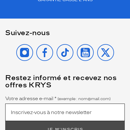
Suivez-nous
INSTAGRAM
FACEBOOK
TIKTOK
YOUTUBE
X
Restez informé et recevez nos
(Ce
champ
offres KRYS
est
Name
obligatoire)
Votre adresse e-mail
*
(exemple : nom@mail.com)
JE M'INSCRIS