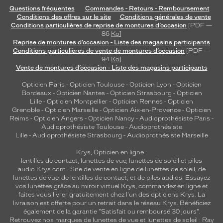
Questions fréquentes
Commandes - Retours - Remboursement
Conditions des offres sur le site
Conditions générales de vente
Conditions particulières de reprise de montures d’occasion
[PDF —
86
Ko
]
Reprise de montures d’occasion - Liste des magasins participants
Conditions particulières de vente de montures d’occasion
[PDF —
94
Ko
]
Vente de montures d’occasion - Liste des magasins participants
Opticien Paris
-
Opticien Toulouse
-
Opticien Lyon
-
Opticien
Bordeaux
-
Opticien Nantes
-
Opticien Strasbourg
-
Opticien
Lille
-
Opticien Montpellier
-
Opticien Rennes
-
Opticien
Grenoble
-
Opticien Marseille
-
Opticien Aix-en-Provence
-
Opticien
Reims
-
Opticien Angers
-
Opticien Nancy
-
Audioprothésiste Paris
-
Audioprothésiste Toulouse
-
Audioprothésiste
Lille
-
Audioprothésiste Strasbourg
-
Audioprothésiste Marseille
Krys, Opticien en ligne :
lentilles de contact
,
lunettes de vue
,
lunettes de soleil
et
piles
audio
Krys.com : Site de vente en ligne de lunettes de soleil, de
lunettes de vue, de
lentilles de contact
, et de piles audios. Essayez
vos lunettes grâce au miroir virtuel Krys, commandez en ligne et
faites vous livrer gratuitement chez l'un des opticiens Krys. La
livraison est offerte pour un retrait dans le réseau Krys. Bénéficiez
également de la garantie "Satisfait ou remboursé 30 jours".
Retrouvez nos marques de lunettes de vue et
lunettes de soleil : Ray