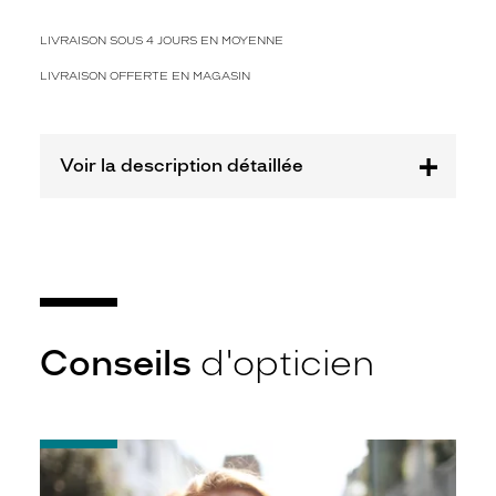
Polarisant
LIVRAISON SOUS 4 JOURS EN MOYENNE
Non
Type
LIVRAISON OFFERTE EN MAGASIN
de
montage
Cerclé
Voir la description détaillée
Taille
de
monture
XL
Matière
Plastique
Conseils
d'opticien
Fournisseur
Safilo
France
-
Sarl
Notice
Marque
d'utilisation
Isabel