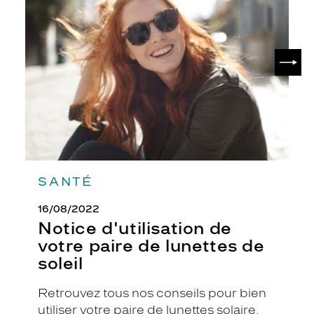
de
Marant
votre
paire
de
SUIV
lunettes
de
soleil
SANTÉ
16/08/2022
Notice d'utilisation de
votre paire de lunettes de
soleil
Retrouvez tous nos conseils pour bien
utiliser votre paire de lunettes solaire.