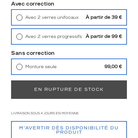
r
Avec correction
s
q
À partir de 39 €
Avec 2 verres unifocaux
u
Retrait en magasin
Offert
'
o
À partir de 99 €
Avec 2 verres progressifs
n
Retrait en magasin
Offert
p
e
Sans correction
u
t
99,00 €
Monture seule
a
Livraison à domicile
5,90 €
c
Retrait en magasin
Offert
h
e
EN RUPTURE DE STOCK
t
e
r
c
LIVRAISON SOUS 4 JOURS EN MOYENNE
e
t
M’AVERTIR DÈS DISPONIBILITÉ DU
t
PRODUIT