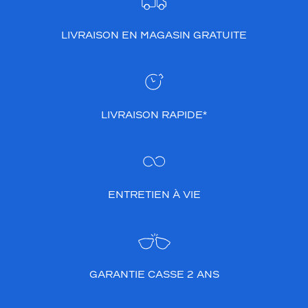
e
s
LIVRAISON EN MAGASIN GRATUITE
b
r
a
n
c
h
LIVRAISON RAPIDE*
e
s
?
Dimensions
de
ENTRETIEN À VIE
la
monture
3 mm
 mm
GARANTIE CASSE 2 ANS