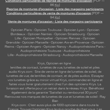
Conditions particulières de reprise de montures d’occasion
[PDF —
86
Ko
]
Reprise de montures d’occasion - Liste des magasins participants
Conditions particulières de vente de montures d’occasion
[PDF —
94
Ko
]
Vente de montures d’occasion - Liste des magasins participants
Opticien Paris
-
Opticien Toulouse
-
Opticien Lyon
-
Opticien
Bordeaux
-
Opticien Nantes
-
Opticien Strasbourg
-
Opticien
Lille
-
Opticien Montpellier
-
Opticien Rennes
-
Opticien
Grenoble
-
Opticien Marseille
-
Opticien Aix-en-Provence
-
Opticien
Reims
-
Opticien Angers
-
Opticien Nancy
-
Audioprothésiste Paris
-
Audioprothésiste Toulouse
-
Audioprothésiste
Lille
-
Audioprothésiste Strasbourg
-
Audioprothésiste Marseille
Krys, Opticien en ligne :
lentilles de contact
,
lunettes de vue
,
lunettes de soleil
et
piles
audio
Krys.com : Site de vente en ligne de lunettes de soleil, de
lunettes de vue, de
lentilles de contact
, et de piles audios. Essayez
vos lunettes grâce au miroir virtuel Krys, commandez en ligne et
faites vous livrer gratuitement chez l'un des opticiens Krys. La
livraison est offerte pour un retrait dans le réseau Krys. Bénéficiez
également de la garantie "Satisfait ou remboursé 30 jours".
Retrouvez nos marques de lunettes de vue et
lunettes de soleil : Ray
Ban
Krys.com : C’est aussi plus de 1000 opticiens dans toute la
France.
Trouvez l’opticien Krys le plus proche de chez vous
. Les