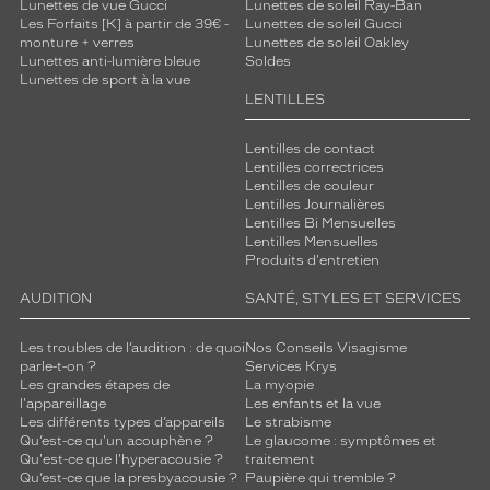
de
Lunettes de vue Gucci
Lunettes de soleil Ray-Ban
Les Forfaits [K] à partir de 39€ -
Lunettes de soleil Gucci
montage
monture + verres
Lunettes de soleil Oakley
Lunettes anti-lumière bleue
Soldes
Cerclé
Lunettes de sport à la vue
Taille
LENTILLES
de
monture
Lentilles de contact
Lentilles correctrices
XL
Lentilles de couleur
discountDetail
Lentilles Journalières
Lentilles Bi Mensuelles
Lentilles Mensuelles
-50%
Produits d'entretien
Matière
AUDITION
SANTÉ, STYLES ET SERVICES
Plastique
Fournisseur
Les troubles de l’audition : de quoi
Nos Conseils Visagisme
parle-t-on ?
Services Krys
Codir
Les grandes étapes de
La myopie
Marque
l'appareillage
Les enfants et la vue
Le
Les différents types d’appareils
Le strabisme
Qu’est-ce qu'un acouphène ?
Le glaucome : symptômes et
Coq
Qu'est-ce que l'hyperacousie ?
traitement
Sportif
Qu’est-ce que la presbyacousie ?
Paupière qui tremble ?