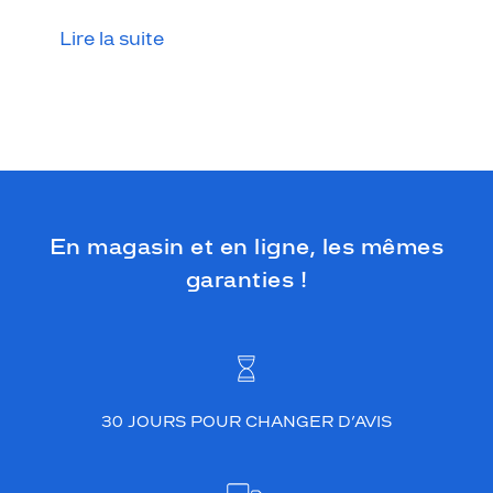
d
'
Lire la suite
o
r
i
g
i
n
a
l
i
En magasin et en ligne, les mêmes
t
é
garanties !
s
u
r
l
e
b
30 JOURS POUR CHANGER D’AVIS
o
u
t
d