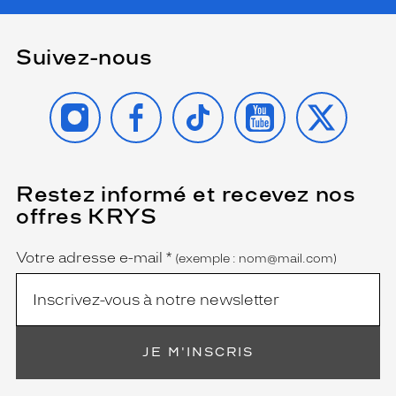
 mm
 mm
Suivez-nous
Détails
techniques
INSTAGRAM
FACEBOOK
TIKTOK
YOUTUBE
X
Genre
Homme
Forme
Restez informé et recevez nos
(Ce
de
champ
offres KRYS
la
est
Name
obligatoire)
monture
Votre adresse e-mail
*
(exemple : nom@mail.com)
Carré
Couleur
de
la
monture
JE M'INSCRIS
401
Noir