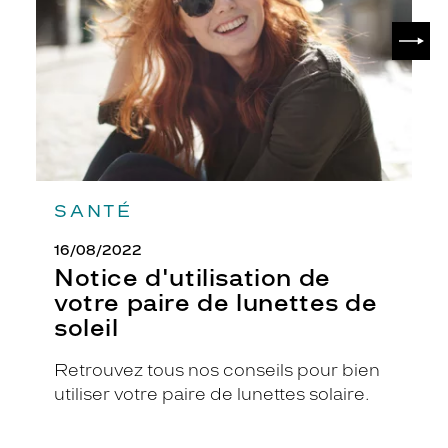
paire
c
de
SUIV
l
lunettes
de
a
soleil
s
s
i
q
u
e
a
SANTÉ
v
e
16/08/2022
c
Notice d'utilisation de
u
n
votre paire de lunettes de
e
soleil
t
o
Retrouvez tous nos conseils pour bien
u
utiliser votre paire de lunettes solaire.
c
h
e