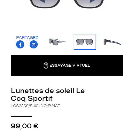
l
u
n
e
t
t
PARTAGEZ
e
T.PROJECT.KRYS.FRONT.SHARE_FACEBOO
T.PROJECT.KRYS.FRONT.SHARE_TWI
s
v
i
e
ESSAYAGE VIRTUEL
i
l
l
Lunettes de soleil Le
o
t
Coq Sportif
t
LCS2209/S 401 NOIR MAT
e
s
a
99,00 €
l
o