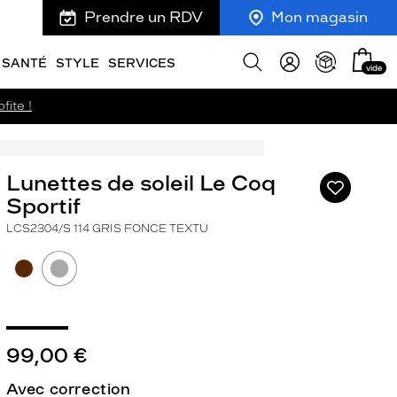
Prendre un RDV
Mon magasin
Mon
Afficher
SANTÉ
STYLE
SERVICES
vide
panie
la
recherche
fite !
Lunettes de soleil Le Coq
Ajouter
à
Sportif
ma
LCS2304/S 114 GRIS FONCE TEXTU
liste
d’envies
99,00 €
ivant
Avec correction