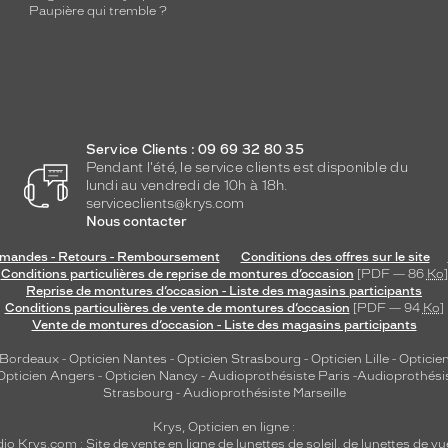
Paupière qui tremble ?
Service Clients : 09 69 32 80 35
Pendant l'été, le service clients est disponible du
lundi au vendredi de 10h à 18h.
serviceclients@krys.com
Nous contacter
andes - Retours - Remboursement
Conditions des offres sur le site
Conditions particulières de reprise de montures d’occasion
[PDF — 86
Ko
]
Reprise de montures d’occasion - Liste des magasins participants
Conditions particulières de vente de montures d’occasion
[PDF — 94
Ko
]
Vente de montures d’occasion - Liste des magasins participants
 Bordeaux
-
Opticien Nantes
-
Opticien Strasbourg
-
Opticien Lille
-
Opticien
Opticien Angers
-
Opticien Nancy
-
Audioprothésiste Paris
-
Audioprothési
Strasbourg
-
Audioprothésiste Marseille
Krys, Opticien en ligne :
dio
Krys.com : Site de vente en ligne de lunettes de soleil, de lunettes de vu