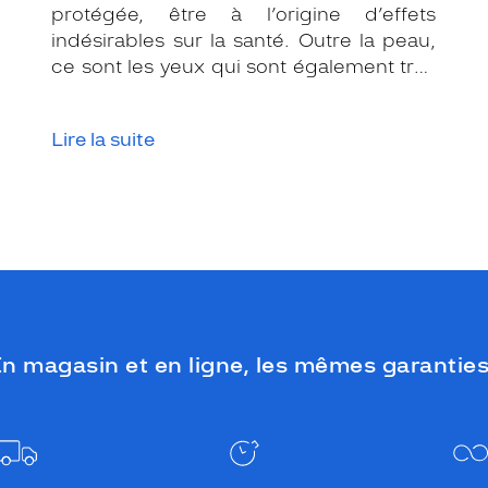
protégée, être à l’origine d’effets
indésirables sur la santé. Outre la peau,
ce sont les yeux qui sont également très
exposés aux rayonnements ultraviolets
(UV). Même si le soleil se fait discret ou
Lire la suite
que le temps est couvert, il est donc
impératif de les protéger en ville, à la
mer, à la montagne, lors de toutes les
activités en extérieur.
n magasin et en ligne, les mêmes garanties