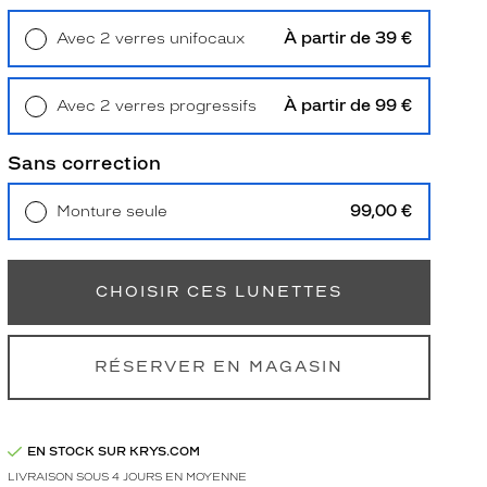
À partir de 39 €
Avec 2 verres unifocaux
Retrait en magasin
Offert
À partir de 99 €
Avec 2 verres progressifs
Retrait en magasin
Offert
Sans correction
99,00 €
Monture seule
Livraison à domicile
5,90 €
Retrait en magasin
Offert
CHOISIR CES LUNETTES
RÉSERVER EN MAGASIN
EN STOCK SUR KRYS.COM
LIVRAISON SOUS 4 JOURS EN MOYENNE