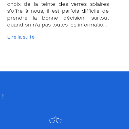
choix de la teinte des verres solaires
s’offre à nous, il est parfois difficile de
prendre la bonne décision, surtout
quand on n’a pas toutes les informations
nécessaires. Les opticiens Krys sont là
Lire la suite
pour vous conseiller et apporter leur
expertise afin que vous fassiez le bon
choix en fonction de votre amétropie
et/ou de l’activité sportive pratiquée.
 !