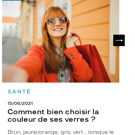
-
-
Comment
P
bien
ch
choisir
le
la
v
couleur
p
de
?
SUIVAN
ses
verres
?
SANTÉ
15/06/2021
Comment bien choisir la
couleur de ses verres ?
Brun, jaune/orange, gris, vert… lorsque le