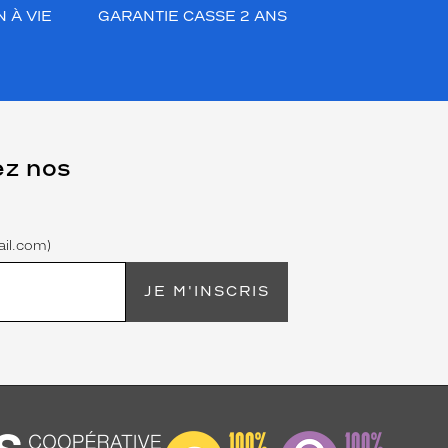
 À VIE
GARANTIE CASSE 2 ANS
ez nos
il.com)
JE M'INSCRIS