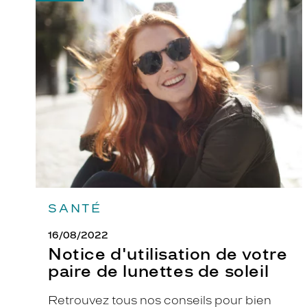
-
Notice
d'utilisation
de
votre
paire
de
lunettes
de
soleil
SANTÉ
16/08/2022
Notice d'utilisation de votre
paire de lunettes de soleil
Retrouvez tous nos conseils pour bien