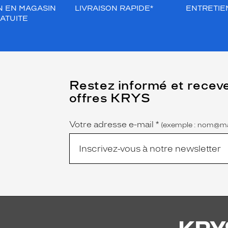
N EN MAGASIN
LIVRAISON RAPIDE*
ENTRETIEN
ATUITE
(Ce
Restez informé et recev
champ
offres KRYS
est
Name
obligatoire)
Votre adresse e-mail
*
(exemple : nom@ma