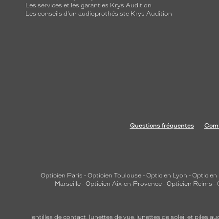
Les services et les garanties Krys Audition
Les conseils d'un audioprothésiste Krys Audition
Questions fréquentes
Comm
Opticien Paris
-
Opticien Toulouse
-
Opticien Lyon
-
Opticien
Marseille
-
Opticien Aix-en-Provence
-
Opticien Reims
-
lentilles de contact
,
lunettes de vue
,
lunettes de soleil
et
piles au