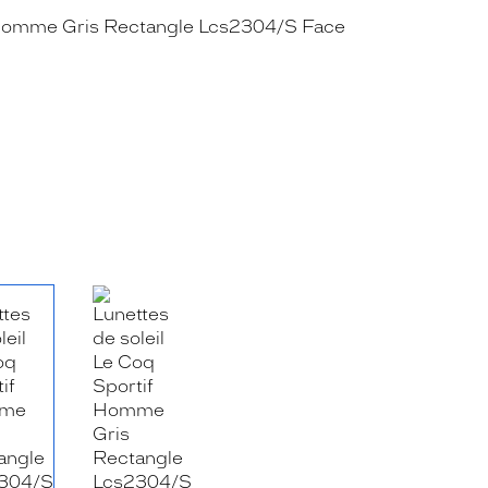
RE_FACEBOOK_TITLE
.SHARE_TWITTER_TITLE