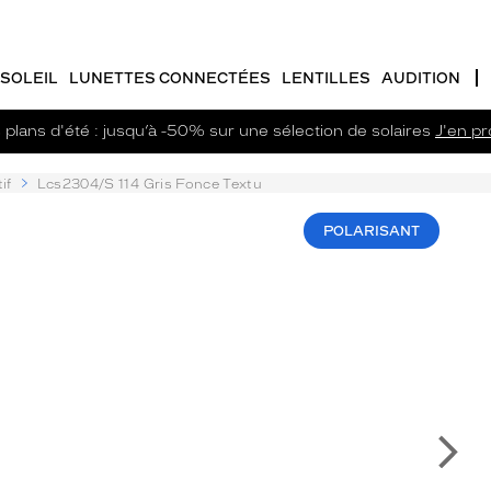
SOLEIL
LUNETTES CONNECTÉES
LENTILLES
AUDITION
plans d'été : jusqu’à -50% sur une sélection de solaires
J'en pro
if
Lcs2304/S 114 Gris Fonce Textu
POLARISANT
Su