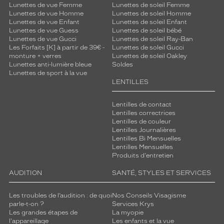
Lunettes de vue Femme
Lunettes de soleil Femme
e
Lunettes de vue Homme
Lunettes de soleil Homme
s
Lunettes de vue Enfant
Lunettes de soleil Enfant
r
Lunettes de vue Guess
Lunettes de soleil bébé
e
Lunettes de vue Gucci
Lunettes de soleil Ray-Ban
f
Les Forfaits [K] à partir de 39€ -
Lunettes de soleil Gucci
l
monture + verres
Lunettes de soleil Oakley
Lunettes anti-lumière bleue
Soldes
e
Lunettes de sport à la vue
t
LENTILLES
s
t
Lentilles de contact
o
Lentilles correctrices
u
Lentilles de couleur
t
Lentilles Journalières
e
Lentilles Bi Mensuelles
n
Lentilles Mensuelles
Produits d'entretien
s
u
AUDITION
SANTÉ, STYLES ET SERVICES
b
l
Les troubles de l’audition : de quoi
Nos Conseils Visagisme
i
parle-t-on ?
Services Krys
m
Les grandes étapes de
La myopie
a
l'appareillage
Les enfants et la vue