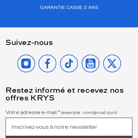
/
GARANTIE CASSE 2 ANS
s
3
1
0
a
s
Suivez-nous
s
u
INSTAGRAM
FACEBOOK
TIKTOK
YOUTUBE
X
r
e
u
n
e
Restez informé et recevez nos
(Ce
p
champ
r
offres KRYS
est
Name
o
obligatoire)
t
Votre adresse e-mail
*
(exemple : nom@mail.com)
e
c
t
i