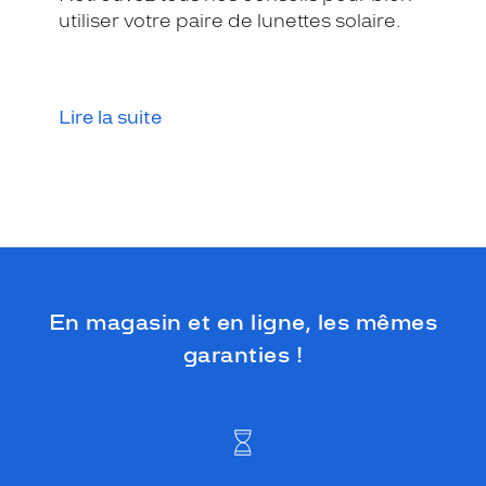
e
utiliser votre paire de lunettes solaire.
s
b
r
u
n
Lire la suite
v
e
r
t
d
é
g
r
a
En magasin et en ligne, les mêmes
d
garanties !
é
p
o
l
a
r
i