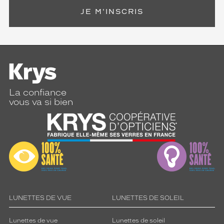
o
n
JE M'INSCRIS
s
o
l
a
i
r
e
d
La confiance
'
vous va si bien
é
l
i
t
e
c
o
n
t
LUNETTES DE VUE
LUNETTES DE SOLEIL
r
e
l
Lunettes de vue
Lunettes de soleil