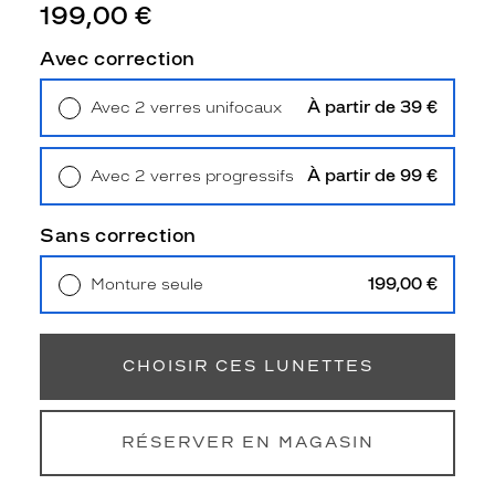
199,00 €
e
n
t
Avec correction
u
n
À partir de 39 €
Avec 2 verres unifocaux
e
Retrait en magasin
Offert
f
o
À partir de 99 €
Avec 2 verres progressifs
r
Retrait en magasin
Offert
m
e
Sans correction
r
o
199,00 €
Monture seule
n
Livraison à domicile
5,90 €
d
Retrait en magasin
Offert
e
i
CHOISIR CES LUNETTES
n
t
e
RÉSERVER EN MAGASIN
m
p