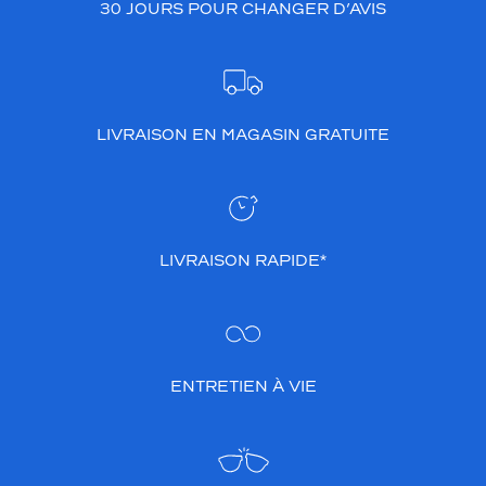
30 JOURS POUR CHANGER D’AVIS
s
é
s
,
l
a
LIVRAISON EN MAGASIN GRATUITE
r
é
f
é
r
e
LIVRAISON RAPIDE*
n
c
e
l
c
ENTRETIEN À VIE
s
2
5
0
1