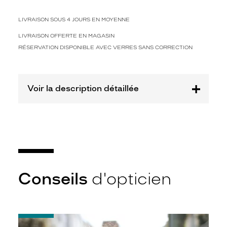
o
r
LIVRAISON SOUS 4 JOURS EN MOYENNE
e
l
LIVRAISON OFFERTE EN MAGASIN
l
RÉSERVATION DISPONIBLE AVEC VERRES SANS CORRECTION
e
e
n
a
Voir la description détaillée
c
é
t
a
t
e
b
r
u
Conseils
d'opticien
n
f
o
n
-
c