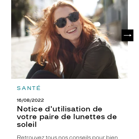
Notice
é
d'utilisation
c
de
r
votre
paire
i
de
s
SUIV
lunettes
t
de
a
soleil
l
.
É
q
u
i
p
SANTÉ
é
e
16/08/2022
d
Notice d'utilisation de
e
votre paire de lunettes de
v
e
soleil
r
r
Retrouvez tous nos conseils pour bien