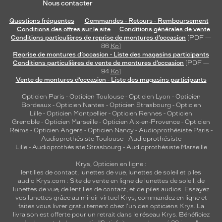
Nous contacter
l
l
Questions fréquentes
Commandes - Retours - Remboursement
i
Conditions des offres sur le site
Conditions générales de vente
e
Conditions particulières de reprise de montures d’occasion
[PDF —
86
Ko
]
p
Reprise de montures d’occasion - Liste des magasins participants
a
Conditions particulières de vente de montures d’occasion
[PDF —
r
94
Ko
]
f
Vente de montures d’occasion - Liste des magasins participants
a
Opticien Paris
-
Opticien Toulouse
-
Opticien Lyon
-
Opticien
i
Bordeaux
-
Opticien Nantes
-
Opticien Strasbourg
-
Opticien
t
Lille
-
Opticien Montpellier
-
Opticien Rennes
-
Opticien
e
Grenoble
-
Opticien Marseille
-
Opticien Aix-en-Provence
-
Opticien
m
Reims
-
Opticien Angers
-
Opticien Nancy
-
Audioprothésiste Paris
-
e
Audioprothésiste Toulouse
-
Audioprothésiste
n
Lille
-
Audioprothésiste Strasbourg
-
Audioprothésiste Marseille
t
Krys, Opticien en ligne :
e
lentilles de contact
,
lunettes de vue
,
lunettes de soleil
et
piles
s
audio
Krys.com : Site de vente en ligne de lunettes de soleil, de
t
lunettes de vue, de
lentilles de contact
, et de piles audios. Essayez
h
vos lunettes grâce au miroir virtuel Krys, commandez en ligne et
é
faites vous livrer gratuitement chez l'un des opticiens Krys. La
livraison est offerte pour un retrait dans le réseau Krys. Bénéficiez
t