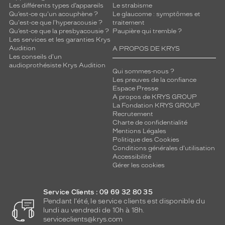
n
Les différents types d’appareils
Le strabisme
t
Qu’est-ce qu'un acouphène ?
Le glaucome : symptômes et
l
Qu'est-ce que l'hyperacousie ?
traitement
Qu’est-ce que la presbyacousie ?
Paupière qui tremble ?
e
Les services et les garanties Krys
c
Audition
A PROPOS DE KRYS
o
Les conseils d'un
n
audioprothésiste Krys Audition
Qui sommes-nous ?
t
Les preuves de la confiance
r
Espace Presse
a
A propos de KRYS GROUP
s
La Fondation KRYS GROUP
t
Recrutement
e
Charte de confidentialité
Mentions Légales
.
Politique des Cookies
C
Conditions générales d'utilisation
e
Accessibilité
m
Gérer les cookies
o
d
Service Clients : 09 69 32 80 35
è
Pendant l'été, le service clients est disponible du
l
lundi au vendredi de 10h à 18h.
e
serviceclients@krys.com
a