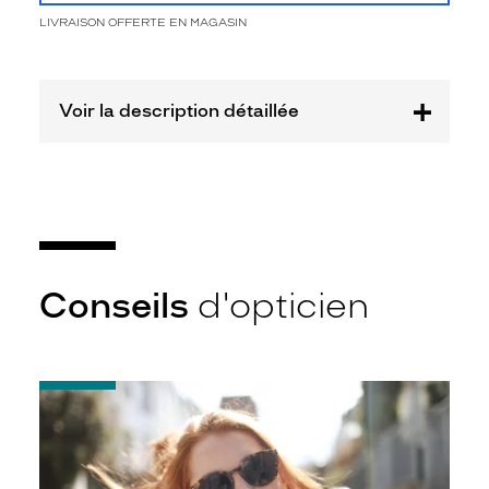
LIVRAISON OFFERTE EN MAGASIN
Plastique
Fournisseur
Mondottica
Voir la description détaillée
France
Marque
Le
Coq
Sportif
Conseils
d'opticien
-
Notice
d'utilisation
de
votre