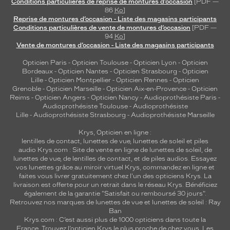
Conditions particulières de reprise de montures d’occasion
[PDF —
86
Ko
]
Reprise de montures d’occasion - Liste des magasins participants
Conditions particulières de vente de montures d’occasion
[PDF —
94
Ko
]
Vente de montures d’occasion - Liste des magasins participants
Opticien Paris
-
Opticien Toulouse
-
Opticien Lyon
-
Opticien
Bordeaux
-
Opticien Nantes
-
Opticien Strasbourg
-
Opticien
Lille
-
Opticien Montpellier
-
Opticien Rennes
-
Opticien
Grenoble
-
Opticien Marseille
-
Opticien Aix-en-Provence
-
Opticien
Reims
-
Opticien Angers
-
Opticien Nancy
-
Audioprothésiste Paris
-
Audioprothésiste Toulouse
-
Audioprothésiste
Lille
-
Audioprothésiste Strasbourg
-
Audioprothésiste Marseille
Krys, Opticien en ligne :
lentilles de contact
,
lunettes de vue
,
lunettes de soleil
et
piles
audio
Krys.com : Site de vente en ligne de lunettes de soleil, de
lunettes de vue, de
lentilles de contact
, et de piles audios. Essayez
vos lunettes grâce au miroir virtuel Krys, commandez en ligne et
faites vous livrer gratuitement chez l'un des opticiens Krys. La
livraison est offerte pour un retrait dans le réseau Krys. Bénéficiez
également de la garantie "Satisfait ou remboursé 30 jours".
Retrouvez nos marques de lunettes de vue et
lunettes de soleil : Ray
Ban
Krys.com : C’est aussi plus de 1000 opticiens dans toute la
France.
Trouvez l’opticien Krys le plus proche de chez vous
. Les