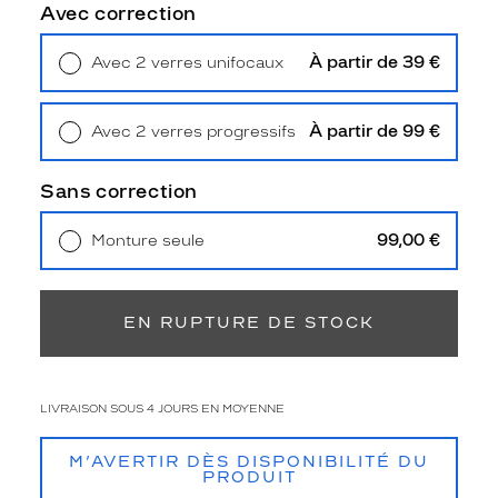
Avec correction
Oui
Type
À partir de 39 €
Avec 2 verres unifocaux
de
Retrait en magasin
Offert
verres
compatibles
À partir de 99 €
Avec 2 verres progressifs
Retrait en magasin
Offert
Progressifs
Unifocaux
Sans correction
Type
de
99,00 €
Monture seule
montage
Livraison à domicile
5,90 €
Retrait en magasin
Offert
Cerclé
Taille
EN RUPTURE DE STOCK
de
monture
M
LIVRAISON SOUS 4 JOURS EN MOYENNE
discountDetail
M’AVERTIR DÈS DISPONIBILITÉ DU
-40%
PRODUIT
Matière