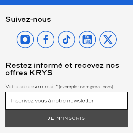
Suivez-nous
INSTAGRAM
FACEBOOK
TIKTOK
YOUTUBE
X
Restez informé et recevez nos
(Ce
champ
offres KRYS
est
Name
obligatoire)
Votre adresse e-mail
*
(exemple : nom@mail.com)
JE M'INSCRIS