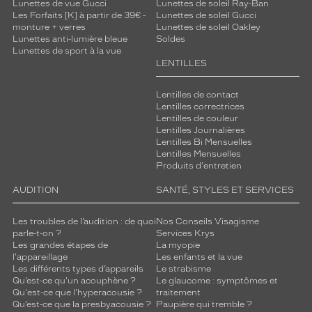
Lunettes de vue Gucci
Lunettes de soleil Ray-Ban
Les Forfaits [K] à partir de 39€ -
Lunettes de soleil Gucci
monture + verres
Lunettes de soleil Oakley
Lunettes anti-lumière bleue
Soldes
Lunettes de sport à la vue
LENTILLES
Lentilles de contact
Lentilles correctrices
Lentilles de couleur
Lentilles Journalières
Lentilles Bi Mensuelles
Lentilles Mensuelles
Produits d'entretien
AUDITION
SANTÉ, STYLES ET SERVICES
Les troubles de l’audition : de quoi
Nos Conseils Visagisme
parle-t-on ?
Services Krys
Les grandes étapes de
La myopie
l'appareillage
Les enfants et la vue
Les différents types d’appareils
Le strabisme
Qu’est-ce qu'un acouphène ?
Le glaucome : symptômes et
Qu'est-ce que l'hyperacousie ?
traitement
Qu’est-ce que la presbyacousie ?
Paupière qui tremble ?