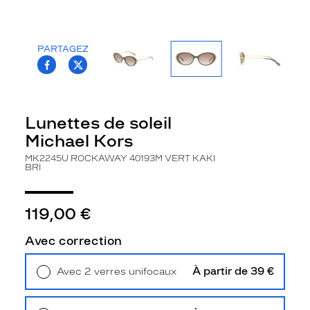
la
monture
PARTAGEZ
Ovale
T.PROJECT.KRYS.FRONT.SHARE_FACEBOO
T.PROJECT.KRYS.FRONT.SHARE_TWI
Couleur
de
la
monture
Lunettes de soleil
40193M
Michael Kors
Vert
MK2245U ROCKAWAY 40193M VERT KAKI
Kaki
BRI
Bri
Couleur
du
119,00 €
verre
Avec correction
Vert
dégradé
À partir de 39 €
Avec 2 verres unifocaux
Indice
Retrait en magasin
Offert
de
protection