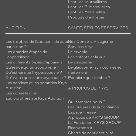
Lentilles Journalières
Lentilles Bi Mensuelles
Lentilles Mensuelles
Produits d'entretien
AUDITION
SANTÉ, STYLES ET SERVICES
Les troubles de l’audition : de quoi
Nos Conseils Visagisme
parle-t-on ?
Services Krys
Les grandes étapes de
La myopie
l'appareillage
Les enfants et la vue
Les différents types d’appareils
Le strabisme
Qu’est-ce qu'un acouphène ?
Le glaucome : symptômes et
Qu'est-ce que l'hyperacousie ?
traitement
Qu’est-ce que la presbyacousie ?
Paupière qui tremble ?
Les services et les garanties Krys
Audition
A PROPOS DE KRYS
Les conseils d'un
audioprothésiste Krys Audition
Qui sommes-nous ?
Les preuves de la confiance
Espace Presse
A propos de KRYS GROUP
La Fondation KRYS GROUP
Recrutement
Charte de confidentialité