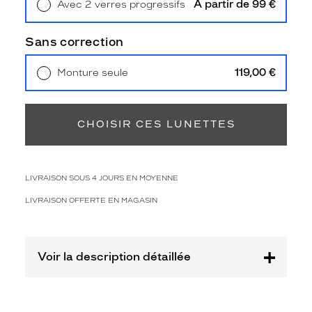
À partir de 99 €
Avec 2 verres progressifs
2
Retrait en magasin
Offert
Polarisant
Sans correction
Non
119,00 €
Monture seule
Type
Livraison à domicile
5,90 €
de
Retrait en magasin
Offert
verres
compatibles
CHOISIR CES LUNETTES
Progressifs
Unifocaux
Type
LIVRAISON SOUS 4 JOURS EN MOYENNE
de
montage
LIVRAISON OFFERTE EN MAGASIN
Cerclé
Taille
de
Voir la description détaillée
monture
M
Matière