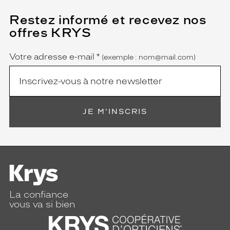
Restez informé et recevez nos
(Ce
champ
offres KRYS
est
Name
obligatoire)
Votre adresse e-mail
*
(exemple : nom@mail.com)
JE M'INSCRIS
La confiance
vous va si bien