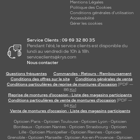
Mentions Légales
Politique des Cookies
Conditions générales d'utilisation
Accessibilité
Gérer les cookies
Service Clients : 09 69 32 80 35
Pendant l'été, le service clients est disponible du
lundi au vendredi de 10h à 18h.
serviceclients@krys.com
Nous contacter
Questions fréquentes
Commandes - Retours - Remboursement
Conditions des offres sur le site
Conditions générales de vente
Conditions particulières de reprise de montures d’occasion
[PDF —
86
Ko
]
Reprise de montures d’occasion - Liste des magasins participants
Conditions particulières de vente de montures d’occasion
[PDF —
94
Ko
]
Vente de montures d’occasion - Liste des magasins participants
Opticien Paris
-
Opticien Toulouse
-
Opticien Lyon
-
Opticien
Bordeaux
-
Opticien Nantes
-
Opticien Strasbourg
-
Opticien
Lille
-
Opticien Montpellier
-
Opticien Rennes
-
Opticien
Grenoble
-
Opticien Marseille
-
Opticien Aix-en-Provence
-
Opticien