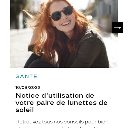
d'utilisation
de
votre
paire
de
SUIV
lunettes
de
soleil
SANTÉ
16/08/2022
Notice d'utilisation de
votre paire de lunettes de
soleil
Retrouvez tous nos conseils pour bien