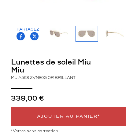
la
monture
Aviateur
Couleur
PARTAGEZ
T.PROJECT.KRYS.FRONT.SHARE_FACEBOO
T.PROJECT.KRYS.FRONT.SHARE_TWI
de
la
monture
Zvn80Q
Lunettes de soleil Miu
Or
Miu
Brillant
Couleur
MU A56S ZVN80Q OR BRILLANT
du
verre
339,00 €
Gris
Indice
de
AJOUTER AU PANIER*
protection
*Verres sans correction
2