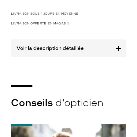
Polarisant
Non
LIVRAISON SOUS 4 JOURS EN MOYENNE
Type
LIVRAISON OFFERTE EN MAGASIN
de
montage
Cerclé
Voir la description détaillée
Taille
de
monture
XL
Matière
Métal
Conseils
d'opticien
Fournisseur
Luxottica
Marque
Miu
-
Miu
Notice