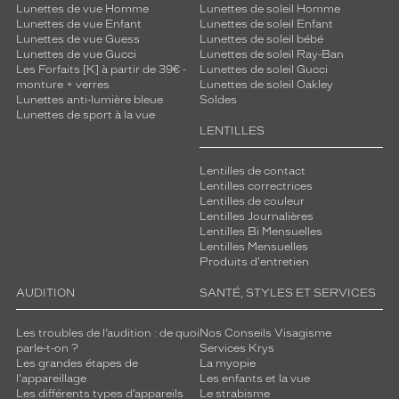
Lunettes de vue Homme
Lunettes de soleil Homme
Lunettes de vue Enfant
Lunettes de soleil Enfant
Lunettes de vue Guess
Lunettes de soleil bébé
Lunettes de vue Gucci
Lunettes de soleil Ray-Ban
Les Forfaits [K] à partir de 39€ -
Lunettes de soleil Gucci
monture + verres
Lunettes de soleil Oakley
Lunettes anti-lumière bleue
Soldes
Lunettes de sport à la vue
LENTILLES
Lentilles de contact
Lentilles correctrices
Lentilles de couleur
Lentilles Journalières
Lentilles Bi Mensuelles
Lentilles Mensuelles
Produits d'entretien
AUDITION
SANTÉ, STYLES ET SERVICES
Les troubles de l’audition : de quoi
Nos Conseils Visagisme
parle-t-on ?
Services Krys
Les grandes étapes de
La myopie
l'appareillage
Les enfants et la vue
Les différents types d’appareils
Le strabisme