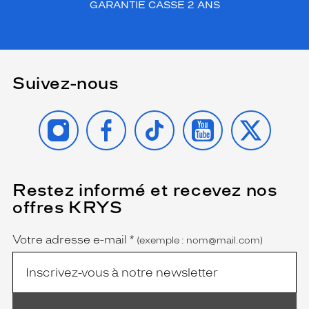
GARANTIE CASSE 2 ANS
Suivez-nous
INSTAGRAM
FACEBOOK
TIKTOK
YOUTUBE
X
Restez informé et recevez nos
(Ce
champ
offres KRYS
est
Name
obligatoire)
Votre adresse e-mail
*
(exemple : nom@mail.com)