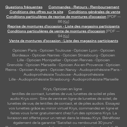
Questions fréquentes
Commandes - Retours - Remboursement
Conditions des offres sur le site
Conditions générales de vente
Conditions particulières de reprise de montures d’occasion
[PDF —
86
Ko
]
Reprise de montures d’occasion - Liste des magasins participants
Conditions particulières de vente de montures d’occasion
[PDF —
94
Ko
]
Vente de montures d’occasion - Liste des magasins participants
Opticien Paris
-
Opticien Toulouse
-
Opticien Lyon
-
Opticien
Bordeaux
-
Opticien Nantes
-
Opticien Strasbourg
-
Opticien
Lille
-
Opticien Montpellier
-
Opticien Rennes
-
Opticien
Grenoble
-
Opticien Marseille
-
Opticien Aix-en-Provence
-
Opticien
Reims
-
Opticien Angers
-
Opticien Nancy
-
Audioprothésiste Paris
-
Audioprothésiste Toulouse
-
Audioprothésiste
Lille
-
Audioprothésiste Strasbourg
-
Audioprothésiste Marseille
Krys, Opticien en ligne :
lentilles de contact
,
lunettes de vue
,
lunettes de soleil
et
piles
audio
Krys.com : Site de vente en ligne de lunettes de soleil, de
lunettes de vue, de
lentilles de contact
, et de piles audios. Essayez
vos lunettes grâce au miroir virtuel Krys, commandez en ligne et
faites vous livrer gratuitement chez l'un des opticiens Krys. La
livraison est offerte pour un retrait dans le réseau Krys. Bénéficiez
également de la garantie "Satisfait ou remboursé 30 jours".