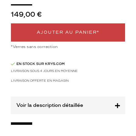
t
d
149,00 €
e
m
ê
AJOUTER AU PANIER*
m
e
s
*Verres sans correction
u
p
e
EN STOCK SUR KRYS.COM
r
LIVRAISON SOUS 4 JOURS EN MOYENNE
s
LIVRAISON OFFERTE EN MAGASIN
t
y
l
é
Voir la description détaillée
e
?
O
a
k