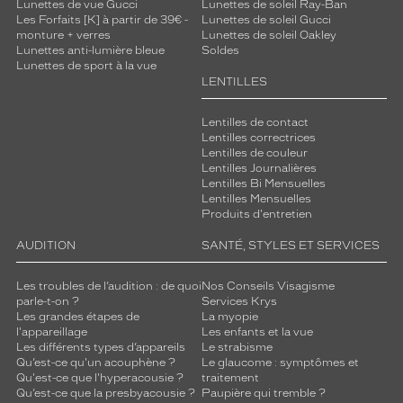
o
Lunettes de vue Gucci
Lunettes de soleil Ray-Ban
Les Forfaits [K] à partir de 39€ -
Lunettes de soleil Gucci
r
monture + verres
Lunettes de soleil Oakley
e
Lunettes anti-lumière bleue
Soldes
s
Lunettes de sport à la vue
p
LENTILLES
o
u
Lentilles de contact
r
Lentilles correctrices
u
Lentilles de couleur
n
Lentilles Journalières
e
Lentilles Bi Mensuelles
Lentilles Mensuelles
f
Produits d'entretien
i
n
AUDITION
SANTÉ, STYLES ET SERVICES
i
t
Les troubles de l’audition : de quoi
Nos Conseils Visagisme
i
parle-t-on ?
Services Krys
o
Les grandes étapes de
La myopie
n
l'appareillage
Les enfants et la vue
p
Les différents types d’appareils
Le strabisme
Qu’est-ce qu'un acouphène ?
Le glaucome : symptômes et
a
Qu'est-ce que l'hyperacousie ?
traitement
r
Qu’est-ce que la presbyacousie ?
Paupière qui tremble ?
f