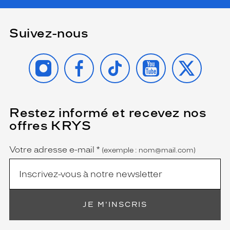
a
m
i
Suivez-nous
q
u
e
INSTAGRAM
FACEBOOK
TIKTOK
YOUTUBE
X
e
t
o
r
i
Restez informé et recevez nos
(Ce
g
champ
offres KRYS
i
est
Name
obligatoire)
n
a
Votre adresse e-mail
*
(exemple : nom@mail.com)
l
e
,
s
a
JE M'INSCRIS
n
s
o