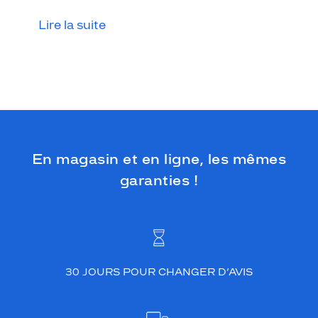
u
Lire la suite
r
l
e
o
c
r
e
s
o
n
En magasin et en ligne, les mêmes
t
garanties !
l
e
s
b
i
e
n
30 JOURS POUR CHANGER D’AVIS
v
e
n