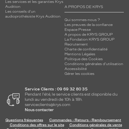
Les services et les garanties Krys
a
Audition
A PROPOS DE KRYS
i
Les conseils d'un
t
audioprothésiste Krys Audition
Qui sommes-nous ?
e
Les preuves de la confiance
.
Espace Presse
A propos de KRYS GROUP
Dimensions
La Fondation KRYS GROUP
de
Recrutement
la
Charte de confidentialité
monture
Mentions Légales
Politique des Cookies
Conditions générales d'utilisation
Accessibilité
Gérer les cookies
1 mm
6 mm
Service Clients : 09 69 32 80 35
Pendant l'été, le service clients est disponible du
lundi au vendredi de 10h à 18h.
serviceclients@krys.com
 mm
 mm
Nous contacter
Détails
Questions fréquentes
Commandes - Retours - Remboursement
techniques
Conditions des offres sur le site
Conditions générales de vente