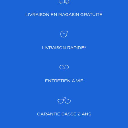
u
s
p
LIVRAISON EN MAGASIN GRATUITE
o
u
r
r
e
LIVRAISON RAPIDE*
n
d
r
e
l
a
ENTRETIEN À VIE
p
a
i
r
e
d
GARANTIE CASSE 2 ANS
y
n