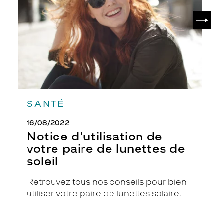
paire
n
de
d
SUIV
lunettes
a
de
n
soleil
c
e
.
L
e
s
v
SANTÉ
e
r
16/08/2022
r
Notice d'utilisation de
e
votre paire de lunettes de
s
soleil
t
i
r
Retrouvez tous nos conseils pour bien
a
utiliser votre paire de lunettes solaire.
n
t
s