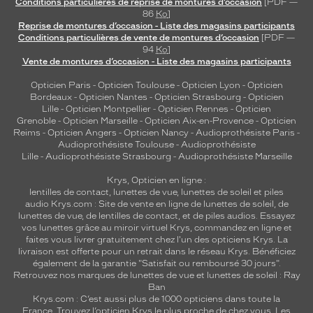
Conditions particulières de reprise de montures d’occasion
[PDF —
Genre
86
Ko
]
Reprise de montures d’occasion - Liste des magasins participants
Conditions particulières de vente de montures d’occasion
[PDF —
Homme
94
Ko
]
Forme
Vente de montures d’occasion - Liste des magasins participants
de
la
Opticien Paris
-
Opticien Toulouse
-
Opticien Lyon
-
Opticien
Bordeaux
-
Opticien Nantes
-
Opticien Strasbourg
-
Opticien
monture
Lille
-
Opticien Montpellier
-
Opticien Rennes
-
Opticien
Grenoble
-
Opticien Marseille
-
Opticien Aix-en-Provence
-
Opticien
Ronde
Reims
-
Opticien Angers
-
Opticien Nancy
-
Audioprothésiste Paris
-
Couleur
Audioprothésiste Toulouse
-
Audioprothésiste
de
Lille
-
Audioprothésiste Strasbourg
-
Audioprothésiste Marseille
la
Krys, Opticien en ligne :
monture
lentilles de contact
,
lunettes de vue
,
lunettes de soleil
et
piles
audio
Krys.com : Site de vente en ligne de lunettes de soleil, de
928401
lunettes de vue, de
lentilles de contact
, et de piles audios. Essayez
Frogskins
vos lunettes grâce au miroir virtuel Krys, commandez en ligne et
Ran
faites vous livrer gratuitement chez l'un des opticiens Krys. La
Couleur
livraison est offerte pour un retrait dans le réseau Krys. Bénéficiez
également de la garantie "Satisfait ou remboursé 30 jours".
du
Retrouvez nos marques de lunettes de vue et
lunettes de soleil : Ray
verre
Ban
Krys.com : C’est aussi plus de 1000 opticiens dans toute la
Orange
France.
Trouvez l’opticien Krys le plus proche de chez vous
. Les