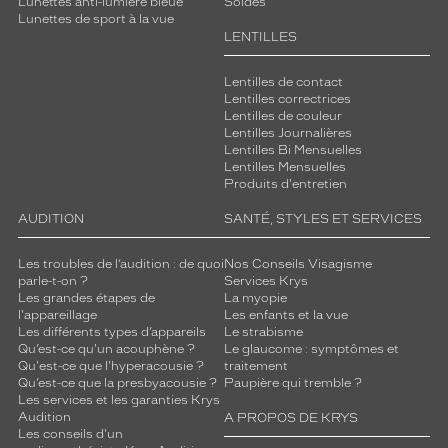
Lunettes anti-lumière bleue
Soldes
t
Lunettes de sport à la vue
v
LENTILLES
o
t
Lentilles de contact
r
Lentilles correctrices
e
Lentilles de couleur
é
Lentilles Journalières
Lentilles Bi Mensuelles
t
Lentilles Mensuelles
é
Produits d'entretien
.
AUDITION
SANTÉ, STYLES ET SERVICES
Dimensions
de
la
Les troubles de l’audition : de quoi
Nos Conseils Visagisme
parle-t-on ?
Services Krys
monture
Les grandes étapes de
La myopie
l'appareillage
Les enfants et la vue
Les différents types d’appareils
Le strabisme
Qu’est-ce qu'un acouphène ?
Le glaucome : symptômes et
Qu'est-ce que l'hyperacousie ?
traitement
4 mm
5 mm
Qu’est-ce que la presbyacousie ?
Paupière qui tremble ?
Les services et les garanties Krys
Audition
A PROPOS DE KRYS
Les conseils d'un