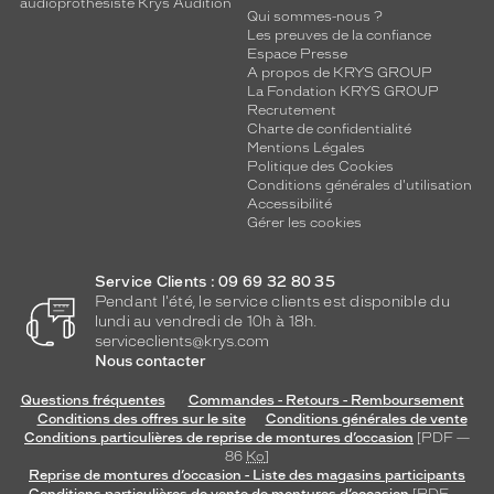
audioprothésiste Krys Audition
 mm
 mm
Qui sommes-nous ?
Les preuves de la confiance
Espace Presse
Détails
A propos de KRYS GROUP
techniques
La Fondation KRYS GROUP
Recrutement
Genre
Charte de confidentialité
Mentions Légales
Politique des Cookies
Homme
Conditions générales d'utilisation
Forme
Accessibilité
de
Gérer les cookies
la
monture
Service Clients : 09 69 32 80 35
Pendant l'été, le service clients est disponible du
Rectangle
lundi au vendredi de 10h à 18h.
Couleur
serviceclients@krys.com
de
Nous contacter
la
monture
Questions fréquentes
Commandes - Retours - Remboursement
Conditions des offres sur le site
Conditions générales de vente
95/31
Conditions particulières de reprise de montures d’occasion
[PDF —
86
Ko
]
Noir
Reprise de montures d’occasion - Liste des magasins participants
Brillant