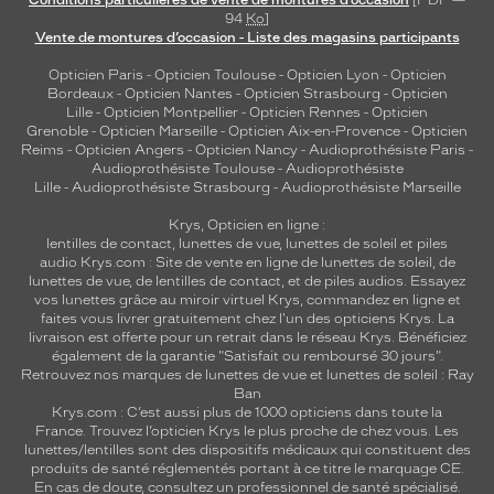
Conditions particulières de vente de montures d’occasion
[PDF —
Couleur
94
Ko
]
du
Vente de montures d’occasion - Liste des magasins participants
verre
Opticien Paris
-
Opticien Toulouse
-
Opticien Lyon
-
Opticien
Bordeaux
-
Opticien Nantes
-
Opticien Strasbourg
-
Opticien
G15
Lille
-
Opticien Montpellier
-
Opticien Rennes
-
Opticien
Indice
Grenoble
-
Opticien Marseille
-
Opticien Aix-en-Provence
-
Opticien
de
Reims
-
Opticien Angers
-
Opticien Nancy
-
Audioprothésiste Paris
-
protection
Audioprothésiste Toulouse
-
Audioprothésiste
Lille
-
Audioprothésiste Strasbourg
-
Audioprothésiste Marseille
3
Krys, Opticien en ligne :
Polarisant
lentilles de contact
,
lunettes de vue
,
lunettes de soleil
et
piles
audio
Krys.com : Site de vente en ligne de lunettes de soleil, de
Non
lunettes de vue, de
lentilles de contact
, et de piles audios. Essayez
Type
vos lunettes grâce au miroir virtuel Krys, commandez en ligne et
de
faites vous livrer gratuitement chez l'un des opticiens Krys. La
livraison est offerte pour un retrait dans le réseau Krys. Bénéficiez
verres
également de la garantie "Satisfait ou remboursé 30 jours".
compatibles
Retrouvez nos marques de lunettes de vue et
lunettes de soleil : Ray
Ban
Progressifs
Krys.com : C’est aussi plus de 1000 opticiens dans toute la
Unifocaux
France.
Trouvez l’opticien Krys le plus proche de chez vous
. Les
Type
lunettes/lentilles sont des dispositifs médicaux qui constituent des
produits de santé réglementés portant à ce titre le marquage CE.
de
En cas de doute, consultez un professionnel de santé spécialisé.