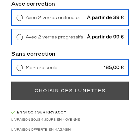
i
Avec correction
t
e
À partir de 39 €
Avec 2 verres unifocaux
p
Retrait en magasin
Offert
o
u
À partir de 99 €
Avec 2 verres progressifs
r
Retrait en magasin
Offert
l
e
Sans correction
s
h
185,00 €
Monture seule
o
Livraison à domicile
5,90 €
m
Retrait en magasin
Offert
m
e
CHOISIR CES LUNETTES
s
d
é
EN STOCK SUR KRYS.COM
s
LIVRAISON SOUS 4 JOURS EN MOYENNE
i
r
LIVRAISON OFFERTE EN MAGASIN
a