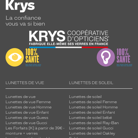
s
d
e
La confiance
v
vous va si bien
o
u
s
a
c
c
o
m
p
a
LUNETTES DE VUE
LUNETTES DE SOLEIL
g
n
Lunettes de vue
Lunettes de soleil
e
Lunettes de vue Femme
Lunettes de soleil Femme
r
Lunettes de vue Homme
Lunettes de soleil Homme
d
Lunettes de vue Enfant
Lunettes de soleil Enfant
u
Lunettes de vue Guess
Lunettes de soleil bébé
Lunettes de vue Gucci
Lunettes de soleil Ray-Ban
r
Les Forfaits [K] à partir de 39€ -
Lunettes de soleil Gucci
a
monture + verres
Lunettes de soleil Oakley
n