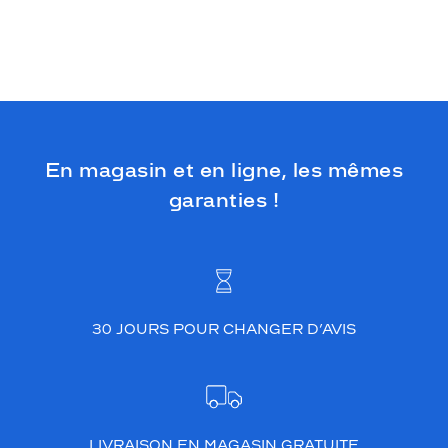
r
e
s
v
e
r
t
s
p
En magasin et en ligne, les mêmes
o
garanties !
u
r
c
o
l
o
r
30 JOURS POUR CHANGER D’AVIS
e
r
v
o
s
t
LIVRAISON EN MAGASIN GRATUITE