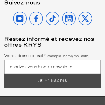
Suivez-nous
l
é
e
INSTAGRAM
FACEBOOK
TIKTOK
YOUTUBE
X
e
t
c
a
r
Restez informé et recevez nos
(Ce
r
champ
offres KRYS
é
est
Name
obligatoire)
e
n
Votre adresse e-mail
*
(exemple : nom@mail.com)
e
c
e
s
s
JE M'INSCRIS
e
r
a
p
a