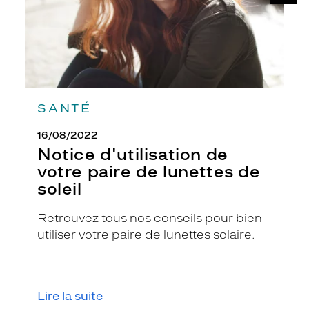
de
i
soleil
o
n
o
r
i
g
i
SANTÉ
n
a
16/08/2022
l
Notice d'utilisation de
e
votre paire de lunettes de
a
soleil
v
e
c
Retrouvez tous nos conseils pour bien
d
utiliser votre paire de lunettes solaire.
e
s
v
e
Lire la suite
r