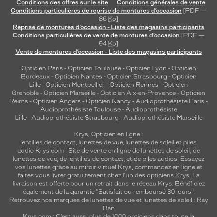
Conditions des offres sur le site
Conditions générales de vente
l
Conditions particulières de reprise de montures d’occasion
[PDF —
d
86
Ko
]
u
Reprise de montures d’occasion - Liste des magasins participants
Conditions particulières de vente de montures d’occasion
[PDF —
r
94
Ko
]
a
Vente de montures d’occasion - Liste des magasins participants
b
l
Opticien Paris
-
Opticien Toulouse
-
Opticien Lyon
-
Opticien
e
Bordeaux
-
Opticien Nantes
-
Opticien Strasbourg
-
Opticien
Lille
-
Opticien Montpellier
-
Opticien Rennes
-
Opticien
.
Grenoble
-
Opticien Marseille
-
Opticien Aix-en-Provence
-
Opticien
O
Reims
-
Opticien Angers
-
Opticien Nancy
-
Audioprothésiste Paris
-
n
Audioprothésiste Toulouse
-
Audioprothésiste
y
Lille
-
Audioprothésiste Strasbourg
-
Audioprothésiste Marseille
r
e
Krys, Opticien en ligne :
lentilles de contact
,
lunettes de vue
,
lunettes de soleil
et
piles
t
audio
Krys.com : Site de vente en ligne de lunettes de soleil, de
r
lunettes de vue, de
lentilles de contact
, et de piles audios. Essayez
o
vos lunettes grâce au miroir virtuel Krys, commandez en ligne et
u
faites vous livrer gratuitement chez l'un des opticiens Krys. La
v
livraison est offerte pour un retrait dans le réseau Krys. Bénéficiez
e
également de la garantie "Satisfait ou remboursé 30 jours".
Retrouvez nos marques de lunettes de vue et
lunettes de soleil : Ray
l
Ban
'
Krys.com : C’est aussi plus de 1000 opticiens dans toute la