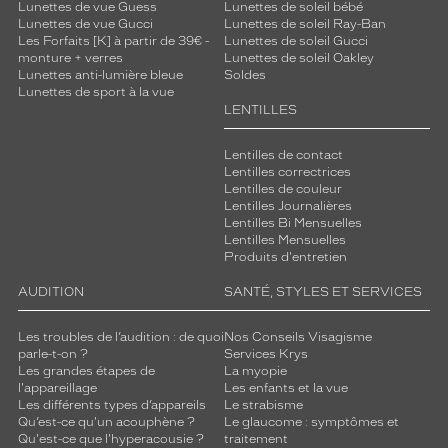
Lunettes de vue Guess
Lunettes de soleil bébé
o
Lunettes de vue Gucci
Lunettes de soleil Ray-Ban
t
Les Forfaits [K] à partir de 39€ -
Lunettes de soleil Gucci
e
monture + verres
Lunettes de soleil Oakley
c
Lunettes anti-lumière bleue
Soldes
t
Lunettes de sport à la vue
LENTILLES
i
o
n
Lentilles de contact
s
Lentilles correctrices
Lentilles de couleur
o
Lentilles Journalières
l
Lentilles Bi Mensuelles
a
Lentilles Mensuelles
i
Produits d'entretien
r
e
AUDITION
SANTÉ, STYLES ET SERVICES
d
e
Les troubles de l’audition : de quoi
Nos Conseils Visagisme
h
parle-t-on ?
Services Krys
Les grandes étapes de
La myopie
a
l'appareillage
Les enfants et la vue
u
Les différents types d’appareils
Le strabisme
t
Qu’est-ce qu'un acouphène ?
Le glaucome : symptômes et
e
Qu'est-ce que l'hyperacousie ?
traitement