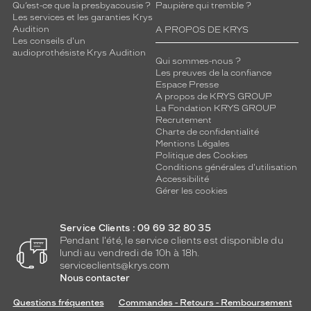
q
Qu’est-ce que la presbyacousie ?
Paupière qui tremble ?
u
Les services et les garanties Krys
Audition
A PROPOS DE KRYS
a
Les conseils d'un
l
audioprothésiste Krys Audition
i
Qui sommes-nous ?
t
Les preuves de la confiance
Espace Presse
é
A propos de KRYS GROUP
e
La Fondation KRYS GROUP
t
Recrutement
u
Charte de confidentialité
n
Mentions Légales
c
Politique des Cookies
Conditions générales d'utilisation
o
Accessibilité
n
Gérer les cookies
f
o
r
Service Clients : 09 69 32 80 35
t
Pendant l'été, le service clients est disponible du
v
lundi au vendredi de 10h à 18h.
serviceclients@krys.com
i
Nous contacter
s
u
Questions fréquentes
Commandes - Retours - Remboursement
e