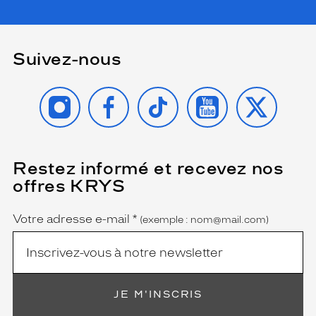
r
d
e
c
Suivez-nous
o
u
l
INSTAGRAM
FACEBOOK
TIKTOK
YOUTUBE
X
e
u
r
é
l
Restez informé et recevez nos
(Ce
champ
é
offres KRYS
est
Name
g
obligatoire)
a
n
Votre adresse e-mail
*
(exemple : nom@mail.com)
t
e
.
L
e
JE M'INSCRIS
s