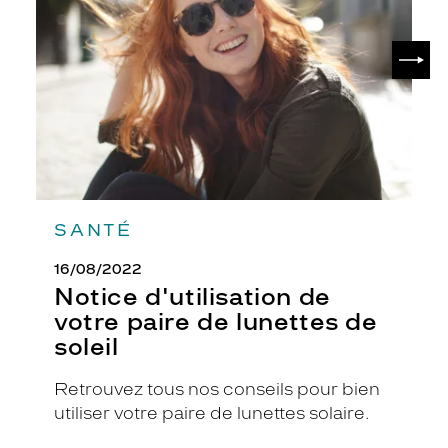
votre
i
paire
e
de
SUIV
n
lunettes
de
l
soleil
a
m
o
n
t
u
r
SANTÉ
e
e
16/08/2022
s
Notice d'utilisation de
t
r
votre paire de lunettes de
é
soleil
a
l
Retrouvez tous nos conseils pour bien
i
utiliser votre paire de lunettes solaire.
s
é