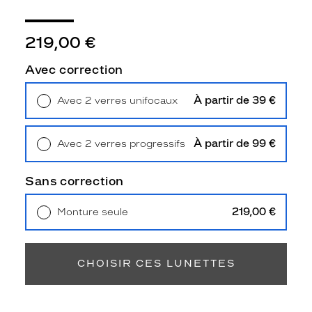
à
l
a
219,00 €
f
o
Avec correction
r
m
À partir de 39 €
Avec 2 verres unifocaux
e
Retrait en magasin
Offert
c
a
À partir de 99 €
Avec 2 verres progressifs
r
Retrait en magasin
Offert
r
é
Sans correction
e
a
219,00 €
Monture seule
f
Livraison à domicile
5,90 €
f
Retrait en magasin
Offert
i
r
CHOISIR CES LUNETTES
m
é
e