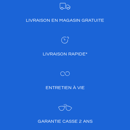
t
a
l
LIVRAISON EN MAGASIN GRATUITE
o
f
f
r
a
n
LIVRAISON RAPIDE*
t
u
n
e
p
r
ENTRETIEN À VIE
o
f
o
n
d
e
GARANTIE CASSE 2 ANS
u