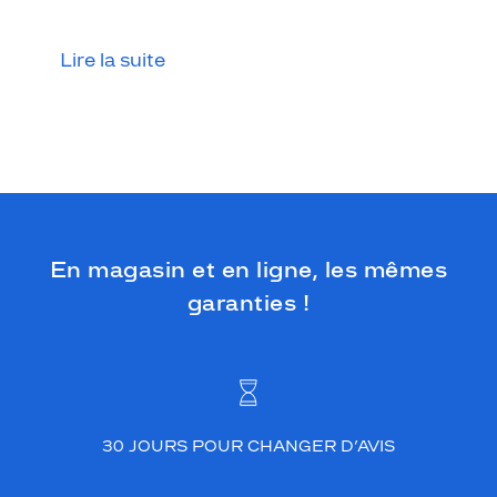
e
e
n
Lire la suite
a
c
é
t
a
t
e
v
e
En magasin et en ligne, les mêmes
r
t
garanties !
f
o
n
c
é
c
30 JOURS POUR CHANGER D’AVIS
r
i
s