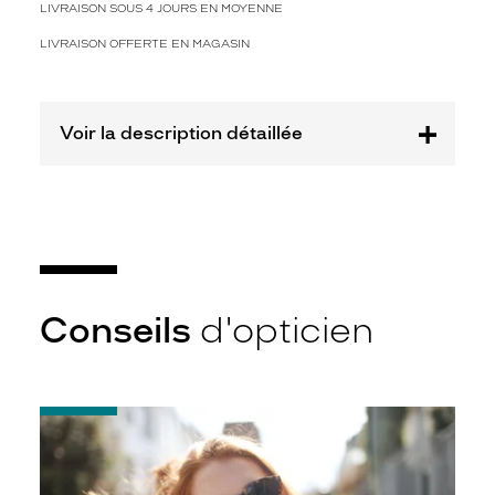
.
LIVRAISON SOUS 4 JOURS EN MOYENNE
F
i
LIVRAISON OFFERTE EN MAGASIN
d
è
l
Voir la description détaillée
e
à
l
'
a
r
t
i
s
Conseils
d'opticien
a
n
a
t
-
i
Notice
t
d'utilisation
a
de
l