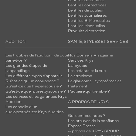
Lentilles de contact
Lentilles correctrices
Lentilles de couleur
Lentilles Journalières
Lentilles Bi Mensuelles
Lentilles Mensuelles
Produits d'entretien
AUDITION
SANTÉ, STYLES ET SERVICES
Les troubles de l’audition : de quoi
Nos Conseils Visagisme
parle-t-on ?
Services Krys
Les grandes étapes de
La myopie
l'appareillage
Les enfants et la vue
Les différents types d’appareils
Le strabisme
Qu’est-ce qu'un acouphène ?
Le glaucome : symptômes et
Qu'est-ce que l'hyperacousie ?
traitement
Qu’est-ce que la presbyacousie ?
Paupière qui tremble ?
Les services et les garanties Krys
Audition
A PROPOS DE KRYS
Les conseils d'un
audioprothésiste Krys Audition
Qui sommes-nous ?
Les preuves de la confiance
Espace Presse
A propos de KRYS GROUP