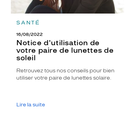
Non
Matière
Plastique
SANTÉ
Fournisseur
16/08/2022
Seaport
Notice d'utilisation de
Marque
votre paire de lunettes de
Petit
Bateau
soleil
Retrouvez tous nos conseils pour bien
utiliser votre paire de lunettes solaire.
Lire la suite