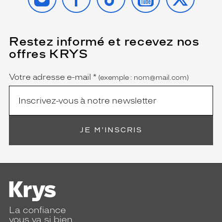
Restez informé et recevez nos
(Ce
champ
offres KRYS
est
Name
obligatoire)
Votre adresse e-mail
*
(exemple : nom@mail.com)
JE M'INSCRIS
La confiance
vous va si bien