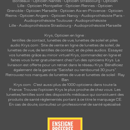
Bordeaux
-
Opticien Nantes
-
Opticien Strasbourg
-
Opticien
Lille
-
Opticien Montpellier
-
Opticien Rennes
-
Opticien
Grenoble
-
Opticien Marseille
-
Opticien Aix-en-Provence
-
Opticien
Reims
-
Opticien Angers
-
Opticien Nancy
-
Audioprothésiste Paris
-
Audioprothésiste Toulouse
-
Audioprothésiste
Lille
-
Audioprothésiste Strasbourg
-
Audioprothésiste Marseille
Krys, Opticien en ligne :
lentilles de contact
,
lunettes de vue
,
lunettes de soleil
et
piles
audio
Krys.com : Site de vente en ligne de lunettes de soleil, de
lunettes de vue, de
lentilles de contact
, et de piles audios. Essayez
vos lunettes grâce au miroir virtuel Krys, commandez en ligne et
faites vous livrer gratuitement chez l'un des opticiens Krys. La
livraison est offerte pour un retrait dans le réseau Krys. Bénéficiez
également de la garantie "Satisfait ou remboursé 30 jours".
Retrouvez nos marques de lunettes de vue et
lunettes de soleil : Ray
Ban
Krys.com : C’est aussi plus de 1000 opticiens dans toute la
France.
Trouvez l’opticien Krys le plus proche de chez vous
. Les
lunettes/lentilles sont des dispositifs médicaux qui constituent des
produits de santé réglementés portant à ce titre le marquage CE.
En cas de doute, consultez un professionnel de santé spécialisé.