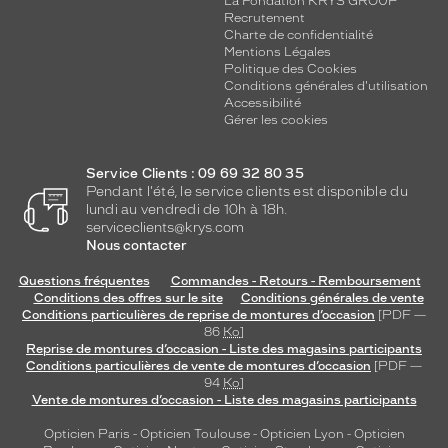
La Fondation KRYS GROUP
Recrutement
Charte de confidentialité
Mentions Légales
Politique des Cookies
Conditions générales d'utilisation
Accessibilité
Gérer les cookies
Service Clients : 09 69 32 80 35
Pendant l'été, le service clients est disponible du
lundi au vendredi de 10h à 18h.
serviceclients@krys.com
Nous contacter
Questions fréquentes
Commandes - Retours - Remboursement
Conditions des offres sur le site
Conditions générales de vente
Conditions particulières de reprise de montures d’occasion
[PDF —
86
Ko
]
Reprise de montures d’occasion - Liste des magasins participants
Conditions particulières de vente de montures d’occasion
[PDF —
94
Ko
]
Vente de montures d’occasion - Liste des magasins participants
Opticien Paris
-
Opticien Toulouse
-
Opticien Lyon
-
Opticien