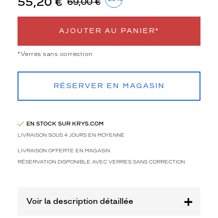
55,20 €
de
69,00 €
la
monture
AJOUTER AU PANIER*
Carré
Couleur
*Verres sans correction
de
la
monture
RÉSERVER EN MAGASIN
Bxrc
Bordeaux
Mat
EN STOCK SUR KRYS.COM
Couleur
LIVRAISON SOUS 4 JOURS EN MOYENNE
du
verre
LIVRAISON OFFERTE EN MAGASIN
RÉSERVATION DISPONIBLE AVEC VERRES SANS CORRECTION
Brun
Indice
de
protection
Voir la description détaillée
3