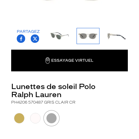
4
2
0
6
p
PARTAGEZ
o
T.PROJECT.KRYS.FRONT.SHARE_FACEBOO
T.PROJECT.KRYS.FRONT.SHARE_TWI
u
r
h
ESSAYAGE VIRTUEL
o
m
m
e
Lunettes de soleil Polo
a
d
Ralph Lauren
o
PH4206 570487 GRIS CLAIR CR
p
t
e
n
t
u