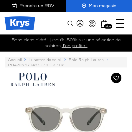
Description
Description
m
J
Ouvrir
ER AU
Prendre un RDV
Mon magasin
détaillée
TENU
y
e
le
CIPAL
L
K
r
menu
Opticien
e
r
e
Mon
Afficher
Krys
s
y
-
vide
panier
la
-
l
s
c
recherche
La
u
o
Bons plans d'été : jusqu’à -50% sur une sélection de
confiance
n
m
solaires
J'en profite !
e
vous
m
t
va
a
Accueil
Lunettes de soleil
Polo Ralph Lauren
t
n
si
PH4206 570487 Gris Clair Cr
e
d
bien
s
e
Polo
Ajouter
d
Ralph
à
e
Lauren
ma
s
liste
o
Précédent
Sui
d’envies
l
e
i
l
p
h