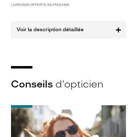
p
LIVRAISON OFFERTE EN MAGASIN
l
a
s
t
Voir la description détaillée
i
q
u
e
g
r
i
s
c
Conseils
d'opticien
l
a
i
r
-
c
Notice
r
d'utilisation
i
de
s
votre
t
paire