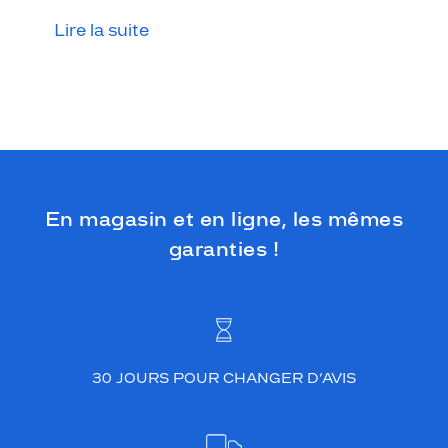
h
L
Lire la suite
a
u
r
e
n
,
a
v
e
En magasin et en ligne, les mêmes
c
s
garanties !
e
s
v
e
r
r
30 JOURS POUR CHANGER D’AVIS
e
s
g
r