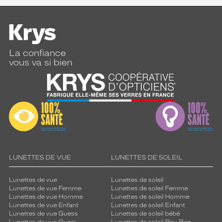
b
a
i
n
m
i
La confiance
n
vous va si bien
i
m
a
l
i
s
t
e
.
LUNETTES DE VUE
LUNETTES DE SOLEIL
C
e
m
Lunettes de vue
Lunettes de soleil
o
Lunettes de vue Femme
Lunettes de soleil Femme
Lunettes de vue Homme
Lunettes de soleil Homme
d
Lunettes de vue Enfant
Lunettes de soleil Enfant
è
Lunettes de vue Guess
Lunettes de soleil bébé
l