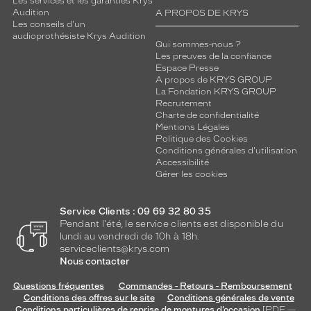
Les services et les garanties Krys
d
Audition
A PROPOS DE KRYS
e
Les conseils d'un
s
audioprothésiste Krys Audition
a
Qui sommes-nous ?
Les preuves de la confiance
m
Espace Presse
o
A propos de KRYS GROUP
n
La Fondation KRYS GROUP
t
Recrutement
u
Charte de confidentialité
Mentions Légales
r
Politique des Cookies
e
Conditions générales d'utilisation
p
Accessibilité
o
Gérer les cookies
u
r
s
Service Clients : 09 69 32 80 35
Pendant l'été, le service clients est disponible du
t
lundi au vendredi de 10h à 18h.
r
serviceclients@krys.com
u
Nous contacter
c
t
Questions fréquentes
Commandes - Retours - Remboursement
u
Conditions des offres sur le site
Conditions générales de vente
r
Conditions particulières de reprise de montures d’occasion
[PDF —