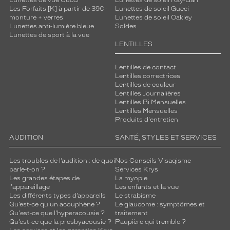
Lunettes de vue Gucci
Lunettes de soleil Ray-Ban
e
Les Forfaits [K] à partir de 39€ -
Lunettes de soleil Gucci
j
monture + verres
Lunettes de soleil Oakley
Lunettes anti-lumière bleue
Soldes
o
Lunettes de sport à la vue
u
LENTILLES
e
s
Lentilles de contact
u
Lentilles correctrices
r
Lentilles de couleur
l
Lentilles Journalières
a
Lentilles Bi Mensuelles
t
Lentilles Mensuelles
r
Produits d'entretien
a
AUDITION
SANTÉ, STYLES ET SERVICES
n
s
p
Les troubles de l’audition : de quoi
Nos Conseils Visagisme
parle-t-on ?
Services Krys
a
Les grandes étapes de
La myopie
r
l'appareillage
Les enfants et la vue
e
Les différents types d’appareils
Le strabisme
n
Qu’est-ce qu'un acouphène ?
Le glaucome : symptômes et
c
Qu'est-ce que l'hyperacousie ?
traitement
e
Qu’est-ce que la presbyacousie ?
Paupière qui tremble ?