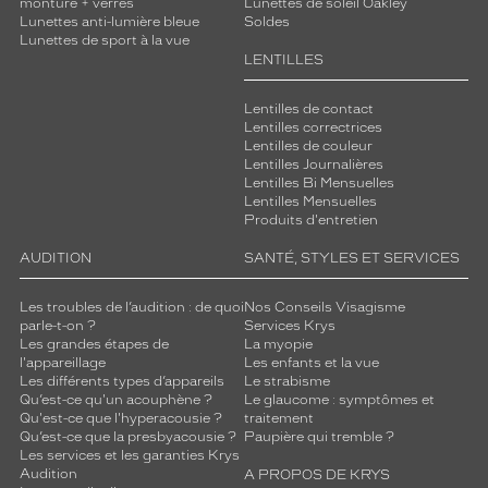
monture + verres
Lunettes de soleil Oakley
Lunettes anti-lumière bleue
Soldes
Lunettes de sport à la vue
LENTILLES
Lentilles de contact
Lentilles correctrices
Lentilles de couleur
Lentilles Journalières
Lentilles Bi Mensuelles
Lentilles Mensuelles
Produits d'entretien
AUDITION
SANTÉ, STYLES ET SERVICES
Les troubles de l’audition : de quoi
Nos Conseils Visagisme
parle-t-on ?
Services Krys
Les grandes étapes de
La myopie
l'appareillage
Les enfants et la vue
Les différents types d’appareils
Le strabisme
Qu’est-ce qu'un acouphène ?
Le glaucome : symptômes et
Qu'est-ce que l'hyperacousie ?
traitement
Qu’est-ce que la presbyacousie ?
Paupière qui tremble ?
Les services et les garanties Krys
Audition
A PROPOS DE KRYS