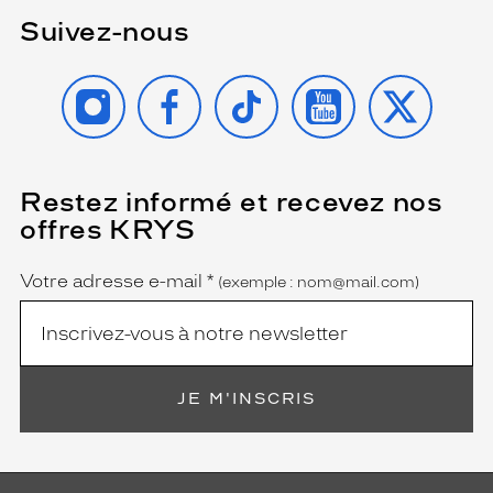
Suivez-nous
INSTAGRAM
FACEBOOK
TIKTOK
YOUTUBE
X
Restez informé et recevez nos
(Ce
champ
offres KRYS
est
Name
obligatoire)
Votre adresse e-mail
*
(exemple : nom@mail.com)
JE M'INSCRIS