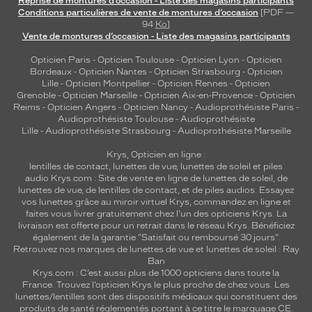
Reprise de montures d’occasion - Liste des magasins participants
Conditions particulières de vente de montures d’occasion
[PDF —
94
Ko
]
Vente de montures d’occasion - Liste des magasins participants
Opticien Paris
-
Opticien Toulouse
-
Opticien Lyon
-
Opticien
Bordeaux
-
Opticien Nantes
-
Opticien Strasbourg
-
Opticien
Lille
-
Opticien Montpellier
-
Opticien Rennes
-
Opticien
Grenoble
-
Opticien Marseille
-
Opticien Aix-en-Provence
-
Opticien
Reims
-
Opticien Angers
-
Opticien Nancy
-
Audioprothésiste Paris
-
Audioprothésiste Toulouse
-
Audioprothésiste
Lille
-
Audioprothésiste Strasbourg
-
Audioprothésiste Marseille
Krys, Opticien en ligne :
lentilles de contact
,
lunettes de vue
,
lunettes de soleil
et
piles
audio
Krys.com : Site de vente en ligne de lunettes de soleil, de
lunettes de vue, de
lentilles de contact
, et de piles audios. Essayez
vos lunettes grâce au miroir virtuel Krys, commandez en ligne et
faites vous livrer gratuitement chez l'un des opticiens Krys. La
livraison est offerte pour un retrait dans le réseau Krys. Bénéficiez
également de la garantie "Satisfait ou remboursé 30 jours".
Retrouvez nos marques de lunettes de vue et
lunettes de soleil : Ray
Ban
Krys.com : C’est aussi plus de 1000 opticiens dans toute la
France.
Trouvez l’opticien Krys le plus proche de chez vous
. Les
lunettes/lentilles sont des dispositifs médicaux qui constituent des
produits de santé réglementés portant à ce titre le marquage CE.