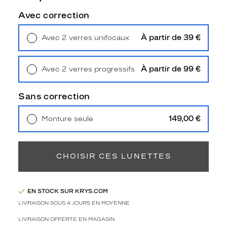
2
Polarisant
Avec correction
Non
À partir de 39 €
Avec 2 verres unifocaux
Type
Retrait en magasin
Offert
de
verres
À partir de 99 €
Avec 2 verres progressifs
compatibles
Retrait en magasin
Offert
Progressifs
Sans correction
Unifocaux
Type
149,00 €
Monture seule
de
Livraison à domicile
5,90 €
montage
Retrait en magasin
Offert
Cerclé
CHOISIR CES LUNETTES
Taille
de
monture
EN STOCK SUR KRYS.COM
LIVRAISON SOUS 4 JOURS EN MOYENNE
M
Afficher
LIVRAISON OFFERTE EN MAGASIN
la