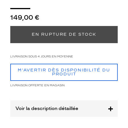
Polarisant
Non
149,00 €
Type
de
montage
EN RUPTURE DE STOCK
Cerclé
Taille
de
LIVRAISON SOUS 4 JOURS EN MOYENNE
monture
XL
M’AVERTIR DÈS DISPONIBILITÉ DU
PRODUIT
Afficher
la
LIVRAISON OFFERTE EN MAGASIN
mention
Prix
web
Voir la description détaillée
Non
Matière
Plastique