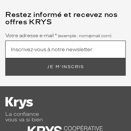
Restez informé et recevez nos
(Ce
champ
offres KRYS
est
Name
obligatoire)
Votre adresse e-mail
*
(exemple : nom@mail.com)
JE M'INSCRIS
La confiance
vous va si bien