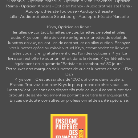
Grenoble
-
Opticien Marseille
-
Opticien Aix-en-Provence
-
Opticien
Reims
-
Opticien Angers
-
Opticien Nancy
-
Audioprothésiste Paris
-
Audioprothésiste Toulouse
-
Audioprothésiste
Lille
-
Audioprothésiste Strasbourg
-
Audioprothésiste Marseille
Krys, Opticien en ligne :
lentilles de contact
,
lunettes de vue
,
lunettes de soleil
et
piles
audio
Krys.com : Site de vente en ligne de lunettes de soleil, de
lunettes de vue, de
lentilles de contact
, et de piles audios. Essayez
vos lunettes grâce au miroir virtuel Krys, commandez en ligne et
faites vous livrer gratuitement chez l'un des opticiens Krys. La
livraison est offerte pour un retrait dans le réseau Krys. Bénéficiez
également de la garantie "Satisfait ou remboursé 30 jours".
Retrouvez nos marques de lunettes de vue et
lunettes de soleil : Ray
Ban
Krys.com : C’est aussi plus de 1000 opticiens dans toute la
France.
Trouvez l’opticien Krys le plus proche de chez vous
. Les
lunettes/lentilles sont des dispositifs médicaux qui constituent des
produits de santé réglementés portant à ce titre le marquage CE.
En cas de doute, consultez un professionnel de santé spécialisé.