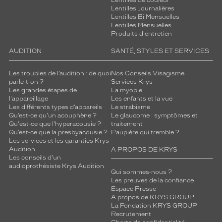
Lentilles de couleur
Lentilles Journalières
Lentilles Bi Mensuelles
Lentilles Mensuelles
Produits d'entretien
AUDITION
SANTÉ, STYLES ET SERVICES
Les troubles de l’audition : de quoi
Nos Conseils Visagisme
parle-t-on ?
Services Krys
Les grandes étapes de
La myopie
l'appareillage
Les enfants et la vue
Les différents types d’appareils
Le strabisme
Qu’est-ce qu'un acouphène ?
Le glaucome : symptômes et
Qu'est-ce que l'hyperacousie ?
traitement
Qu’est-ce que la presbyacousie ?
Paupière qui tremble ?
Les services et les garanties Krys
Audition
A PROPOS DE KRYS
Les conseils d'un
audioprothésiste Krys Audition
Qui sommes-nous ?
Les preuves de la confiance
Espace Presse
A propos de KRYS GROUP
La Fondation KRYS GROUP
Recrutement