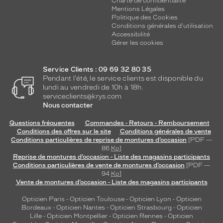
Charte de confidentialité
Mentions Légales
Politique des Cookies
Conditions générales d'utilisation
Accessibilité
Gérer les cookies
Service Clients : 09 69 32 80 35
Pendant l'été, le service clients est disponible du
lundi au vendredi de 10h à 18h.
serviceclients@krys.com
Nous contacter
Questions fréquentes
Commandes - Retours - Remboursement
Conditions des offres sur le site
Conditions générales de vente
Conditions particulières de reprise de montures d’occasion
[PDF —
86
Ko
]
Reprise de montures d’occasion - Liste des magasins participants
Conditions particulières de vente de montures d’occasion
[PDF —
94
Ko
]
Vente de montures d’occasion - Liste des magasins participants
Opticien Paris
-
Opticien Toulouse
-
Opticien Lyon
-
Opticien
Bordeaux
-
Opticien Nantes
-
Opticien Strasbourg
-
Opticien
Lille
-
Opticien Montpellier
-
Opticien Rennes
-
Opticien