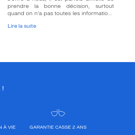
prendre la bonne décision, surtout
quand on n’a pas toutes les informations
nécessaires. Les opticiens Krys sont là
Lire la suite
pour vous conseiller et apporter leur
expertise afin que vous fassiez le bon
choix en fonction de votre amétropie
et/ou de l’activité sportive pratiquée.
 !
 À VIE
GARANTIE CASSE 2 ANS