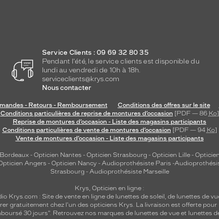
Service Clients : 09 69 32 80 35
Pendant l'été, le service clients est disponible du
lundi au vendredi de 10h à 18h.
serviceclients@krys.com
Nous contacter
andes - Retours - Remboursement
Conditions des offres sur le site
Conditions particulières de reprise de montures d’occasion
[PDF — 86
Ko
]
Reprise de montures d’occasion - Liste des magasins participants
Conditions particulières de vente de montures d’occasion
[PDF — 94
Ko
]
Vente de montures d’occasion - Liste des magasins participants
 Bordeaux
-
Opticien Nantes
-
Opticien Strasbourg
-
Opticien Lille
-
Opticien
Opticien Angers
-
Opticien Nancy
-
Audioprothésiste Paris
-
Audioprothési
Strasbourg
-
Audioprothésiste Marseille
Krys, Opticien en ligne :
dio
Krys.com : Site de vente en ligne de lunettes de soleil, de lunettes de vu
rer gratuitement chez l'un des opticiens Krys. La livraison est offerte pour
emboursé 30 jours". Retrouvez nos marques de lunettes de vue et
lunettes d