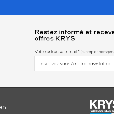
(Ce
Restez informé et recev
champ
offres KRYS
est
Name
obligatoire)
Votre adresse e-mail
*
(exemple : nom@ma
ien