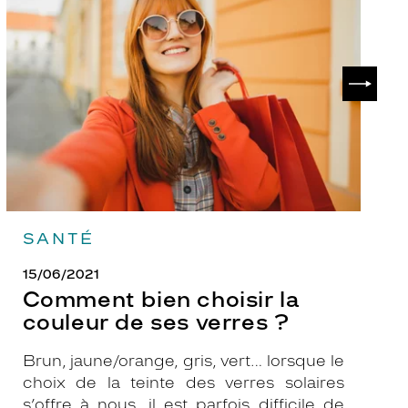
choisir
le
la
v
couleur
p
de
?
SUIVAN
ses
verres
?
SANTÉ
15/06/2021
Comment bien choisir la
couleur de ses verres ?
Brun, jaune/orange, gris, vert… lorsque le
choix de la teinte des verres solaires
s’offre à nous, il est parfois difficile de