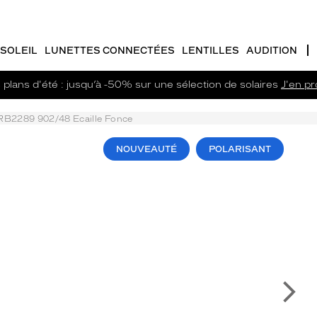
SOLEIL
LUNETTES CONNECTÉES
LENTILLES
AUDITION
plans d'été : jusqu’à -50% sur une sélection de solaires
J'en pro
RB2289 902/48 Ecaille Fonce
NOUVEAUTÉ
POLARISANT
Su