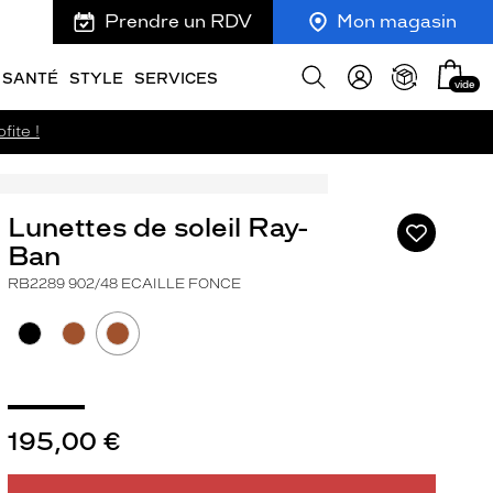
Prendre un RDV
Mon magasin
Mon
Afficher
SANTÉ
STYLE
SERVICES
vide
panie
la
recherche
fite !
Lunettes de soleil Ray-
Ajouter
à
Ban
ma
RB2289 902/48 ECAILLE FONCE
liste
d’envies
195,00 €
ivant