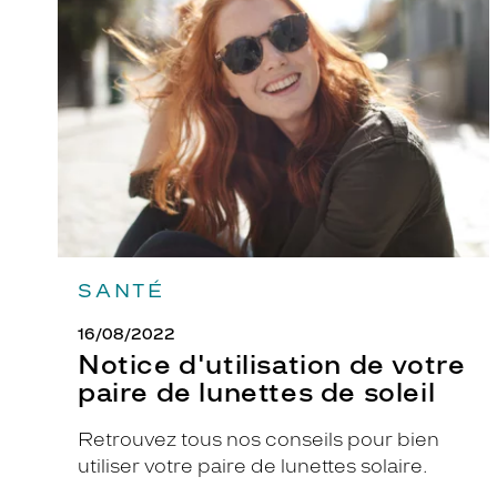
de
votre
paire
de
lunettes
de
soleil
SANTÉ
16/08/2022
Notice d'utilisation de votre
paire de lunettes de soleil
Retrouvez tous nos conseils pour bien
utiliser votre paire de lunettes solaire.