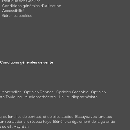
Politique des Cookies
Conditions générales d'utilisation
Accessibilité
Gérer les cookies
Conditions générales de vente
 Montpellier
-
Opticien Rennes
-
Opticien Grenoble
-
Opticien
ste Toulouse
-
Audioprothésiste Lille
-
Audioprothésiste
e, de
lentilles de contact
, et de piles audios. Essayez vos lunettes
 un retrait dans le réseau Krys. Bénéficiez également de la garantie
e soleil : Ray Ban