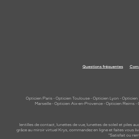
Questions fréquentes
Comm
Opticien Paris
-
Opticien Toulouse
-
Opticien Lyon
-
Opticien
Marseille
-
Opticien Aix-en-Provence
-
Opticien Reims
-
lentilles de contact
,
lunettes de vue
,
lunettes de soleil
et
piles au
grâce au miroir virtuel Krys, commandez en ligne et faites vous liv
"Satisfait ou r