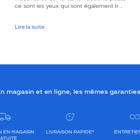
ce sont les yeux qui sont également très
exposés aux rayonnements ultraviolets
(UV). Même si le soleil se fait discret ou
Lire la suite
que le temps est couvert, il est donc
impératif de les protéger en ville, à la
mer, à la montagne, lors de toutes les
activités en extérieur.
n magasin et en ligne, les mêmes garanties
N EN MAGASIN
LIVRAISON RAPIDE*
ENTRETIEN
ATUITE