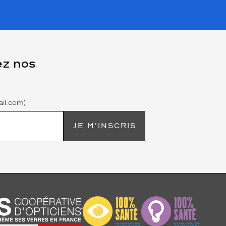
ez nos
il.com)
JE M'INSCRIS