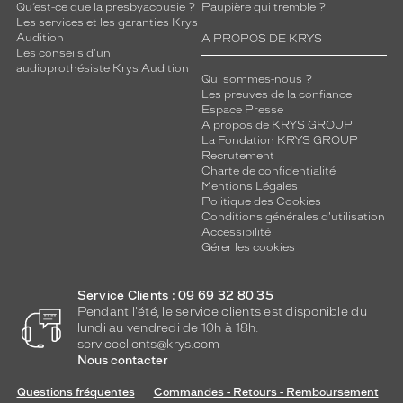
r
Qu’est-ce que la presbyacousie ?
Paupière qui tremble ?
a
Les services et les garanties Krys
Audition
A PROPOS DE KRYS
t
Les conseils d'un
i
audioprothésiste Krys Audition
o
Qui sommes-nous ?
n
Les preuves de la confiance
Espace Presse
a
A propos de KRYS GROUP
v
La Fondation KRYS GROUP
e
Recrutement
c
Charte de confidentialité
A
Mentions Légales
s
Politique des Cookies
Conditions générales d'utilisation
a
Accessibilité
p
Gérer les cookies
R
o
c
Service Clients : 09 69 32 80 35
k
Pendant l'été, le service clients est disponible du
y
lundi au vendredi de 10h à 18h.
serviceclients@krys.com
c
Nous contacter
o
m
Questions fréquentes
Commandes - Retours - Remboursement
b