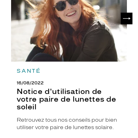
votre
t
paire
e
de
SUIV
m
lunettes
de
o
soleil
n
t
u
r
e
c
a
SANTÉ
r
r
16/08/2022
é
Notice d'utilisation de
e
c
votre paire de lunettes de
e
soleil
r
c
Retrouvez tous nos conseils pour bien
l
utiliser votre paire de lunettes solaire.
é
e