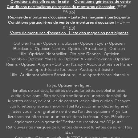
Conditions des offres sur le site
Conditions générales de vente
i
Conditions particulières de reprise de montures d’occasion
[PDF —
n
86
Ko
]
e
Reprise de montures d’occasion - Liste des magasins participants
Conditions particulières de vente de montures d’occasion
[PDF —
p
94
Ko
]
a
Vente de montures d’occasion - Liste des magasins participants
r
f
Opticien Paris
-
Opticien Toulouse
-
Opticien Lyon
-
Opticien
a
Bordeaux
-
Opticien Nantes
-
Opticien Strasbourg
-
Opticien
Lille
-
Opticien Montpellier
-
Opticien Rennes
-
Opticien
i
Grenoble
-
Opticien Marseille
-
Opticien Aix-en-Provence
-
Opticien
t
Reims
-
Opticien Angers
-
Opticien Nancy
-
Audioprothésiste Paris
-
e
Audioprothésiste Toulouse
-
Audioprothésiste
m
Lille
-
Audioprothésiste Strasbourg
-
Audioprothésiste Marseille
e
n
Krys, Opticien en ligne :
lentilles de contact
,
lunettes de vue
,
lunettes de soleil
et
piles
t
audio
Krys.com : Site de vente en ligne de lunettes de soleil, de
l
lunettes de vue, de
lentilles de contact
, et de piles audios. Essayez
'
vos lunettes grâce au miroir virtuel Krys, commandez en ligne et
e
faites vous livrer gratuitement chez l'un des opticiens Krys. La
s
livraison est offerte pour un retrait dans le réseau Krys. Bénéficiez
t
également de la garantie "Satisfait ou remboursé 30 jours".
Retrouvez nos marques de lunettes de vue et
lunettes de soleil : Ray
h
Ban
é
Krys.com : C’est aussi plus de 1000 opticiens dans toute la