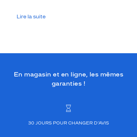
e
n
a
Lire la suite
c
é
t
a
t
e
a
p
p
En magasin et en ligne, les mêmes
o
r
garanties !
t
e
u
n
e
l
30 JOURS POUR CHANGER D’AVIS
u
m
i