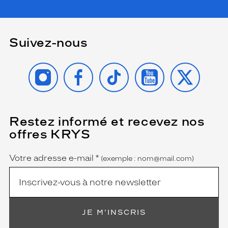
t
r
a
s
Suivez-nous
t
e
s
INSTAGRAM
FACEBOOK
TIKTOK
YOUTUBE
X
a
i
s
i
s
Restez informé et recevez nos
(Ce
champ
s
offres KRYS
est
Name
a
obligatoire)
n
t
Votre adresse e-mail
*
(exemple : nom@mail.com)
a
v
e
c
s
JE M'INSCRIS
e