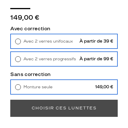
l
e
i
149,00 €
l
R
Avec correction
B
4
À partir de 39 €
Avec 2 verres unifocaux
9
Retrait en magasin
Offert
4
0
À partir de 99 €
Avec 2 verres progressifs
a
Retrait en magasin
Offert
u
c
Sans correction
o
l
149,00 €
Monture seule
o
Livraison à domicile
5,90 €
r
Retrait en magasin
Offert
i
s
CHOISIR CES LUNETTES
b
l
a