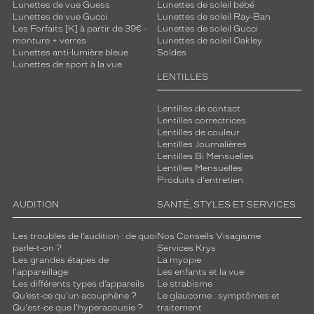
Lunettes de vue Guess
Lunettes de soleil bébé
C
Lunettes de vue Gucci
Lunettes de soleil Ray-Ban
e
Les Forfaits [K] à partir de 39€ -
Lunettes de soleil Gucci
m
monture + verres
Lunettes de soleil Oakley
o
Lunettes anti-lumière bleue
Soldes
d
Lunettes de sport à la vue
LENTILLES
è
l
e
Lentilles de contact
m
Lentilles correctrices
Lentilles de couleur
i
Lentilles Journalières
x
Lentilles Bi Mensuelles
t
Lentilles Mensuelles
e
Produits d'entretien
e
n
AUDITION
SANTÉ, STYLES ET SERVICES
c
o
Les troubles de l’audition : de quoi
Nos Conseils Visagisme
l
parle-t-on ?
Services Krys
Les grandes étapes de
La myopie
l
l'appareillage
Les enfants et la vue
a
Les différents types d’appareils
Le strabisme
b
Qu’est-ce qu'un acouphène ?
Le glaucome : symptômes et
o
Qu'est-ce que l'hyperacousie ?
traitement