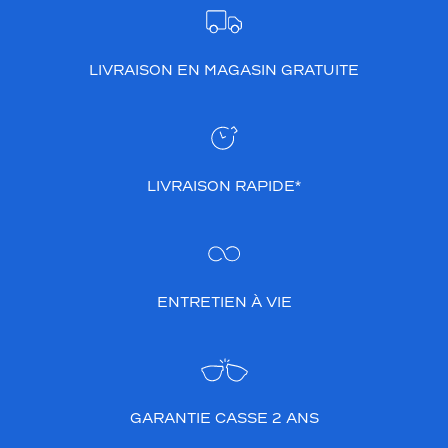
n
o
s
LIVRAISON EN MAGASIN GRATUITE
i
t
é
i
m
m
LIVRAISON RAPIDE*
é
d
i
a
t
e
ENTRETIEN À VIE
e
t
u
n
c
o
GARANTIE CASSE 2 ANS
n