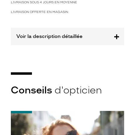
n
LIVRAISON SOUS 4 JOURS EN MOYENNE
c
b
LIVRAISON OFFERTE EN MAGASIN
r
i
l
Voir la description détaillée
l
a
n
t
a
u
d
a
c
Conseils
d'opticien
i
e
u
x
-
.
Notice
C
d'utilisation
e
de
t