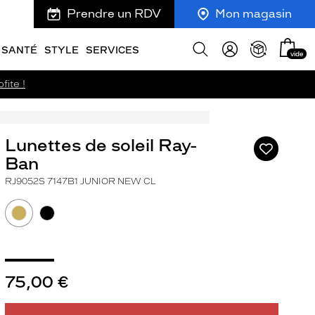
Prendre un RDV
Mon magasin
Mon
Afficher
SANTÉ
STYLE
SERVICES
vide
panie
la
recherche
fite !
Lunettes de soleil Ray-
Ajouter
à
Ban
ma
RJ9052S 7147B1 JUNIOR NEW CL
liste
d’envies
75,00 €
ivant