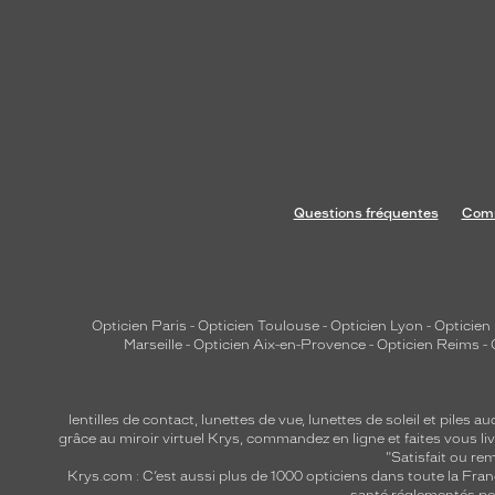
Questions fréquentes
Comm
Opticien Paris
-
Opticien Toulouse
-
Opticien Lyon
-
Opticien
Marseille
-
Opticien Aix-en-Provence
-
Opticien Reims
-
lentilles de contact
,
lunettes de vue
,
lunettes de soleil
et
piles au
grâce au miroir virtuel Krys, commandez en ligne et faites vous liv
"Satisfait ou r
Krys.com : C’est aussi plus de 1000 opticiens dans toute la Fra