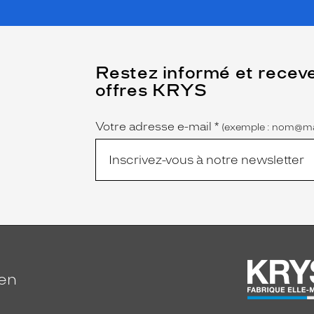
(Ce
Restez informé et recev
champ
offres KRYS
est
Name
obligatoire)
Votre adresse e-mail
*
(exemple : nom@ma
ien