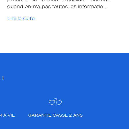
quand on n’a pas toutes les informations
nécessaires. Les opticiens Krys sont là
Lire la suite
pour vous conseiller et apporter leur
expertise afin que vous fassiez le bon
choix en fonction de votre amétropie
et/ou de l’activité sportive pratiquée.
 !
 À VIE
GARANTIE CASSE 2 ANS