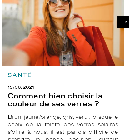
la
v
couleur
p
de
?
SUIVAN
ses
verres
?
SANTÉ
15/06/2021
Comment bien choisir la
couleur de ses verres ?
Brun, jaune/orange, gris, vert… lorsque le
choix de la teinte des verres solaires
s’offre à nous, il est parfois difficile de
prendre la bonne décision, surtout