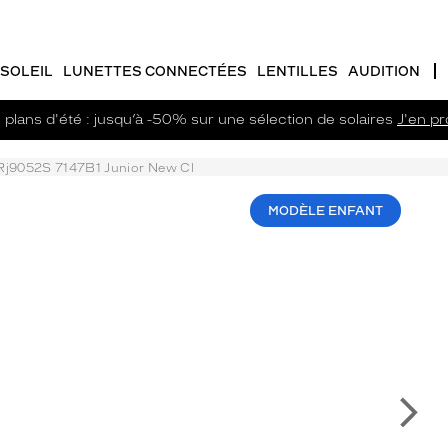
SOLEIL
LUNETTES CONNECTÉES
LENTILLES
AUDITION
plans d'été : jusqu’à -50% sur une sélection de solaires
J'en pro
Rj9052S 7147B1 Junior New Cl
MODÈLE ENFANT
Su