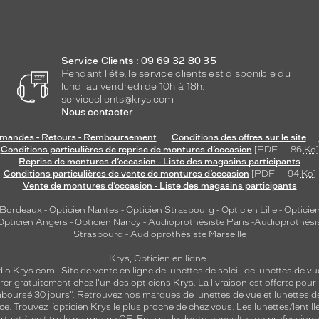
Service Clients : 09 69 32 80 35
Pendant l'été, le service clients est disponible du
lundi au vendredi de 10h à 18h.
serviceclients@krys.com
Nous contacter
andes - Retours - Remboursement
Conditions des offres sur le site
Conditions particulières de reprise de montures d’occasion
[PDF — 86
Ko
]
Reprise de montures d’occasion - Liste des magasins participants
Conditions particulières de vente de montures d’occasion
[PDF — 94
Ko
]
Vente de montures d’occasion - Liste des magasins participants
 Bordeaux
-
Opticien Nantes
-
Opticien Strasbourg
-
Opticien Lille
-
Opticien
Opticien Angers
-
Opticien Nancy
-
Audioprothésiste Paris
-
Audioprothési
Strasbourg
-
Audioprothésiste Marseille
Krys, Opticien en ligne :
dio
Krys.com : Site de vente en ligne de lunettes de soleil, de lunettes de vu
rer gratuitement chez l'un des opticiens Krys. La livraison est offerte pour
emboursé 30 jours". Retrouvez nos marques de lunettes de vue et
lunettes d
nce.
Trouvez l’opticien Krys le plus proche de chez vous
. Les lunettes/lenti