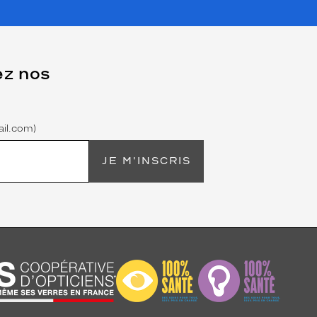
ez nos
il.com)
JE M'INSCRIS