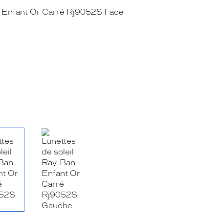
RE_FACEBOOK_TITLE
.SHARE_TWITTER_TITLE