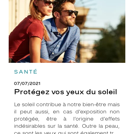
du
soleil
SANTÉ
07/07/2021
Protégez vos yeux du soleil
Le soleil contribue à notre bien-être mais
il peut aussi, en cas d’exposition non
protégée, être à l’origine d’effets
indésirables sur la santé. Outre la peau,
ce sont les yeux qui sont également très