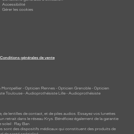
Accessibilité
Gérer les cookies
Conditions générales de vente
 Montpellier
-
Opticien Rennes
-
Opticien Grenoble
-
Opticien
ste Toulouse
-
Audioprothésiste Lille
-
Audioprothésiste
e, de
lentilles de contact
, et de piles audios. Essayez vos lunettes
 un retrait dans le réseau Krys. Bénéficiez également de la garantie
e soleil : Ray Ban
lles sont des dispositifs médicaux qui constituent des produits de