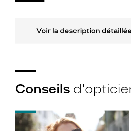
Plastique
Luxottica
Marque
Ray-
Ban
Voir la description détaillé
Conseils
d'opticie
-
Notice
d'utilisation
de