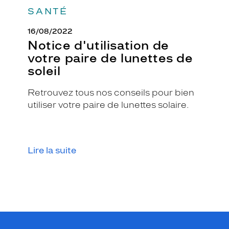
.
SANTÉ
C
e
16/08/2022
s
Notice d'utilisation de
v
votre paire de lunettes de
e
soleil
r
r
e
Retrouvez tous nos conseils pour bien
s
utiliser votre paire de lunettes solaire.
t
e
i
n
Lire la suite
t
é
s
e
n
g
r
i