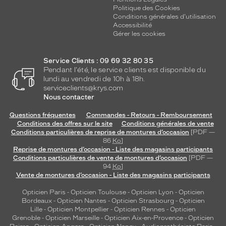
Plastique
Politique des Cookies
Conditions générales d'utilisation
Fournisseur
Accessibilité
Gérer les cookies
Luxottica
Marque
Ray-
Service Clients : 09 69 32 80 35
Ban
Pendant l'été, le service clients est disponible du
lundi au vendredi de 10h à 18h.
serviceclients@krys.com
Nous contacter
Questions fréquentes
Commandes - Retours - Remboursement
Conditions des offres sur le site
Conditions générales de vente
Conditions particulières de reprise de montures d’occasion
[PDF —
86
Ko
]
Reprise de montures d’occasion - Liste des magasins participants
Conditions particulières de vente de montures d’occasion
[PDF —
94
Ko
]
Vente de montures d’occasion - Liste des magasins participants
Opticien Paris
-
Opticien Toulouse
-
Opticien Lyon
-
Opticien
Bordeaux
-
Opticien Nantes
-
Opticien Strasbourg
-
Opticien
Lille
-
Opticien Montpellier
-
Opticien Rennes
-
Opticien
Grenoble
-
Opticien Marseille
-
Opticien Aix-en-Provence
-
Opticien