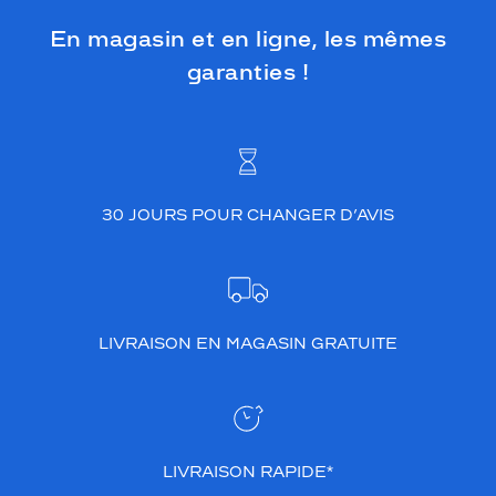
s
d
En magasin et en ligne, les mêmes
é
garanties !
g
r
a
d
é
s
'
30 JOURS POUR CHANGER D’AVIS
a
l
l
i
e
à
LIVRAISON EN MAGASIN GRATUITE
m
e
r
v
e
i
LIVRAISON RAPIDE*
l