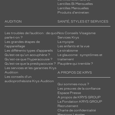
Lentilles Bi Mensuelles
Gris
Lentilles Mensuelles
dégradé
Produits d'entretien
Indice
de
AUDITION
SANTÉ, STYLES ET SERVICES
protection
Les troubles de l’audition : de quoi
Nos Conseils Visagisme
3
parle-t-on ?
Services Krys
Les grandes étapes de
La myopie
Polarisant
l'appareillage
Les enfants et la vue
Les différents types d’appareils
Le strabisme
Non
Qu’est-ce qu'un acouphène ?
Le glaucome : symptômes et
Type
Qu'est-ce que l'hyperacousie ?
traitement
de
Qu’est-ce que la presbyacousie ?
Paupière qui tremble ?
montage
Les services et les garanties Krys
Audition
A PROPOS DE KRYS
Les conseils d'un
Cerclé
audioprothésiste Krys Audition
Taille
Qui sommes-nous ?
de
Les preuves de la confiance
Espace Presse
monture
A propos de KRYS GROUP
La Fondation KRYS GROUP
XS
Recrutement
Matière
Charte de confidentialité
Mentions Légales