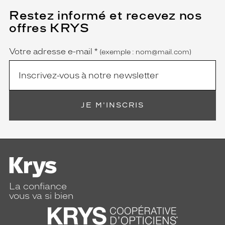
f
Restez informé et recevez nos
(Ce
o
champ
n
offres KRYS
est
Name
c
obligatoire)
é
Votre adresse e-mail
*
(exemple : nom@mail.com)
e
.
Dimensions
de
la
JE M'INSCRIS
monture
8 mm
0 mm
La confiance
vous va si bien
 mm
 mm
Détails