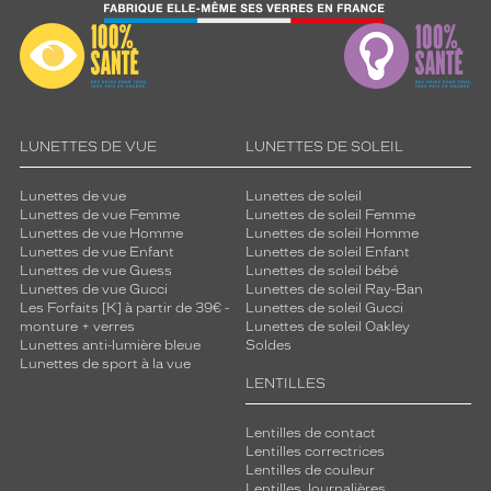
techniques
Genre
Enfant
Forme
de
LUNETTES DE VUE
LUNETTES DE SOLEIL
la
monture
Lunettes de vue
Lunettes de soleil
Lunettes de vue Femme
Lunettes de soleil Femme
Pantos
Lunettes de vue Homme
Lunettes de soleil Homme
Lunettes de vue Enfant
Lunettes de soleil Enfant
Couleur
Lunettes de vue Guess
Lunettes de soleil bébé
de
Lunettes de vue Gucci
Lunettes de soleil Ray-Ban
la
Les Forfaits [K] à partir de 39€ -
Lunettes de soleil Gucci
monture
monture + verres
Lunettes de soleil Oakley
Lunettes anti-lumière bleue
Soldes
704911
Lunettes de sport à la vue
LENTILLES
Junior
Erika
Couleur
Lentilles de contact
du
Lentilles correctrices
Lentilles de couleur
verre
Lentilles Journalières