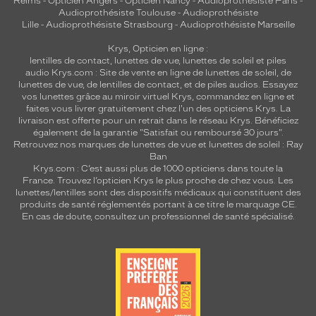
Reims
-
Opticien Angers
-
Opticien Nancy
-
Audioprothésiste Paris
-
Audioprothésiste Toulouse
-
Audioprothésiste
Lille
-
Audioprothésiste Strasbourg
-
Audioprothésiste Marseille
Krys, Opticien en ligne :
lentilles de contact
,
lunettes de vue
,
lunettes de soleil
et
piles
audio
Krys.com : Site de vente en ligne de lunettes de soleil, de
lunettes de vue, de
lentilles de contact
, et de piles audios. Essayez
vos lunettes grâce au miroir virtuel Krys, commandez en ligne et
faites vous livrer gratuitement chez l'un des opticiens Krys. La
livraison est offerte pour un retrait dans le réseau Krys. Bénéficiez
également de la garantie "Satisfait ou remboursé 30 jours".
Retrouvez nos marques de lunettes de vue et
lunettes de soleil : Ray
Ban
Krys.com : C’est aussi plus de 1000 opticiens dans toute la
France.
Trouvez l’opticien Krys le plus proche de chez vous
. Les
lunettes/lentilles sont des dispositifs médicaux qui constituent des
produits de santé réglementés portant à ce titre le marquage CE.
En cas de doute, consultez un professionnel de santé spécialisé.