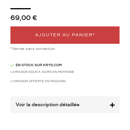
t
u
n
69,00 €
s
t
y
AJOUTER AU PANIER*
l
e
t
*Verres sans correction
e
n
EN STOCK SUR KRYS.COM
d
a
LIVRAISON SOUS 4 JOURS EN MOYENNE
n
LIVRAISON OFFERTE EN MAGASIN
c
e
g
r
Voir la description détaillée
â
c
e
à