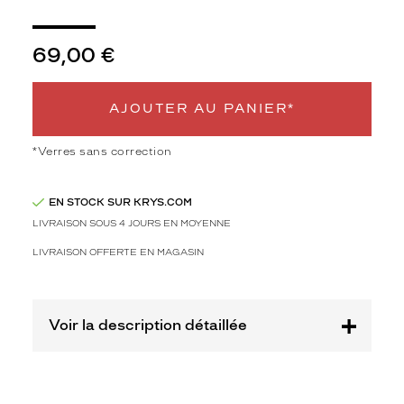
v
o
s
69,00 €
e
n
f
AJOUTER AU PANIER*
a
n
t
*Verres sans correction
s
m
EN STOCK SUR KRYS.COM
a
i
LIVRAISON SOUS 4 JOURS EN MOYENNE
s
LIVRAISON OFFERTE EN MAGASIN
a
u
s
s
Voir la description détaillée
i
l
e
u