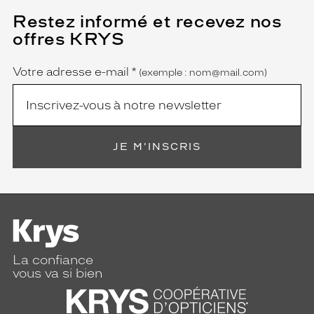
r
Restez informé et recevez nos
(Ce
e
champ
s
offres KRYS
est
Name
e
obligatoire)
n
Votre adresse e-mail
*
(exemple : nom@mail.com)
m
a
r
r
o
n
JE M'INSCRIS
d
é
g
r
a
d
é
La confiance
a
vous va si bien
v
e
c