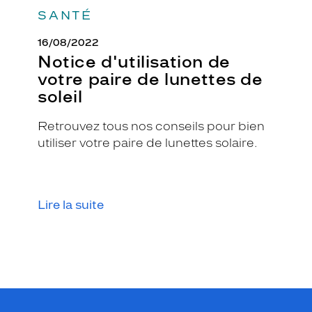
e
SANTÉ
c
t
16/08/2022
i
Notice d'utilisation de
o
votre paire de lunettes de
n
soleil
c
o
n
Retrouvez tous nos conseils pour bien
t
utiliser votre paire de lunettes solaire.
r
e
l
e
Lire la suite
s
r
a
y
o
n
s
d