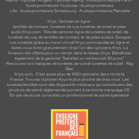
Reims
-
Opticien Angers
-
Opticien Nancy
-
Audioprothésiste Paris
-
Dimensions
Audioprothésiste Toulouse
-
Audioprothésiste
de
Lille
-
Audioprothésiste Strasbourg
-
Audioprothésiste Marseille
la
monture
Krys, Opticien en ligne :
lentilles de contact
,
lunettes de vue
,
lunettes de soleil
et
piles
audio
Krys.com : Site de vente en ligne de lunettes de soleil, de
lunettes de vue, de
lentilles de contact
, et de piles audios. Essayez
vos lunettes grâce au miroir virtuel Krys, commandez en ligne et
8 mm
0 mm
faites vous livrer gratuitement chez l'un des opticiens Krys. La
livraison est offerte pour un retrait dans le réseau Krys. Bénéficiez
également de la garantie "Satisfait ou remboursé 30 jours".
Retrouvez nos marques de lunettes de vue et
lunettes de soleil : Ray
Ban
Krys.com : C’est aussi plus de 1000 opticiens dans toute la
 mm
 mm
France.
Trouvez l’opticien Krys le plus proche de chez vous
. Les
lunettes/lentilles sont des dispositifs médicaux qui constituent des
produits de santé réglementés portant à ce titre le marquage CE.
Détails
En cas de doute, consultez un professionnel de santé spécialisé.
techniques
Genre
Enfant
Forme
de