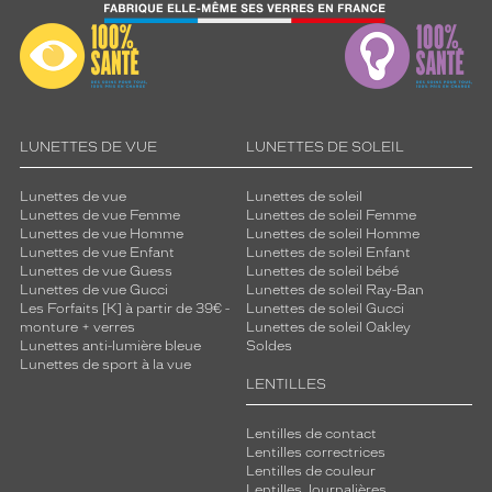
u
n
c
a
d
r
e
LUNETTES DE VUE
LUNETTES DE SOLEIL
e
n
Lunettes de vue
Lunettes de soleil
b
Lunettes de vue Femme
Lunettes de soleil Femme
r
Lunettes de vue Homme
Lunettes de soleil Homme
u
Lunettes de vue Enfant
Lunettes de soleil Enfant
n
Lunettes de vue Guess
Lunettes de soleil bébé
c
Lunettes de vue Gucci
Lunettes de soleil Ray-Ban
r
Les Forfaits [K] à partir de 39€ -
Lunettes de soleil Gucci
monture + verres
Lunettes de soleil Oakley
i
Lunettes anti-lumière bleue
Soldes
s
Lunettes de sport à la vue
t
LENTILLES
a
l
Lentilles de contact
.
Lentilles correctrices
C
Lentilles de couleur
e
Lentilles Journalières