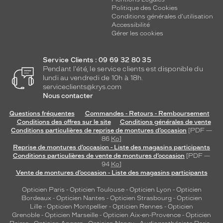
c
Politique des Cookies
a
Conditions générales d'utilisation
r
Accessibilité
a
Gérer les cookies
c
t
Service Clients : 09 69 32 80 35
è
Pendant l'été, le service clients est disponible du
r
lundi au vendredi de 10h à 18h.
e
serviceclients@krys.com
à
Nous contacter
v
o
Questions fréquentes
Commandes - Retours - Remboursement
t
Conditions des offres sur le site
Conditions générales de vente
Conditions particulières de reprise de montures d’occasion
[PDF —
r
86
Ko
]
e
Reprise de montures d’occasion - Liste des magasins participants
e
Conditions particulières de vente de montures d’occasion
[PDF —
n
94
Ko
]
f
Vente de montures d’occasion - Liste des magasins participants
a
Opticien Paris
-
Opticien Toulouse
-
Opticien Lyon
-
Opticien
n
Bordeaux
-
Opticien Nantes
-
Opticien Strasbourg
-
Opticien
t
Lille
-
Opticien Montpellier
-
Opticien Rennes
-
Opticien
.
Grenoble
-
Opticien Marseille
-
Opticien Aix-en-Provence
-
Opticien