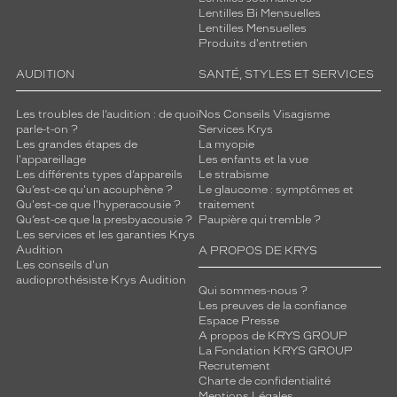
m
Lentilles Bi Mensuelles
é
Lentilles Mensuelles
Produits d'entretien
l
a
AUDITION
SANTÉ, STYLES ET SERVICES
n
g
Les troubles de l’audition : de quoi
Nos Conseils Visagisme
e
parle-t-on ?
Services Krys
s
Les grandes étapes de
La myopie
u
l'appareillage
Les enfants et la vue
b
Les différents types d’appareils
Le strabisme
t
Qu’est-ce qu'un acouphène ?
Le glaucome : symptômes et
Qu'est-ce que l'hyperacousie ?
traitement
i
Qu’est-ce que la presbyacousie ?
Paupière qui tremble ?
l
Les services et les garanties Krys
d
Audition
A PROPOS DE KRYS
o
Les conseils d'un
n
audioprothésiste Krys Audition
Qui sommes-nous ?
n
Les preuves de la confiance
e
Espace Presse
r
A propos de KRYS GROUP
a
La Fondation KRYS GROUP
d
Recrutement
Charte de confidentialité
u
Mentions Légales