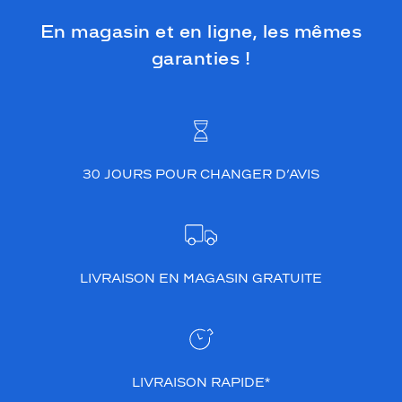
u
s
En magasin et en ligne, les mêmes
o
garanties !
l
e
i
l
.
L
a
30 JOURS POUR CHANGER D’AVIS
c
o
u
l
e
u
LIVRAISON EN MAGASIN GRATUITE
r
m
a
r
r
o
LIVRAISON RAPIDE*
n